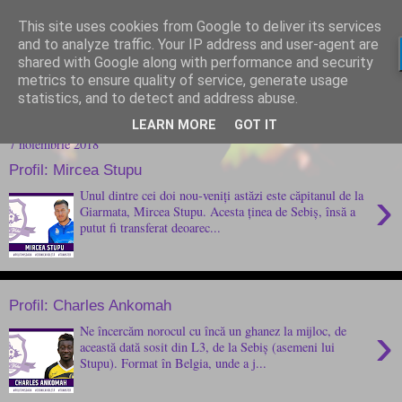
This site uses cookies from Google to deliver its services
and to analyze traffic. Your IP address and user-agent are
shared with Google along with performance and security
metrics to ensure quality of service, generate usage
statistics, and to detect and address abuse.
LEARN MORE
GOT IT
7 noiembrie 2018
Profil: Mircea Stupu
›
Unul dintre cei doi nou-veniți astăzi este căpitanul de la
Giarmata, Mircea Stupu. Acesta ținea de Sebiș, însă a
putut fi transferat deoarec...
Profil: Charles Ankomah
›
Ne încercăm norocul cu încă un ghanez la mijloc, de
această dată sosit din L3, de la Sebiș (asemeni lui
Stupu). Format în Belgia, unde a j...