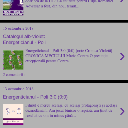
doar cea de la U17 s-a calificat pentru Cupa României.
Adversar a fost, din nou, temut...
15 octombrie 2018
Catalogul alb-violet:
Energeticianul - Poli
›
Energeticianul - Poli 3:0 (0:0) [note Cronica Violetă]
CRONICA MECIULUI Mario Contra O prestație
excepțională pentru Contra. ...
2 comentarii :
13 octombrie 2018
Energenticianul - Poli 3:0 (0:0)
›
Filmul e mereu același, cu aceiași protagoniști și același
deznodământ. Am jucat binișor o repriză, am ținut de
rezultat cu om în minus până...