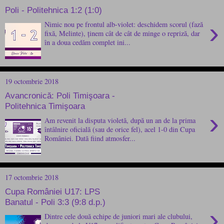
Poli - Politehnica 1:2 (1:0)
›
Nimic nou pe frontul alb-violet: deschidem scorul (fază
fixă, Melinte), ținem cât de cât de minge o repriză, dar
în a doua cedăm complet ini...
19 octombrie 2018
Avancronică: Poli Timişoara -
Politehnica Timişoara
›
Am revenit la disputa violetă, după un an de la prima
întâlnire oficială (sau de orice fel), acel 1-0 din Cupa
României. Dată fiind atmosfer...
17 octombrie 2018
Cupa României U17: LPS
Banatul - Poli 3:3 (9:8 d.p.)
›
Dintre cele două echipe de juniori mari ale clubului,