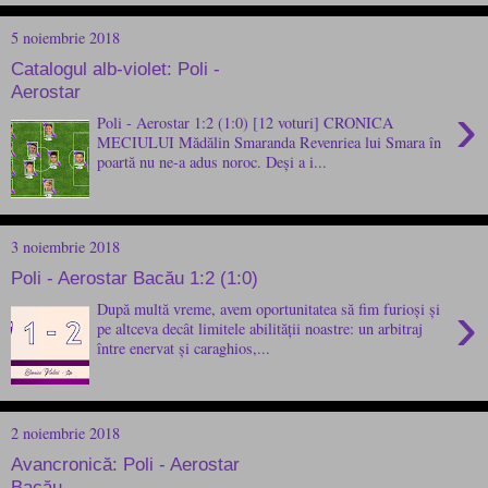
5 noiembrie 2018
Catalogul alb-violet: Poli -
Aerostar
›
Poli - Aerostar 1:2 (1:0) [12 voturi] CRONICA
MECIULUI Mădălin Smaranda Revenriea lui Smara în
poartă nu ne-a adus noroc. Deși a i...
3 noiembrie 2018
Poli - Aerostar Bacău 1:2 (1:0)
›
După multă vreme, avem oportunitatea să fim furioși și
pe altceva decât limitele abilității noastre: un arbitraj
între enervat și caraghios,...
2 noiembrie 2018
Avancronică: Poli - Aerostar
Bacău