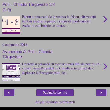
Poli - Chindia Târgoviște 1:3
(1:0)
›
Pentru a treia oară de la venirea lui Nanu, alb-violeții
intră în avantaj la pauză, ca apoi să piardă meciul.
Astăzi, o combinație de imprec...
9 octombrie 2018
Avancronică: Poli - Chindia
Târgoviște
›
Urmează o perioadă cu meciuri (mai) dificile pentru alb-
violeți. Această partidă cu Chindia este urmată de o
deplasare la Energeticianul, de...
‹
›
Pagina de pornire
Afișați versiunea pentru web