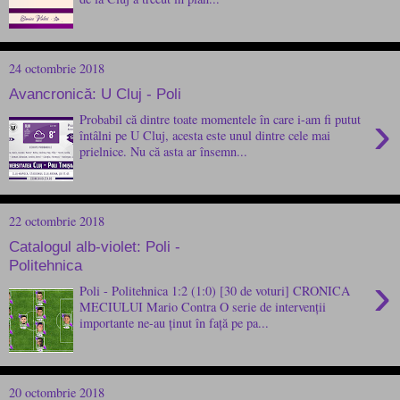
24 octombrie 2018
Avancronică: U Cluj - Poli
›
Probabil că dintre toate momentele în care i-am fi putut
întâlni pe U Cluj, acesta este unul dintre cele mai
prielnice. Nu că asta ar însemn...
22 octombrie 2018
Catalogul alb-violet: Poli -
Politehnica
›
Poli - Politehnica 1:2 (1:0) [30 de voturi] CRONICA
MECIULUI Mario Contra O serie de intervenții
importante ne-au ținut în față pe pa...
20 octombrie 2018