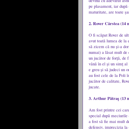
devină cu adevărat astf
pe plasament, iar după 
maturitate, are toate șa
2. Rover Cârstea (14 m
O fi scăpat Rover de ult
avut toată lumea de la e
să zicem că nu și-a dori
numai) a lăsat mult de d
un jucător de forță, de 
vână în el și un simț al 
e greu și să judeci un 
au fost cele de la Poli
jucător de calitate, Rov
jucate.
3. Arthur Pătraș (13 m
Am fost printre cei care
special după meciurile 
a fost să fie mai mult d
defensiv, imprecizia la