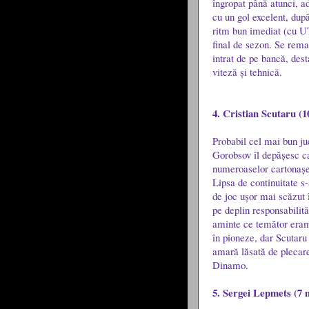
îngropat până atunci, ad
cu un gol excelent, după
ritm bun imediat (cu UT
final de sezon. Se remar
intrat de pe bancă, des
viteză și tehnică.
4. Cristian Scutaru (1
Probabil cel mai bun ju
Gorobsov îl depășesc ca
numeroaselor cartonașe 
Lipsa de continuitate s-
de joc ușor mai scăzut î
pe deplin responsabilit
aminte ce temător eram 
în pioneze, dar Scutaru 
amară lăsată de plecare
Dinamo.
5. Sergei Lepmets (7 m