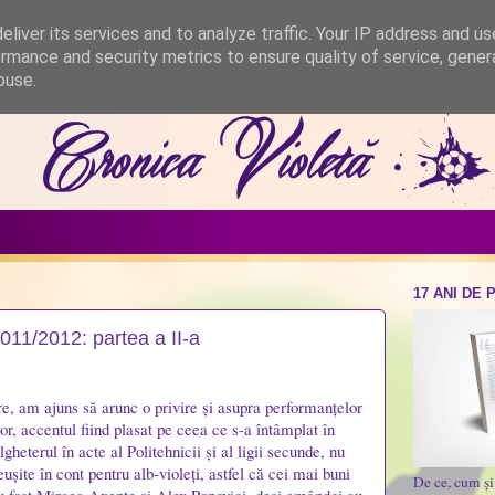
liver its services and to analyze traffic. Your IP address and u
rmance and security metrics to ensure quality of service, gene
buse.
17 ANI DE 
11/2012: partea a II-a
re, am ajuns să arunc o privire și asupra performanțelor
lor, accentul fiind plasat pe ceea ce s-a întâmplat în
gheterul în acte al Politehnicii și al ligii secunde, nu
eușite în cont pentru alb-violeți, astfel că cei mai buni
De ce, cum ș