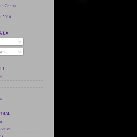
rio Contra
i 2016
Ă LA
rii
LI
oli
na
OTBAL
nt
ortiva
ds