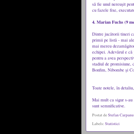
să fie unul nereușit pen
cu fazele fixe, executat
4. Marian Fuchs (9 mec
Dintre jucătorii tineri
primii pe listă - mai al
mai mereu dezamăgitor, 
echipei. Adevărul e că p
pentru a avea perspecti
stadiul de promisiune, 
Bonfim, Nibombe și Con
Toate notele, în detaliu,
Mai mult ca sigur s-au s
sunt semnificative.
Postat de
Stefan Carpan
Labels:
Statistici