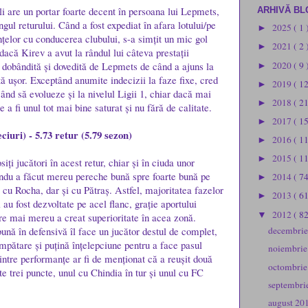
li are un portar foarte decent în persoana lui Lepmets,
ARHIVĂ BL
ngul returului. Când a fost expediat în afara lotului/pe
2025
( 1 
►
țelor cu conducerea clubului, s-a simțit un mic gol
2021
( 2 
►
r dacă Kirev a avut la rândul lui câteva prestații
2020
( 9 
 dobândită și dovedită de Lepmets de când a ajuns la
►
ită ușor. Exceptând anumite indecizii la faze fixe, cred
2019
( 1
►
ând să evolueze și la nivelul Ligii 1, chiar dacă mai
2018
( 2
►
 a fi unul tot mai bine saturat și nu fără de calitate.
2017
( 1
►
ciuri) - 5.73 retur (5.79 sezon)
2016
( 1
►
2015
( 1
►
iți jucători în acest retur, chiar și în ciuda unor
du a făcut mereu pereche bună spre foarte bună pe
2014
( 74
►
l cu Rocha, dar și cu Pătraș. Astfel, majoritatea fazelor
2013
( 61
►
i au fost dezvoltate pe acel flanc, grație aportului
2012
( 82
▼
are mai mereu a creat superioritate în acea zonă.
bună în defensivă îl face un jucător destul de complet,
decembri
umpătare și puțină înțelepciune pentru a face pasul
noiembri
intre performanțe ar fi de menționat că a reușit două
octombri
e trei puncte, unul cu Chindia în tur și unul cu FC
septembri
august 20