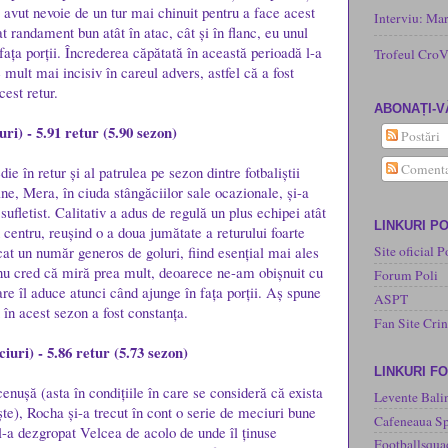
avut nevoie de un tur mai chinuit pentru a face acest
Interviu: Ma
at randament bun atât în atac, cât și în flanc, eu unul
fața porții. Încrederea căpătată în această perioadă l-a
Trofeul CroV
e mult mai incisiv în careul advers, astfel că a fost
cest retur.
ABONAȚI-V
ri) - 5.91 retur (5.90 sezon)
Postări
Comenta
ie în retur și al patrulea pe sezon dintre fotbaliștii
 fine, Mera, în ciuda stângăciilor sale ocazionale, și-a
ufletist. Calitativ a adus de regulă un plus echipei atât
LINKURI PO
n centru, reușind o a doua jumătate a returului foarte
cat un număr generos de goluri, fiind esențial mai ales
Site oficial P
 nu cred că miră prea mult, deoarece ne-am obișnuit cu
Forum Poli
are îl aduce atunci când ajunge în fața porții. Aș spune
ASPT
 în acest sezon a fost constanța.
Fan Site Cri
iuri) - 5.86 retur (5.73 sezon)
LINKURI F
enușă (asta în condițiile în care se consideră că exista
Levente Bali
ște), Rocha și-a trecut în cont o serie de meciuri bune
Cafeneaua Sp
l-a dezgropat Velcea de acolo de unde îl ținuse
Footballsqua