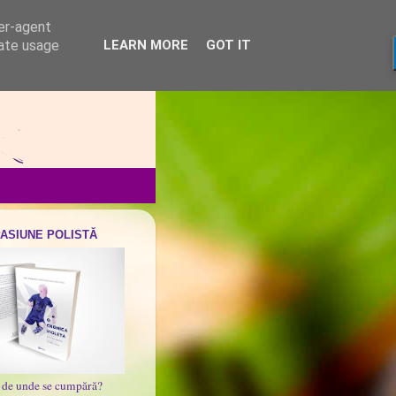
ser-agent
rate usage
LEARN MORE
GOT IT
PASIUNE POLISTĂ
i de unde se cumpără?