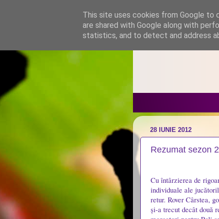
This site uses cookies from Google to de
are shared with Google along with perfo
statistics, and to detect and address a
28 IUNIE 2012
Rezumat sezon 20
Cu întârzierea de rigoa
individuale ale jucători
retur. Rover Cârstea, gol
și-a trecut decât două r