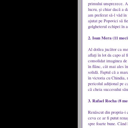
primului unsprezece. A 
lucru, și chiar dacă a d
am preferat să-l văd în 
ajutat pe Popovici să fi
golgheterul echipei în a
2. Ioan Mera (11 meciu
Al doilea jucător ca med
aflați în lot da capo al
consolidat imaginea de s
în flânc, cât mai ales î
solidă. Faptul că a mar
în victoria cu Chindia,
pericolul adițional pe c
că cheia succesului său
3. Rafael Rocha (8 mec
Renăscut din propria-i c
ceva ce ar fi putut rena
spre foarte bune. Când 