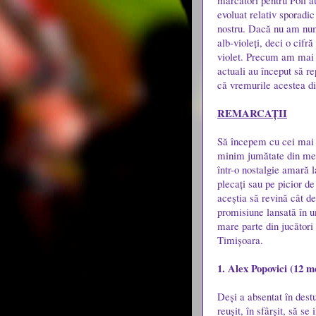
marcatori pentru Poli a
evoluat relativ sporadic
nostru. Dacă nu am numă
alb-violeți, deci o cifr
violet. Precum am mai s
actuali au început să re
că vremurile acestea dif
REMARCAȚII
Să începem cu cei mai bu
minim jumătate din mec
într-o nostalgie amară la
plecați sau pe picior d
aceștia să revină cât d
promisiune lansată în u
mare parte din jucători
Timișoara.
1. Alex Popovici (12 me
Deși a absentat în dest
reușit, în sfârșit, să s