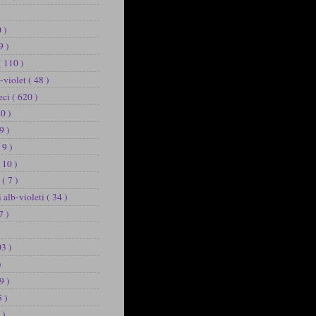
 )
9 )
( 110 )
b-violet
( 48 )
eci
( 620 )
20 )
9 )
 9 )
 10 )
u
( 7 )
i alb-violeti
( 34 )
7 )
03 )
)
9 )
5 )
 )