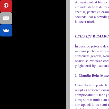
Au mai evoluat binișor 
amândoi definiți de tra
special, pentru că eram 
secundă, dar a dovedit 
la acest nivel.
REMARC
CEILALȚI
În ceea ce privește dez
meciuri pentru a intra î
consensus general, Rover
ocazia să evolueze const
golgheterul ligii secund
1. Claudiu Belu (6 mec
Chiar dacă nu poate fi
reușit să se ridice cons
campionatului. Dar aș s
curaj și mai mult elan t
aproape că le-aș numi t