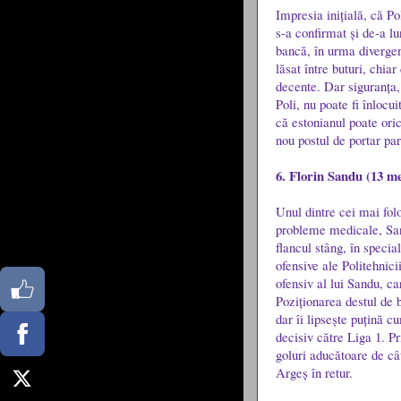
Impresia inițială, că Po
s-a confirmat și de-a lu
bancă, în urma divergen
lăsat între buturi, chia
decente. Dar siguranța,
Poli, nu poate fi înlocu
că estonianul poate oric
nou postul de portar pare
6. Florin Sandu (13 me
Unul dintre cei mai folos
probleme medicale, San
flancul stâng, în specia
ofensive ale Politehnici
ofensiv al lui Sandu, c
Poziționarea destul de 
dar îi lipsește puțină c
decisiv către Liga 1. Pr
goluri aducătoare de cât
Argeș în retur.