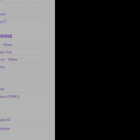
cer
ga I"
IVERSE
 - filme
tru Voi
ey - filme
rte
nat
inima (ONG)
jna II
arpanu