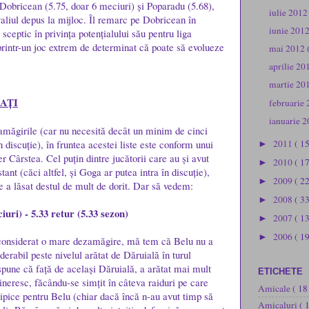
Dobricean (5.75, doar 6 meciuri) și Poparadu (5.68),
iulie 201
valiul depus la mijloc. Îl remarc pe Dobricean în
iunie 201
sceptic în privința potențialului său pentru liga
printr-un joc extrem de determinat că poate să evolueze
mai 2012
aprilie 2
martie 20
AȚI
februarie
ianuarie 
amăgirile (car nu necesită decât un minim de cinci
2011
( 1
n discuție), în fruntea acestei liste este conform unui
►
 Cârstea. Cel puțin dintre jucătorii care au și avut
2010
( 1
►
ant (căci altfel, și Goga ar putea intra în discuție),
2009
( 2
►
e a lăsat destul de mult de dorit. Dar să vedem:
2008
( 3
►
iuri) - 5.33 retur (5.33 sezon)
2007
( 1
►
2006
( 19
►
 considerat o mare dezamăgire, mă tem că Belu nu a
iderabil peste nivelul arătat de Dăruială în turul
pune că față de același Dăruială, a arătat mai mult
ETICHETE
ineresc, făcându-se simțit în câteva raiduri pe care
Amicale
( 18
ipice pentru Belu (chiar dacă încă n-au avut timp să
Amicaluri
( 