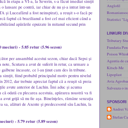
ică în etapa a VI-a, la Severin, s-a făcut imediat simțit
Anglofil
 o lansare pe contră, iar chiar de nu și-a intrat într-un
A și Luceafărul a fost neinspirat), a reușit s-o facă pe
Romaniansoc
că faptul că brazilianul a fost cel mai eficient când a
Statistici "Li
tabilizând apărările epuizate în mitanul secund prin
LINKURI D
Tributary Stu
0 meciuri) - 5.85 retur (5.96 sezon)
Fundatia Pen
Poison Whisk
cător per ansamblul acestui sezon, chiar dacă Sepsi și
Agentia de ca
 note, Scutaru a avut de suferit în retur, ca urmare a
Kitsch-Me
galbene încasate, ce l-au ținut cam des în tribune.
Lipoplast
a simțit, fiind probabil principalul motiv pentru nivelul
n 2012, dar trebuie apreciat faptul că a reușit să preia
Avia Agroba
ățile avute anterior de Luchin. Îmi aduc și acuma
Salveaza o 
că odată cu plecarea acestuia, apărarea noastră va fi
a avut grijă să nu fie așa. Bineînțeles, rămâne senzația
SPONSORI
a sa, alături de Axente și predecesorul său Luchin, la
Andrei Va
Stefan C
eciuri) - 5.79 retur (5.89 sezon)