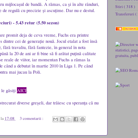
tru mijlocașul de bandă. A rămas, ca și în alte rânduri,
Stiri
( 318 )
e de regulă cu precizie și ascuțime. Dar nu e destul.
Transferuri
(
iuri) - 5.43 retur (5.50 sezon)
 care promit deja de ceva vreme, Fuchs era printre
es dintre cei de generație nouă. Jocul etalat a fost însă
fără travaliu, fără fantezie, în general în nota
ână la 20 de ani ar fi bine să fi arătat puțină calitate
ve reale de viitor, iar momentan Fuchs a rămas la
de când a debutat în martie 2010 în Liga 1. Pe când
tra mai jucau la Poli.
 le găsiți
AICI
.
trecurat diverse greșeli, dar trăiesc cu speranța că nu
u
la
17:08
3 comentarii :