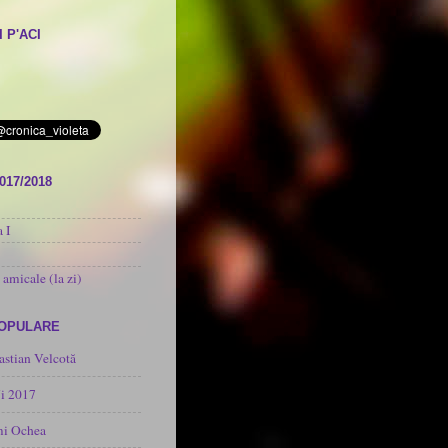
 P'ACI
017/2018
 I
 amicale (la zi)
POPULARE
astian Velcotă
i 2017
mi Ochea