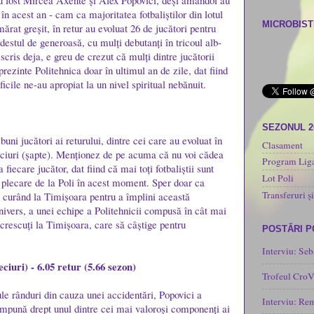
u fost Mircea Axente și Alex Popovici, deși amândoi au
 în acest an - cam ca majoritatea fotbaliștilor din lotul
MICROBISTI
rat greșit, în retur au evoluat 26 de jucători pentru
ă destul de generoasă, cu mulți debutanți în tricoul alb-
cris deja, e greu de crezut că mulți dintre jucătorii
prezinte Politehnica doar în ultimul an de zile, dat fiind
icile ne-au apropiat la un nivel spiritual nebănuit.
SEZONUL 2
ni jucători ai returului, dintre cei care au evoluat în
Clasament
iuri (șapte). Menționez de pe acuma că nu voi cădea
Program Liga
 fiecare jucător, dat fiind că mai toți fotbaliștii sunt
Lot Poli
e plecare de la Poli în acest moment. Sper doar ca
Transferuri și
e curând la Timișoara pentru a împlini această
nivers, a unei echipe a Politehnicii compusă în cât mai
 crescuți la Timișoara, care să câștige pentru
POSTĂRI 
Interviu: Seb
ciuri) - 6.05 retur (5.66 sezon)
Trofeul CroV
ule rânduri din cauza unei accidentări, Popovici a
Interviu: Re
e impună drept unul dintre cei mai valoroși componenți ai