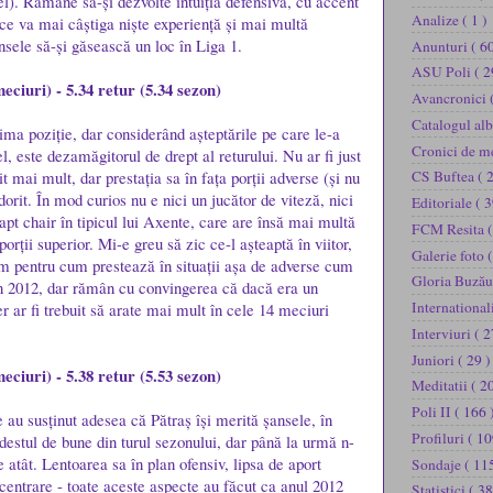
el). Rămâne să-și dezvolte intuiția defensivă, cu accent
Analize
( 1 )
ce va mai câștiga niște experiență și mai multă
nsele să-și găsească un loc în Liga 1.
Anunturi
( 60
ASU Poli
( 2
eciuri) - 5.34 retur (5.34 sezon)
Avancronici
Catalogul al
ima poziție, dar considerând așteptările pe care le-a
Cronici de m
l, este dezamăgitorul de drept al returului. Nu ar fi just
t mai mult, dar prestația sa în fața porții adverse (și nu
CS Buftea
( 
orit. În mod curios nu e nici un jucător de viteză, nici
Editoriale
( 3
fapt chair în tipicul lui Axente, care are însă mai multă
FCM Resita
(
porții superior. Mi-e greu să zic ce-l așteaptă în viitor,
Galerie foto
(
om pentru cum prestează în situații așa de adverse cum
Gloria Buză
 în 2012, dar rămân cu convingerea că dacă era un
International
er ar fi trebuit să arate mai mult în cele 14 meciuri
Interviuri
( 2
Juniori
( 29 )
eciuri) - 5.38 retur (5.53 sezon)
Meditatii
( 2
Poli II
( 166 
 au susținut adesea că Pătraș își merită șansele, în
Profiluri
( 10
destul de bune din turul sezonului, dar până la urmă n-
e atât. Lentoarea sa în plan ofensiv, lipsa de aport
Sondaje
( 11
 centrare - toate aceste aspecte au făcut ca anul 2012
Statistici
( 38