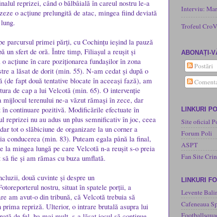
finalul reprizei, când o bălbâială în careul nostru le-a
Interviu: Ma
izeze o acțiune prelungită de atac, mingea fiind deviată
 lung.
Trofeul CroV
 parcursul primei părți, cu Cochințu ieșind la pauză
un sfert de oră. Între timp, Filiașul a reușit și
ABONAȚI-V
 o acțiune în care poziționarea fundașilor în zona
Postări
stre a lăsat de dorit (min. 55). N-am cedat și după o
ă (de fapt două tentative blocate în aceeași fază), am
Comenta
itura de cap a lui Velcotă (min. 65). O intervenție
a mijlocul terenului ne-a văzut rămași în zece, dar
t în continuare pozitivă. Modificările efectuate în
LINKURI PO
ul reprizei nu au adus un plus semnificativ în joc, ceea
Site oficial P
 dar tot o slăbiciune de organizare la un corner a
Forum Poli
eia conducerea (min. 83). Puteam egala până la final,
ASPT
, fie la mingea lungă pe care Velcotă n-a reușit s-o preia
Fan Site Cri
st să fie și am rămas cu buza umflată.
ncluzii, două cuvinte și despre un
LINKURI F
otoreporterul nostru, situat în spatele porții, a
Levente Bali
re am avut-o din tribună, că Velcotă trebuia să
Cafeneaua Sp
prima repriză. Ulterior, o intrare brutală asupra lui
Footballsqua
ată de fel, ba mai mult, s-a lăsat jocul să continue