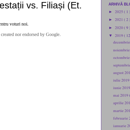
ARHIVĂ BL
2025
( 1 
►
2021
( 2 
►
2020
( 9 
►
2019
( 1
▼
decembri
noiembri
octombri
septembri
august 20
iulie 201
iunie 201
mai 2019
aprilie 2
martie 20
februarie
ianuarie 