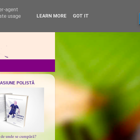
ser-agent
rate usage
LEARN MORE
GOT IT
PASIUNE POLISTĂ
i de unde se cumpără?