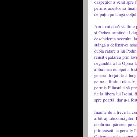
oaspeților a venit spre 
permis acestor să final
de puțin pe lângă colțul
Am avut două victime pe
și Ochea urmându-l după 
deschiderea scorului, la
stângă a defensivei noa
dublă ratare a lui Podin
reușit egalarea prin lov
negândită a lui Oprea l
atitudinea echipei a fos
general forțat de-a lung
ce ne-a limitat ofensiv,
permis Filiașului să pr
fie la libera lui Iseini
spre poartă, dar n-a fo
Înainte de a trece la co
arbitraj...dezamăgitor. F
confirmat părerea pe ca
primească un penalty în 
Ochea nu a fost sancțion