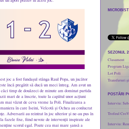
dus un aport pozitiv în acest joc.
MICROBISTI
SEZONUL 2
Clasament
Program Liga
Lot Poli
cest joc a fost fundașul stânga Raul Popa, un jucător
Transferuri și
 este încă pregătit să ducă un meci întreg. Am avut un
n, căci timp de douăzeci de minute am dominat partida
POSTĂRI 
zii mari de a înscrie, toate la capătul unor acțiuni
am mai văzut de ceva vreme la Poli. Finalizarea a
Interviu: Seb
r maniera în care Iseini, Velcotă și Ochea au conlucrat
țe. Adversarii au reintrat în joc ulterior și ne-au pus în
Trofeul CroV
a fazele fixe, fiind nevoie de intervenții inspirate ale
Interviu: Re
menține scorul egal. Poate cea mai mare șansă a