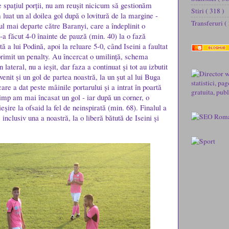
 spațiul porții, nu am reușit nicicum să gestionăm
Stiri
( 318 )
 luat un al doilea gol după o lovitură de la margine -
Transferuri
(
l mai departe către Baranyi, care a îndeplinit o
-a făcut 4-0 înainte de pauză (min. 40) la o fază
tă a lui Podină, apoi la reluare 5-0, când Iseini a faultat
primit un penalty. Au încercat o umilință, schema
lateral, nu a ieșit, dar faza a continuat și tot au izbutit
venit și un gol de partea noastră, la un șut al lui Buga
care a dat peste mâinile portarului și a intrat în poartă
 timp am mai încasat un gol - iar după un corner, o
ieșire la ofsaid la fel de neinspirată (min. 68). Finalul a
inclusiv una a noastră, la o liberă bătută de Iseini și