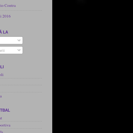
rio Contra
i 2016
Ă LA
rii
LI
oli
na
OTBAL
nt
ortiva
ds