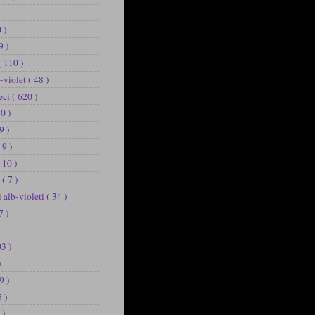
 )
9 )
( 110 )
b-violet
( 48 )
eci
( 620 )
20 )
9 )
 9 )
 10 )
u
( 7 )
i alb-violeti
( 34 )
7 )
03 )
)
9 )
5 )
 )