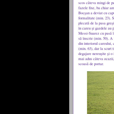
scos câteva mingi de pe
fazele fixe, ba chiar am
Bocșan a deviat cu capu
formalitate (min. 23). S
plecată de la pasa greși
în careu și gazdele au 
Messi-Suarez cu pasă în 
să înscrie (min. 50). A 
din interiorul careului, 
(min. 63), dar la scurt
degajare nereușite și o 
mai adus câteva ocazii, 
scoasă de portar.