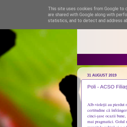
This site uses cookies from Google to de
are shared with Google along with perfo
statistics, and to detect and address a
31 AUGUST 2019
Poli - ACSO Filiaș
Alb-violeții au pierdut
certitudine că înfrânger
cinci-șase ocazii bune,
mai pragmatici. Golul n