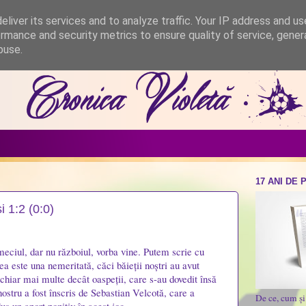
liver its services and to analyze traffic. Your IP address and u
rmance and security metrics to ensure quality of service, gene
buse.
17 ANI DE 
i 1:2 (0:0)
 meciul, dar nu războiul, vorba vine. Putem scrie cu
ea este una nemeritată, căci băieții noștri au avut
 chiar mai multe decât oaspeții, care s-au dovedit însă
ostru a fost înscris de Sebastian Velcotă, care a
De ce, cum ș