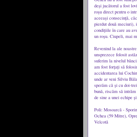
deși jucătorul a fost lo
roșu direct pentru o int
aceeași consecință, căci
pierdut două meciuri), i
condițiile în care au av
un roșu. Ciupeli, mai m
Revenind la ale noastre
unsprezece folosit astăz
suferim la nivelul bănc
am fost forțați să folos
accidentarea lui Cochin
unde ar veni Silviu Băl
sperăm că și cu doi-trei
bună, riscăm să intrăm 
de sine a unei echipe și
Poli: Mosoarcă - Spori
Ochea (59 Mitre), Opre
Velcotă