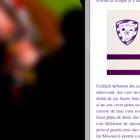
revenit la echipă și a a
Celălalt debutant din a
interesant, dar care nu
debut de joc foarte bu
și ne-am creat patru oca
cursive de atac cum n-
lăsat puțin de dorit, da
este dătătoare de speran
pericol poarta mai ales l
lui Mosoarcă pentru a 