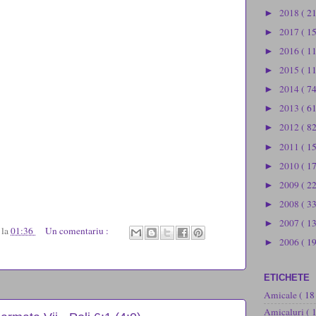
2018
( 2
►
2017
( 1
►
2016
( 1
►
2015
( 1
►
2014
( 74
►
2013
( 61
►
2012
( 82
►
2011
( 1
►
2010
( 1
►
2009
( 2
►
2008
( 3
►
2007
( 1
►
u
la
01:36
Un comentariu :
2006
( 19
►
ETICHETE
Amicale
( 18
Amicaluri
( 