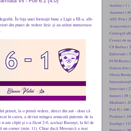
rmata Vii - Poli 6:1 (4:0)
Analize
( 1 )
Anunturi
( 60
degrabă. În fața unei formații bune a Ligii a III-a, alb-
ASU Poli
( 2
feriori din punct de vedere fizic și au arătat numeroase
Avancronici
.
Catalogul al
Cronici de m
CS Buftea
( 
Editoriale
( 3
FCM Resita
(
Galerie foto
(
Gloria Buză
International
Interviuri
( 2
Juniori
( 29 )
Meditatii
( 2
Poli II
( 166 
lul primit, la o primă vedere, direct din aut - doar că
cat în careu, a deviat mingea aruncată puternic de la
Profiluri
( 10
n-am clipit și s-a făcut 2-0, același Baranyi, la fel de
Sondaje
( 11
pă un corner (min. 11). Chiar dacă Mosoarcă a mai
Statistici
( 38