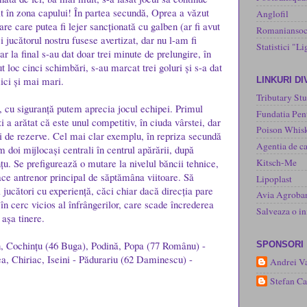
vit în zona capului! În partea secundă, Oprea a văzut
Anglofil
rare care putea fi lejer sancționată cu galben (ar fi avut
Romaniansoc
 jucătorul nostru fusese avertizat, dar nu l-am fi
Statistici "Li
ar la final s-au dat doar trei minute de prelungire, în
ut loc cinci schimbări, s-au marcat trei goluri și s-a dat
ici și mai mari.
LINKURI D
Tributary Stu
, cu siguranță putem aprecia jocul echipei. Primul
Fundatia Pen
i a arătat că este unul competitiv, în ciuda vârstei, dar
Poison Whisk
ii de rezerve. Cel mai clar exemplu, în repriza secundă
Agentia de ca
im doi mijlocași centrali în centrul apărării, după
Kitsch-Me
țu. Se prefigurează o mutare la nivelul băncii tehnice,
ace antrenor principal de săptămâna viitoare. Să
Lipoplast
 jucători cu experiență, căci chiar dacă direcția pare
Avia Agroba
în cerc vicios al înfrângerilor, care scade încrederea
Salveaza o 
 așa tinere.
n, Cochințu (46 Buga), Podină, Popa (77 Românu) -
SPONSORI
a, Chiriac, Iseini - Pădurariu (62 Daminescu) -
Andrei Va
Stefan C