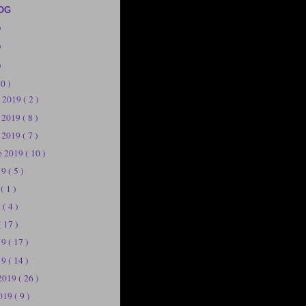
OG
)
)
)
20 )
e 2019
( 2 )
e 2019
( 8 )
e 2019
( 7 )
e 2019
( 10 )
19
( 5 )
9
( 1 )
9
( 4 )
( 17 )
019
( 17 )
19
( 14 )
 2019
( 26 )
2019
( 9 )