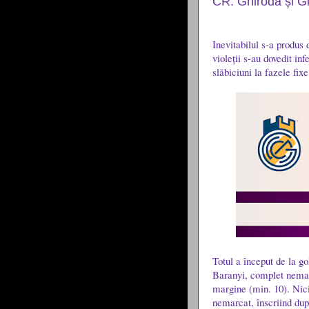
CR: Ghiroda și Gia
Inevitabilul s-a produs 
violeții s-au dovedit in
slăbiciuni la fazele fixe
Totul a început de la go
Baranyi, complet nemar
margine (min. 10). Nici 
nemarcat, înscriind du