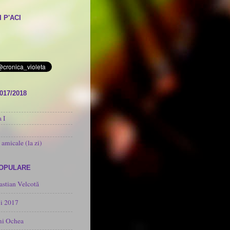
 P'ACI
017/2018
 I
 amicale (la zi)
POPULARE
astian Velcotă
i 2017
mi Ochea