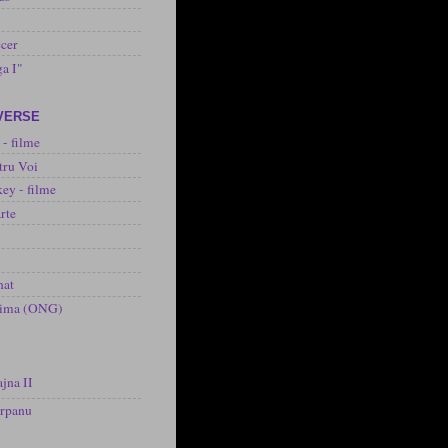
cer
ga I"
IVERSE
 - filme
tru Voi
ey - filme
rte
nat
inima (ONG)
jna II
arpanu