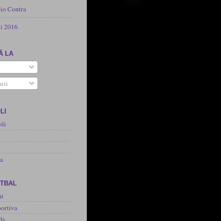
rio Contra
i 2016
Ă LA
rii
LI
oli
na
OTBAL
nt
ortiva
ds