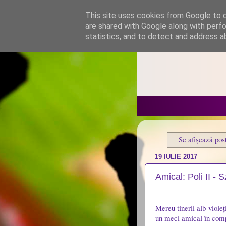
This site uses cookies from Google to de
are shared with Google along with perfo
statistics, and to detect and address a
Se afișează pos
19 IULIE 2017
Amical: Poli II - 
Mereu tinerii alb-violeț
un meci amical în compa