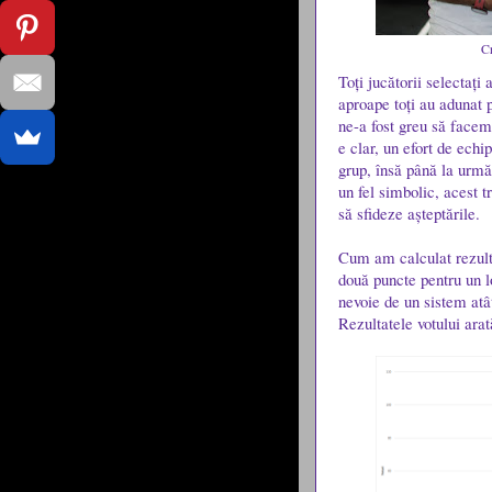
Cr
Toți jucătorii selectați
aproape toți au adunat p
ne-a fost greu să facem 
e clar, un efort de echi
grup, însă până la urmă 
un fel simbolic, acest t
să sfideze așteptările.
Cum am calculat rezulta
două puncte pentru un lo
nevoie de un sistem atâ
Rezultatele votului arat