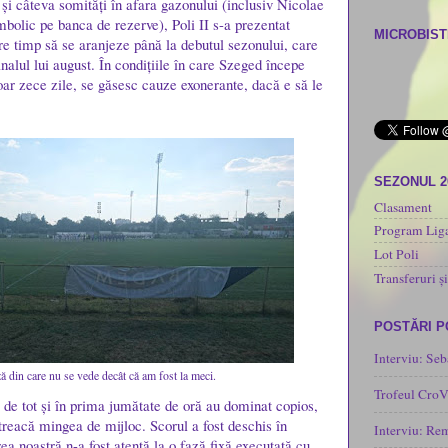
și câteva somități în afara gazonului (inclusiv Nicolae
mbolic pe banca de rezerve), Poli II s-a prezentat
MICROBISTI
e timp să se aranjeze până la debutul sezonului, care
inalul lui august. În condițiile în care Szeged începe
oar zece zile, se găsesc cauze exonerante, dacă e să le
SEZONUL 2
Clasament
Program Liga
Lot Poli
Transferuri și
POSTĂRI 
Interviu: Seb
ă din care nu se vede decât că am fost la meci.
Trofeul CroV
e de tot și în prima jumătate de oră au dominat copios,
 treacă mingea de mijloc. Scorul a fost deschis în
Interviu: Re
ea noastră n-a fost atentă la o fază fixă executată cu