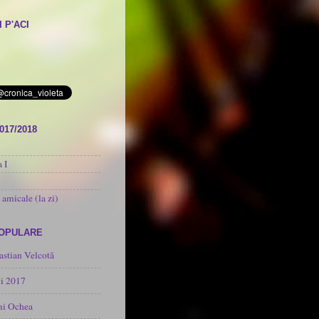
 P'ACI
017/2018
 I
 amicale (la zi)
POPULARE
astian Velcotă
i 2017
mi Ochea