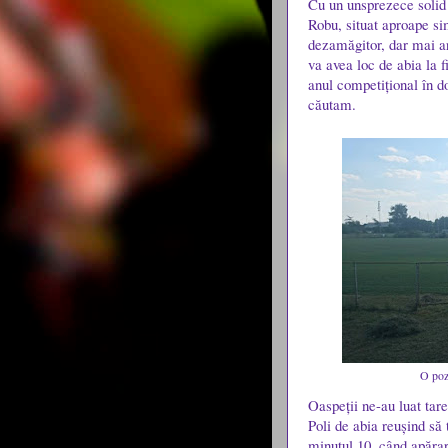
Cu un unsprezece solid 
Robu, situat aproape si
dezamăgitor, dar mai ar
va avea loc de abia la f
anul competițional în d
căutam.
O poz
Oaspeții ne-au luat tar
Poli de abia reușind să
minutul 10, când apărar