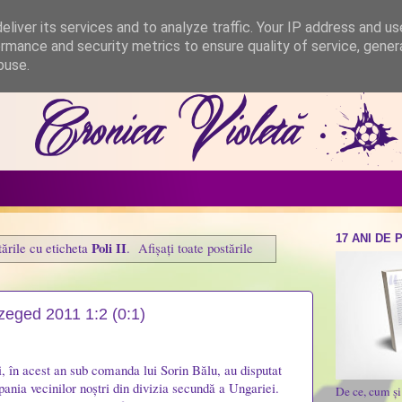
liver its services and to analyze traffic. Your IP address and u
rmance and security metrics to ensure quality of service, gene
buse.
17 ANI DE 
Poli II
tările cu eticheta
.
Afișați toate postările
Szeged 2011 1:2 (0:1)
i, în acest an sub comanda lui Sorin Bălu, au disputat
nia vecinilor noștri din divizia secundă a Ungariei.
De ce, cum ș