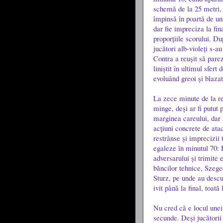
schemă de la 25 metri, ș
împinsă în poartă de un 
dar fie impreciza la fina
proporțiile scorului. Du
jucători alb-violeți s-au
Contra a reușit să pare
liniștit în ultimul sfert
evoluând greoi și blaza
La zece minute de la r
minge, deși ar fi putut 
marginea careului, dar 
acțiuni concrete de atac
restrânse și imprecizii t
egaleze în minutul 70: 
adversarului și trimite
băncilor tehnice, Szeged
Sturz, pe unde au descu
ivit până la final, toat
Nu cred că e locul unei
secunde. Deși jucătorii