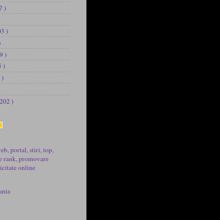
7 )
03 )
)
9 )
5 )
 )
 202 )