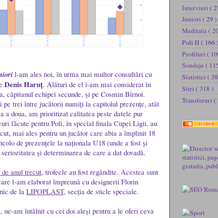
Interviuri
( 2
Juniori
( 29 )
Meditatii
( 2
Poli II
( 166 
Profiluri
( 10
Sondaje
( 11
niori
l-am ales noi, în urma mai multor consultări cu
Statistici
( 38
Denis Haruț
pe
. Alături de el i-am mai considerat în
Stiri
( 318 )
, căpitanul echipei secunde, și pe Cosmin Bîrnoi.
Transferuri
(
 pe trei între jucătorii numiți la capitolul prezențe, atât
la a doua, am prioritizat calitatea peste datele pur
curi făcute pentru Poli, în special finala Cupei Ligii, au
cut, mai ales pentru un jucător care abia a împlinit 18
ncolo de prezențele la naționala U18 (unde a fost și
 seriozitatea și determinarea de care a dat dovadă.
 de anul trecut
, trofeele au fost regândite. Acestea sunt
care l-am elaborat împreună cu designerii Florin
ic​ de la
LIPOPLAST​,
secția de sticle speciale.
, ne-am întâlnit cu cei doi aleși pentru a le oferi ceva