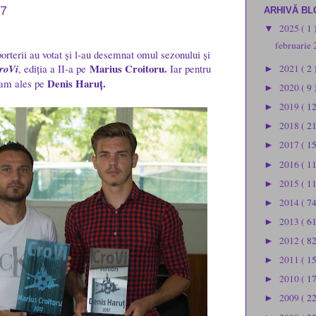
17
ARHIVĂ BL
2025
( 1 
▼
februarie
porterii au votat și l-au desemnat omul sezonului și
Marius Croitoru.
CroVi
, ediția a II-a pe
Iar pentru
2021
( 2 
►
Denis Haruț.
-am ales pe
2020
( 9 
►
2019
( 1
►
2018
( 2
►
2017
( 1
►
2016
( 1
►
2015
( 1
►
2014
( 74
►
2013
( 61
►
2012
( 82
►
2011
( 1
►
2010
( 1
►
2009
( 2
►