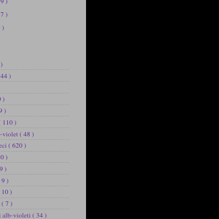
39 )
37 )
 )
 )
144 )
 )
9 )
( 110 )
b-violet
( 48 )
eci
( 620 )
20 )
9 )
 9 )
 10 )
u
( 7 )
i alb-violeti
( 34 )