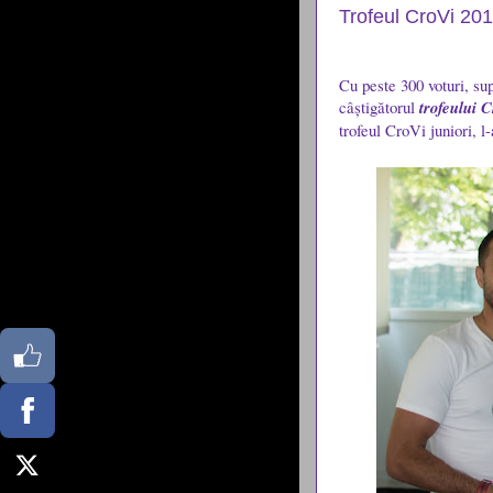
Trofeul CroVi 20
Cu peste 300 voturi, su
câștigătorul
trofeului 
trofeul CroVi juniori, l