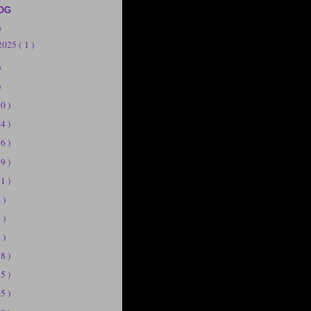
OG
)
 2025
( 1 )
)
)
20 )
14 )
56 )
19 )
11 )
 )
 )
 )
58 )
75 )
25 )