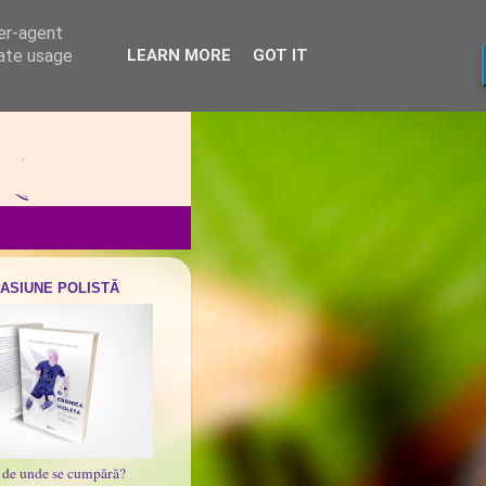
ser-agent
rate usage
LEARN MORE
GOT IT
PASIUNE POLISTĂ
i de unde se cumpără?