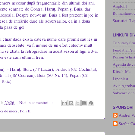
emers necesar după fragmentările din ultimii doi ani.
Anglofil
nte semnate de Contra, Haruț, Popan și Buia, dar
Romaniansoc
reșeală. Despre nou-venit, Buia a fost prezent în joc în
Statistici "Li
esea de intrările dure ale adversarilor, ca în a doua
la pasa de gol.
LINKURI D
 și chiar dacă există câteva nume care promit sau ies în
Tributary Stu
nici deosebite, va fi nevoie de un efort colectiv mult
Fundatia Pen
u se zbată la retrogradare în acest sezon al ligii a 3-a.
ori este cam ultimul tren.
Poison Whisk
Agentia de ca
fon) - Haruț, Sturz (74' Lazăr), Fridrich (62' Cochințu),
Kitsch-Me
r. 11 (46' Codrean), Buia (80' Nr. 14), Popan (62'
Lipoplast
 Totic)
Avia Agroba
Salveaza o 
u
la
20:26
Niciun comentariu :
SPONSORI
ci de meci
,
Poli II
Andrei Va
Stefan C