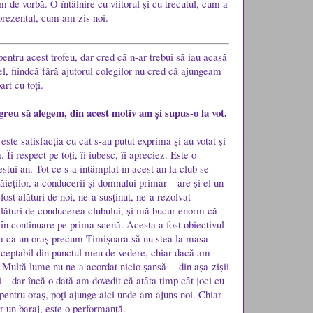
m de vorbă. O întâlnire cu viitorul și cu trecutul, cum a
prezentul, cum am zis noi.
tru acest trofeu, dar cred că n-ar trebui să iau acasă
el, fiindcă fără ajutorul colegilor nu cred că ajungeam
art cu toți.
greu să alegem, din acest motiv am și supus-o la vot.
este satisfacția cu cât s-au putut exprima și au votat și
. Îi respect pe toți, îi iubesc, îi apreciez. Este o
stui an. Tot ce s-a întâmplat în acest an la club se
băieților, a conducerii și domnului primar – are și el un
ost alături de noi, ne-a susținut, ne-a rezolvat
alături de conducerea clubului, și mă bucur enorm că
n continuare pe prima scenă. Acesta a fost obiectivul
ea ca un oraș precum Timișoara să nu stea la masa
nacceptabil din punctul meu de vedere, chiar dacă am
. Multă lume nu ne-a acordat nicio șansă - din așa-zișii
i – dar încă o dată am dovedit că atâta timp cât joci cu
 pentru oraș, poți ajunge aici unde am ajuns noi. Chiar
r-un baraj, este o performanță.