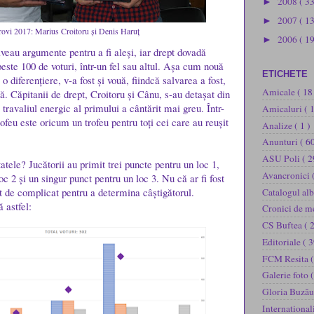
2008
( 3
►
2007
( 1
►
ovi 2017: Marius Croitoru și Denis Haruț
2006
( 19
►
 aveau argumente pentru a fi aleși, iar drept dovadă
este 100 de voturi, într-un fel sau altul. Așa cum nouă
ETICHETE
o diferențiere, v-a fost și vouă, fiindcă salvarea a fost,
Amicale
( 18
pă. Căpitanii de drept, Croitoru și Cânu, s-au detașat din
travaliul energic al primului a cântărit mai greu. Într-
Amicaluri
( 
rofeu este oricum un trofeu pentru toți cei care au reușit
Analize
( 1 )
Anunturi
( 60
ASU Poli
( 2
tele? Jucătorii au primit trei puncte pentru un loc 1,
Avancronici
c 2 și un singur punct pentru un loc 3. Nu că ar fi fost
t de complicat pentru a determina câștigătorul.
Catalogul al
ă astfel:
Cronici de m
CS Buftea
( 
Editoriale
( 3
FCM Resita
(
Galerie foto
(
Gloria Buză
International