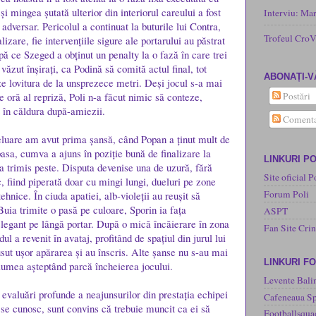
i mingea șutată ulterior din interiorul careului a fost
Interviu: Ma
adversar. Pericolul a continuat la buturile lui Contra,
Trofeul CroV
lizare, fie intervențiile sigure ale portarului au păstrat
pă ce Szeged a obținut un penalty la o fază în care trei
 văzut înșirați, ca Podină să comită actul final, tot
ABONAȚI-V
ze lovitura de la unsprezece metri. Deși jocul s-a mai
 de oră al repriză, Poli n-a făcut nimic să conteze,
Postări
t în căldura după-amiezii.
Comenta
eluare am avut prima șansă, când Popan a ținut mult de
pasa, cumva a ajuns în poziție bună de finalizare la
LINKURI PO
a trimis peste. Disputa devenise una de uzură, fără
Site oficial P
, fiind piperată doar cu mingi lungi, dueluri pe zone
Forum Poli
ehnice. În ciuda apatiei, alb-violeții au reușit să
Buia trimite o pasă pe culoare, Sporin ia fața
ASPT
 elegant pe lângă portar. După o mică încăierare în zona
Fan Site Cri
ul a revenit în avataj, profitând de spațiul din jurul lui
sut ușor apărarea și au înscris. Alte șanse nu s-au mai
LINKURI F
ă lumea așteptând parcă încheierea jocului.
Levente Bali
 evaluări profunde a neajunsurilor din prestația echipei
Cafeneaua Sp
 se cunosc, sunt convins că trebuie muncit ca ei să
Footballsqua