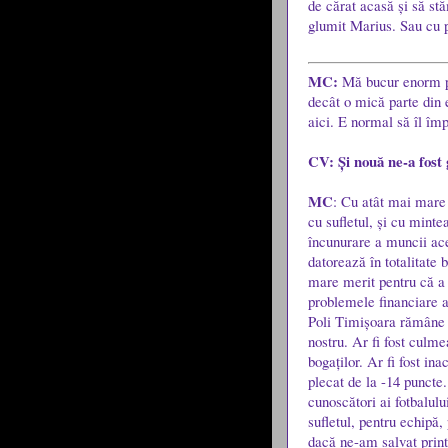
de cărat acasă și să stă
glumit Marius. Sau cu 
MC:
Mă bucur enorm pen
decât o mică parte din 
aici. E normal să îl împ
CV: Și nouă ne-a fost 
MC
: Cu atât mai mare 
cu sufletul, și cu mintea
încunurare a muncii ace
datorează în totalitate 
mare merit pentru că a f
problemele financiare 
Poli Timișoara rămâne î
nostru. Ar fi fost culm
bogaților. Ar fi fost i
plecat de la -14 puncte
cunoscători ai fotbalulu
sufletul, pentru echipă,
dacă ne-am salvat print