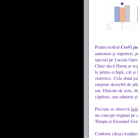
Pentru trofeul
CroVi ju
antrenori și suporteri, 
special pe Lucian Oprea
Chiar dacă Haruț ar ieși
la prima echipă, cât și 
statistice. Cele două jo
surprins deosebit de plă
ani. Dincolo de asta, di
căpitan), am admirat și
Precum se observă
față
un concept original pe 
Tâmpu​ și Emanuel Gorn
Conform (deja) tradiției