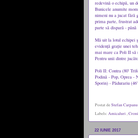
redevină o echipă, un d
Bunicele anumite mome
nimeni nu a jucat fără g
prima parte, frustrat ad
parte să dispară - până 
Mă uit la lotul echipei
evidență grație unei teh
mai mare ca Poli II să n
Pentru unii dintre jucăt
Poli II: Contra (80' Tri
Podină - Pop, Oprea - N
Sporin) - Pădurariu (46'
Postat de
Stefan Carpan
Labels:
Amicaluri
,
Croni
22 IUNIE 2017