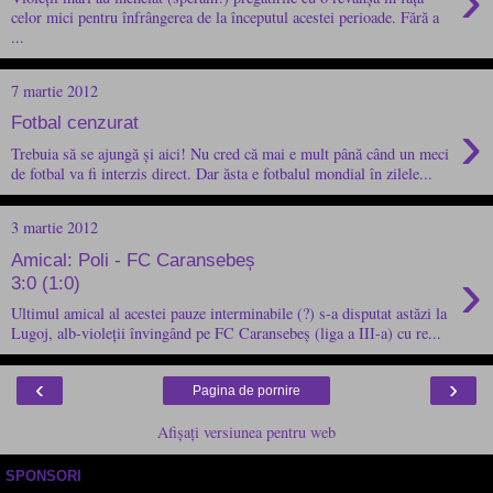
›
celor mici pentru înfrângerea de la începutul acestei perioade. Fără a
...
7 martie 2012
›
Fotbal cenzurat
Trebuia să se ajungă și aici! Nu cred că mai e mult până când un meci
de fotbal va fi interzis direct. Dar ăsta e fotbalul mondial în zilele...
3 martie 2012
Amical: Poli - FC Caransebeș
›
3:0 (1:0)
Ultimul amical al acestei pauze interminabile (?) s-a disputat astăzi la
Lugoj, alb-violeții învingând pe FC Caransebeș (liga a III-a) cu re...
‹
›
Pagina de pornire
Afișați versiunea pentru web
SPONSORI