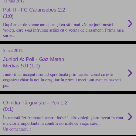
11 mai 2012
Poli II - FC Caransebeș 2:2
›
(1:0)
După amar de vreme am ajuns și eu să-i mai văd pe junii noștri
violeți, care s-au înfruntat astăzi cu o vecină de clasament. Prima mea
surpr...
5 mai 2012
Juniori A: Poli - Gaz Metan
›
Mediaș 5:0 (1:0)
Juniorii au început drumul spre finală prin turneul zonal ce este
organizat chiar la noi în oraș, iar în primul meci i-au avut ca oaspeți
pe...
Chindia Târgoviște - Poli 1:2
›
(0:1)
În această "zi frumoasă pentru fotbal", alb-violeții și-au trecut în cont
o victorie importantă în condiții normale de viață, care...
Un comentariu :