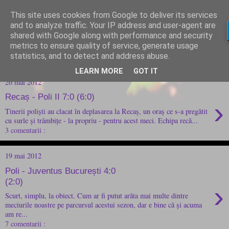
This site uses cookies from Google to deliver its services
and to analyze traffic. Your IP address and user-agent are
shared with Google along with performance and security
metrics to ensure quality of service, generate usage
statistics, and to detect and address abuse.
LEARN MORE
GOT IT
26 mai 2012
Recaș - Poli II 7:0 (6:0)
›
Tinerii poliști au clacat în deplasarea la Recaș, un oraș ce s-a pregătit
cu surle și trâmbițe - la propriu - pentru acest meci. Echipa recă...
3 comentarii :
19 mai 2012
Poli - Juventus București 4:0
(2:0)
›
Scurt, simplu, la obiect. Cum ar fi putut arăta mai multe dintre
meciurile noastre pe parcursul acestui sezon, dar e bine că și acuma
am re...
7 comentarii :