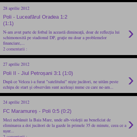
28 aprilie 2012
Poli - Luceafărul Oradea 1:2
(1:1)
›
N-am avut parte de fotbal în această dimineață, doar de reflecția lui
schimonosită pe stadionul DP, grație nu doar a problemelor
financiare,...
2 comentarii :
27 aprilie 2012
›
Poli II - Jiul Petroșani 3:1 (1:0)
După ce Velcea i-a furat "satelitului" niște jucători, ne uităm peste
echipa de start și observăm sunt aceleași nume cu care ne-am...
24 aprilie 2012
FC Maramureș - Poli 0:5 (0:2)
›
Meci nebănuit la Baia Mare, unde alb-violeții au beneficiat de
eliminarea a doi jucători de la gazde în primele 35 de minute, ceea ce a
ușur...
2 comentarii :