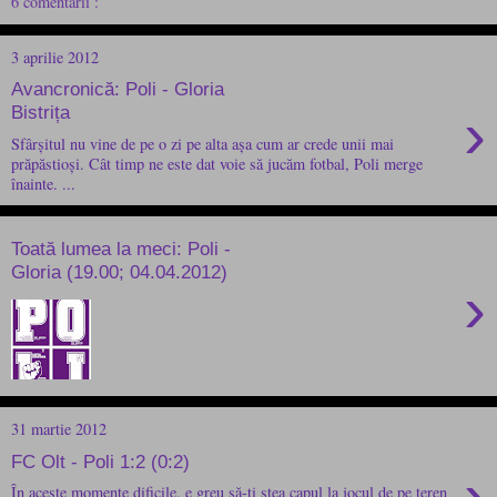
6 comentarii :
3 aprilie 2012
Avancronică: Poli - Gloria
›
Bistrița
Sfârșitul nu vine de pe o zi pe alta așa cum ar crede unii mai
prăpăstioși. Cât timp ne este dat voie să jucăm fotbal, Poli merge
înainte. ...
Toată lumea la meci: Poli -
Gloria (19.00; 04.04.2012)
›
31 martie 2012
FC Olt - Poli 1:2 (0:2)
›
În aceste momente dificile, e greu să-ți stea capul la jocul de pe teren