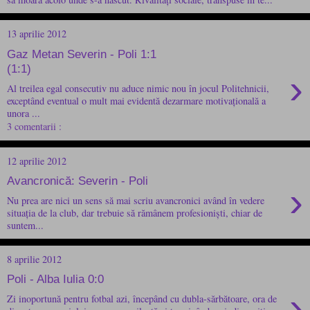
13 aprilie 2012
Gaz Metan Severin - Poli 1:1
(1:1)
›
Al treilea egal consecutiv nu aduce nimic nou în jocul Politehnicii,
exceptând eventual o mult mai evidentă dezarmare motivațională a
unora ...
3 comentarii :
12 aprilie 2012
Avancronică: Severin - Poli
›
Nu prea are nici un sens să mai scriu avancronici având în vedere
situația de la club, dar trebuie să rămânem profesioniști, chiar de
suntem...
8 aprilie 2012
Poli - Alba Iulia 0:0
›
Zi inoportună pentru fotbal azi, începând cu dubla-sărbătoare, ora de