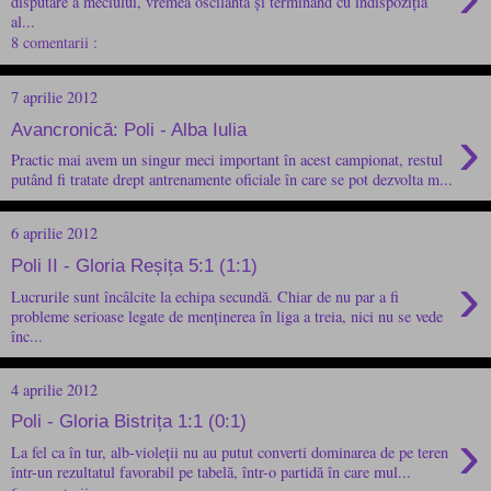
disputare a meciului, vremea oscilantă și terminând cu indispoziția
al...
8 comentarii :
7 aprilie 2012
›
Avancronică: Poli - Alba Iulia
Practic mai avem un singur meci important în acest campionat, restul
putând fi tratate drept antrenamente oficiale în care se pot dezvolta m...
6 aprilie 2012
Poli II - Gloria Reșița 5:1 (1:1)
›
Lucrurile sunt încâlcite la echipa secundă. Chiar de nu par a fi
probleme serioase legate de menținerea în liga a treia, nici nu se vede
înc...
4 aprilie 2012
Poli - Gloria Bistrița 1:1 (0:1)
›
La fel ca în tur, alb-violeții nu au putut converti dominarea de pe teren
într-un rezultatul favorabil pe tabelă, într-o partidă în care mul...