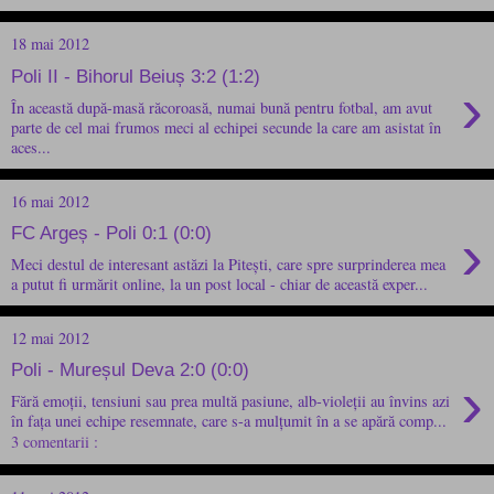
18 mai 2012
Poli II - Bihorul Beiuș 3:2 (1:2)
›
În această după-masă răcoroasă, numai bună pentru fotbal, am avut
parte de cel mai frumos meci al echipei secunde la care am asistat în
aces...
16 mai 2012
›
FC Argeș - Poli 0:1 (0:0)
Meci destul de interesant astăzi la Pitești, care spre surprinderea mea
a putut fi urmărit online, la un post local - chiar de această exper...
12 mai 2012
Poli - Mureșul Deva 2:0 (0:0)
›
Fără emoții, tensiuni sau prea multă pasiune, alb-violeții au învins azi
în fața unei echipe resemnate, care s-a mulțumit în a se apără comp...
3 comentarii :