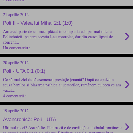
21 aprilie 2012
Poli II - Valea lui Mihai 2:1 (1:0)
›
Am avut parte de un meci plăcut în compania echipei mai mici a
Politehnicii, pe care aceștia l-au controlat, dar din cauza lipsei de
concent...
Un comentariu :
20 aprilie 2012
Poli - UTA 0:1 (0:1)
›
Ce să mai zici după asemenea prestație jenantă? După ce epuizam
scuza banilor și blazarea psihică a jucătorilor, rămânem cu ceea ce am
văzut...
4 comentarii :
19 aprilie 2012
›
Avancronică: Poli - UTA
Ultimul meci? Așa să fie. Pentru că e de cuviință ca fotbalul românesc
sa moară acolo unde s-a născut. Rivalități sociale, transpuse în te...