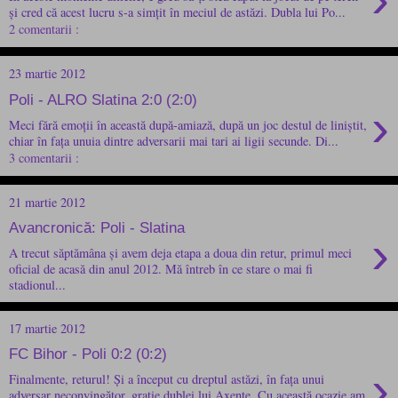
și cred că acest lucru s-a simțit în meciul de astăzi. Dubla lui Po...
2 comentarii :
23 martie 2012
Poli - ALRO Slatina 2:0 (2:0)
›
Meci fără emoții în această după-amiază, după un joc destul de liniștit,
chiar în fața unuia dintre adversarii mai tari ai ligii secunde. Di...
3 comentarii :
21 martie 2012
Avancronică: Poli - Slatina
›
A trecut săptămâna și avem deja etapa a doua din retur, primul meci
oficial de acasă din anul 2012. Mă întreb în ce stare o mai fi
stadionul...
17 martie 2012
FC Bihor - Poli 0:2 (0:2)
›
Finalmente, returul! Și a început cu dreptul astăzi, în fața unui
adversar neconvingător, grație dublei lui Axente. Cu această ocazie am