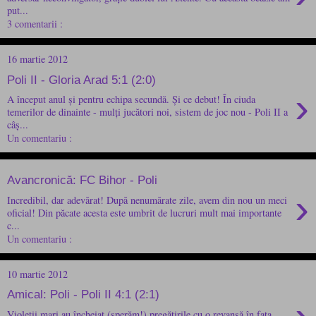
put...
3 comentarii :
16 martie 2012
Poli II - Gloria Arad 5:1 (2:0)
›
A început anul și pentru echipa secundă. Și ce debut! În ciuda
temerilor de dinainte - mulți jucători noi, sistem de joc nou - Poli II a
câș...
Un comentariu :
Avancronică: FC Bihor - Poli
›
Incredibil, dar adevărat! După nenumărate zile, avem din nou un meci
oficial! Din păcate acesta este umbrit de lucruri mult mai importante
c...
Un comentariu :
10 martie 2012
Amical: Poli - Poli II 4:1 (2:1)
Violeții mari au încheiat (sperăm!) pregătirile cu o revanșă în fața