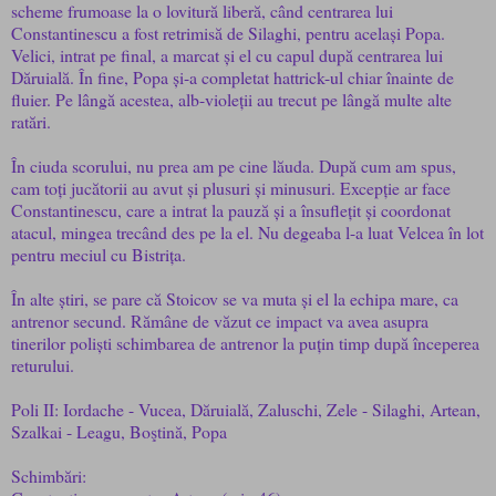
scheme frumoase la o lovitură liberă, când centrarea lui
Constantinescu a fost retrimisă de Silaghi, pentru același Popa.
Velici, intrat pe final, a marcat și el cu capul după centrarea lui
Dăruială. În fine, Popa și-a completat hattrick-ul chiar înainte de
fluier. Pe lângă acestea, alb-violeții au trecut pe lângă multe alte
ratări.
În ciuda scorului, nu prea am pe cine lăuda. După cum am spus,
cam toți jucătorii au avut și plusuri și minusuri. Excepție ar face
Constantinescu, care a intrat la pauză și a însuflețit și coordonat
atacul, mingea trecând des pe la el. Nu degeaba l-a luat Velcea în lot
pentru meciul cu Bistrița.
În alte știri, se pare că Stoicov se va muta și el la echipa mare, ca
antrenor secund. Rămâne de văzut ce impact va avea asupra
tinerilor poliști schimbarea de antrenor la puțin timp după începerea
returului.
Poli II: Iordache - Vucea, Dăruială, Zaluschi, Zele - Silaghi, Artean,
Szalkai - Leagu, Boştină, Popa
Schimbări: