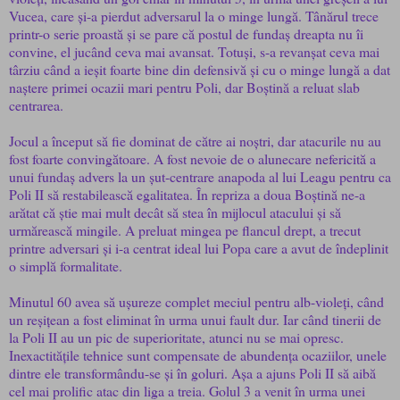
Vucea, care și-a pierdut adversarul la o minge lungă. Tânărul trece
printr-o serie proastă și se pare că postul de fundaș dreapta nu îi
convine, el jucând ceva mai avansat. Totuși, s-a revanșat ceva mai
târziu când a ieșit foarte bine din defensivă și cu o minge lungă a dat
naștere primei ocazii mari pentru Poli, dar Boștină a reluat slab
centrarea.
Jocul a început să fie dominat de către ai noștri, dar atacurile nu au
fost foarte convingătoare. A fost nevoie de o alunecare nefericită a
unui fundaș advers la un șut-centrare anapoda al lui Leagu pentru ca
Poli II să restabilească egalitatea. În repriza a doua Boștină ne-a
arătat că știe mai mult decât să stea în mijlocul atacului și să
urmărească mingile. A preluat mingea pe flancul drept, a trecut
printre adversari și i-a centrat ideal lui Popa care a avut de îndeplinit
o simplă formalitate.
Minutul 60 avea să ușureze complet meciul pentru alb-violeți, când
un reșițean a fost eliminat în urma unui fault dur. Iar când tinerii de
la Poli II au un pic de superioritate, atunci nu se mai opresc.
Inexactitățile tehnice sunt compensate de abundența ocaziilor, unele
dintre ele transformându-se și în goluri. Așa a ajuns Poli II să aibă
cel mai prolific atac din liga a treia. Golul 3 a venit în urma unei