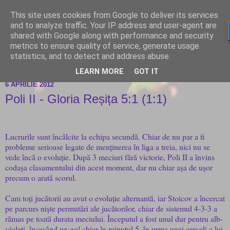
This site uses cookies from Google to deliver its services
and to analyze traffic. Your IP address and user-agent are
shared with Google along with performance and security
metrics to ensure quality of service, generate usage
statistics, and to detect and address abuse.
LEARN MORE
GOT IT
6 APRILIE 2012
Poli II - Gloria Reșița 5:1 (1:1)
Lucrurile sunt încâlcite la echipa secundă. Chiar de nu par a fi
probleme serioase legate de menținerea în liga a treia, nici nu se
vede încă o evoluție. După 3 meciuri fără victorie, Poli II a învins
codașa clasamentului din acest moment, dar nu chiar așa de ușor
precum o arată scorul.
Cam toți jucătorii au avut o evoluție alternantă, iar Stoicov a încercat
pe parcurs niște permutări ale jucătorilor, chiar de sistemul 4-3-3 a
rămas pe toată durata meciului. Începutul a fost unul dur pentru alb-
violeți, încasând un gol chiar în minutul 5, în urma unei greșeli a lui