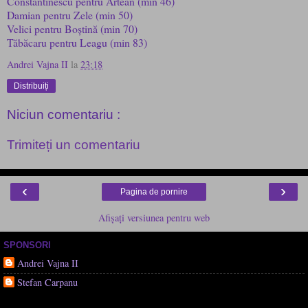
Constantinescu pentru Artean (min 46)
Damian pentru Zele (min 50)
Velici pentru Boștină (min 70)
Tăbăcaru pentru Leagu (min 83)
Andrei Vajna II
la
23:18
Distribuiți
Niciun comentariu :
Trimiteți un comentariu
‹
›
Pagina de pornire
Afișați versiunea pentru web
SPONSORI
Andrei Vajna II
Stefan Carpanu