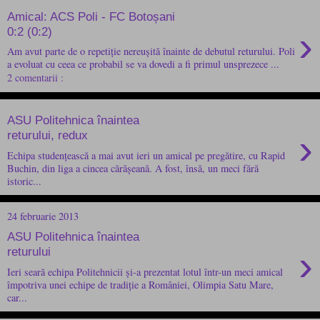
Amical: ACS Poli - FC Botoșani
›
0:2 (0:2)
Am avut parte de o repetiție nereușită înainte de debutul returului. Poli
a evoluat cu ceea ce probabil se va dovedi a fi primul unsprezece ...
2 comentarii :
ASU Politehnica înaintea
›
returului, redux
Echipa studențească a mai avut ieri un amical pe pregătire, cu Rapid
Buchin, din liga a cincea cărășeană. A fost, însă, un meci fără
istoric...
24 februarie 2013
ASU Politehnica înaintea
›
returului
Ieri seară echipa Politehnicii și-a prezentat lotul într-un meci amical
împotriva unei echipe de tradiție a României, Olimpia Satu Mare,
car...