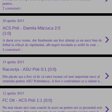
pentru...
2 comentarii :
20 aprilie 2013
ACS Poli - Damila Măciuca 2:0
›
(1:0)
A durat ceva vreme, dar finalmente am fost alintați cu un meci bun de
fotbal la sfârșit de săptămână, alb-negrii trecându-și astfel în cont ...
4 comentarii :
15 aprilie 2013
›
Racovița - ASU Poli 0:1 (0:0)
Din păcate așa a fost să fie să ratez tocmai cel mai important meci al
returului pentru ASU Politehnica. A fost o confruntare ce a stârnit u...
12 aprilie 2013
FC Olt - ACS Poli 1:1 (0:0)
›
Nu mai răsare nici cum soarele în acest an pentru noi și prezentul este
foarte sumbru. Personal, nu pot să-mi explic cauzele acestui retur d...