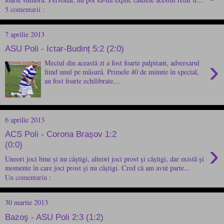
5 comentarii :
7 aprilie 2013
ASU Poli - Ictar-Budinț 5:2 (2:0)
›
Meciul din această zi a fost foarte palpitant, adversarul
fiind unul pe măsură. Primele 40 de minute în special,
au fost foarte echilibrate,...
6 aprilie 2013
ACS Poli - Corona Brașov 1:2
›
(0:0)
Uneori joci bine și nu câștigi, alteori joci prost și câștigi, dar există și
momente în care joci prost și nu câștigi. Cred că am avut parte...
Un comentariu :
30 martie 2013
Bazoş - ASU Poli 2:3 (1:2)