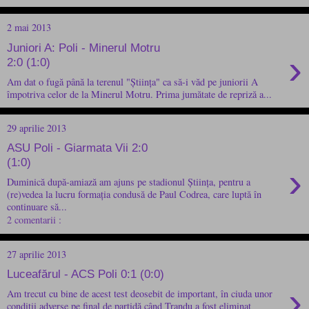
2 mai 2013
Juniori A: Poli - Minerul Motru
›
2:0 (1:0)
Am dat o fugă până la terenul "Știința" ca să-i văd pe juniorii A
împotriva celor de la Minerul Motru. Prima jumătate de repriză a...
29 aprilie 2013
ASU Poli - Giarmata Vii 2:0
(1:0)
›
Duminică după-amiază am ajuns pe stadionul Știința, pentru a
(re)vedea la lucru formația condusă de Paul Codrea, care luptă în
continuare să...
2 comentarii :
27 aprilie 2013
Luceafărul - ACS Poli 0:1 (0:0)
›
Am trecut cu bine de acest test deosebit de important, în ciuda unor
condiții adverse pe final de partidă când Trandu a fost eliminat