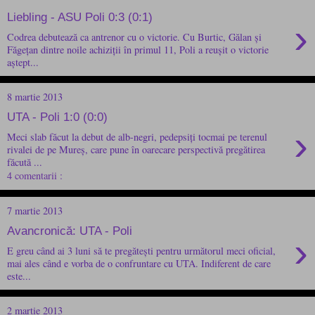
Liebling - ASU Poli 0:3 (0:1)
›
Codrea debutează ca antrenor cu o victorie. Cu Burtic, Gălan și
Făgețan dintre noile achiziții în primul 11, Poli a reușit o victorie
aștept...
8 martie 2013
UTA - Poli 1:0 (0:0)
›
Meci slab făcut la debut de alb-negri, pedepsiți tocmai pe terenul
rivalei de pe Mureș, care pune în oarecare perspectivă pregătirea
făcută ...
4 comentarii :
7 martie 2013
Avancronică: UTA - Poli
›
E greu când ai 3 luni să te pregătești pentru următorul meci oficial,
mai ales când e vorba de o confruntare cu UTA. Indiferent de care
este...
2 martie 2013