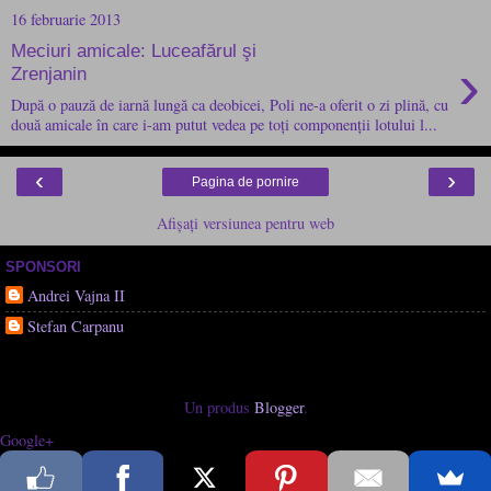
16 februarie 2013
Meciuri amicale: Luceafărul şi
›
Zrenjanin
După o pauză de iarnă lungă ca deobicei, Poli ne-a oferit o zi plină, cu
două amicale în care i-am putut vedea pe toți componenții lotului l...
‹
›
Pagina de pornire
Afișați versiunea pentru web
SPONSORI
Andrei Vajna II
Stefan Carpanu
Un produs
Blogger
.
Google+