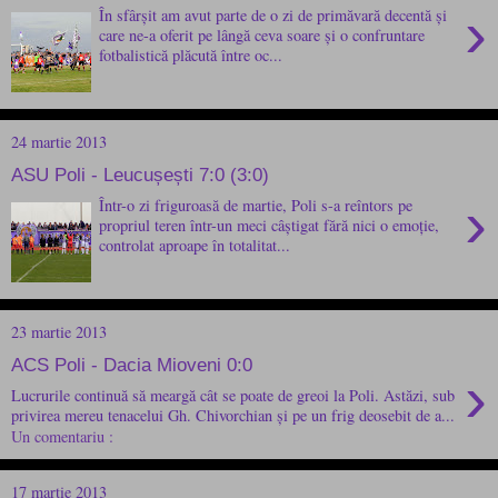
›
În sfârșit am avut parte de o zi de primăvară decentă și
care ne-a oferit pe lângă ceva soare și o confruntare
fotbalistică plăcută între oc...
24 martie 2013
ASU Poli - Leucușești 7:0 (3:0)
›
Într-o zi friguroasă de martie, Poli s-a reîntors pe
propriul teren într-un meci câștigat fără nici o emoție,
controlat aproape în totalitat...
23 martie 2013
ACS Poli - Dacia Mioveni 0:0
›
Lucrurile continuă să meargă cât se poate de greoi la Poli. Astăzi, sub
privirea mereu tenacelui Gh. Chivorchian și pe un frig deosebit de a...
Un comentariu :
17 martie 2013