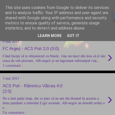
This site uses cookies from Google to deliver its services
and to analyze traffic. Your IP address and user-agent are
shared with Google along with performance and security
metrics to ensure quality of service, generate usage
statistics, and to detect and address abuse.
LEARN MORE
GOT IT
9 mai 2013
FC Argeș - ACS Poli 2:0 (0:0)
›
Când începi să te obișnuiești cu binele, vine un meci din ăsta să-ți taie
craca de sub picioare. Alb-negrii și-au îngreunat substanțial viaț...
3 comentarii :
3 mai 2013
ACS Poli - Râmnicu Vâlcea 4:0
(2:0)
›
Ne-a luat puțin timp, dar se pare că ne-am dat drumul în aceasta a
doua jumătate a returului Ligii secunde. Alb-negrii au dovedit astăzi o
e...
Un comentariu :