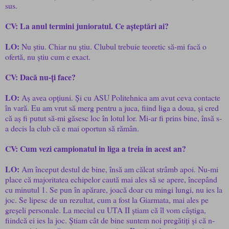
sus.
CV: La anul termini junioratul. Ce așteptări ai?
LO:
Nu știu. Chiar nu știu. Clubul trebuie teoretic să-mi facă o
ofertă, nu știu cum e exact.
CV: Dacă nu-ți face?
LO:
Aș avea opțiuni. Și cu ASU Politehnica am avut ceva contacte
în vară. Eu am vrut să merg pentru a juca, fiind liga a doua, și cred
că aș fi putut să-mi găsesc loc în lotul lor. Mi-ar fi prins bine, însă s-
a decis la club că e mai oportun să rămân.
CV: Cum vezi campionatul in liga a treia in acest an?
LO:
Am început destul de bine, însă am călcat strâmb apoi. Nu-mi
place că majoritatea echipelor caută mai ales să se apere, începând
cu minutul 1. Se pun în apărare, joacă doar cu mingi lungi, nu ies la
joc. Se lipesc de un rezultat, cum a fost la Giarmata, mai ales pe
greșeli personale. La meciul cu UTA II știam că îl vom câștiga,
fiindcă ei ies la joc. Știam cât de bine suntem noi pregătiți și că n-