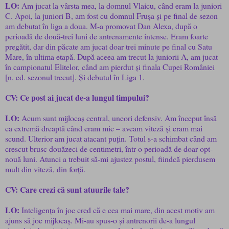
LO:
Am jucat la vârsta mea, la domnul Vlaicu, când eram la juniori
C. Apoi, la juniori B, am fost cu domnul Frușa și pe final de sezon
am debutat în liga a doua. M-a promovat Dan Alexa, după o
perioadă de două-trei luni de antrenamente intense. Eram foarte
pregătit, dar din păcate am jucat doar trei minute pe final cu Satu
Mare, în ultima etapă. După aceea am trecut la juniorii A, am jucat
în campionatul Elitelor, când am pierdut și finala Cupei României
[n. ed. sezonul trecut]. Și debutul în Liga 1.
CV: Ce post ai jucat de-a lungul timpului?
LO:
Acum sunt mijlocaș central, uneori defensiv. Am început însă
ca extremă dreaptă când eram mic – aveam viteză și eram mai
scund. Ulterior am jucat atacant puțin. Totul s-a schimbat când am
crescut brusc douăzeci de centimetri, într-o perioadă de doar opt-
nouă luni. Atunci a trebuit să-mi ajustez postul, fiindcă pierdusem
mult din viteză, din forță.
CV: Care crezi că sunt atuurile tale?
LO:
Inteligența în joc cred că e cea mai mare, din acest motiv am
ajuns să joc mijlocaș. Mi-au spus-o și antrenorii de-a lungul