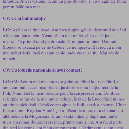
timpului. Am și viziune, acum un plus de forță, și cu o agilitate bună
pentru înălțimea mea.
CV: Ce ai îmbunătăți?
LO:
Aș lucra la finalizare. Am prea puține goluri, doar unul de când
a început liga a treia! Vreau să am mai multe, chiar dacă joc la
mijloc – în primul rând pentru echipă, nu pentru mine. Domnul
Stoicov se axează pe ce ne trebuie, ce ne lipsește. Și cred că mi-ar
mai trebui forță, încă nu sunt acolo unde vreau să fiu. Mai am de
muncit.
CV: Cu loturile naționale ai avut contact?
LO:
Când eram mai mic am avut ghinion. Fiind la Luceafărul, n-
am avut mult acces, majoritatea jucătorilor erau luați direct de la
Poli. N-am fost la nicio selecție până la șaisprezece ani. De obicei
selecțiile se fac de la mai multe echipe, însă de la Luceafărul nu ne-
au trimis niciodată. Odată ce am ajuns la Poli, am fost chemat. Chiar
fusese numit Bogdan Vintilă și i-a plăcut de mine, m-a chemat la o
altă selecție la Mogoșoaia. Eram o sută inițial și după mai multe
trieri am rămas douăzeci și cinci, printre care și eu. Am făcut parte
din acel lot extins, am făcut cantonament la Tărlungeni, și am jucat