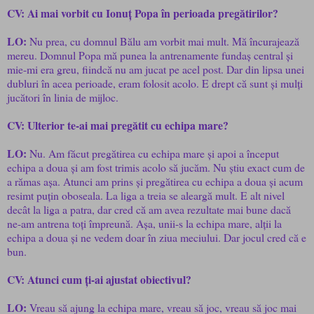
CV: Ai mai vorbit cu Ionuț Popa în perioada pregătirilor?
LO:
Nu prea, cu domnul Bălu am vorbit mai mult. Mă încurajează
mereu. Domnul Popa mă punea la antrenamente fundaș central și
mie-mi era greu, fiindcă nu am jucat pe acel post. Dar din lipsa unei
dubluri în acea perioade, eram folosit acolo. E drept că sunt și mulți
jucători în linia de mijloc.
CV: Ulterior te-ai mai pregătit cu echipa mare?
LO:
Nu. Am făcut pregătirea cu echipa mare și apoi a început
echipa a doua și am fost trimis acolo să jucăm. Nu știu exact cum de
a rămas așa. Atunci am prins și pregătirea cu echipa a doua și acum
resimt puțin oboseala. La liga a treia se aleargă mult. E alt nivel
decât la liga a patra, dar cred că am avea rezultate mai bune dacă
ne-am antrena toți împreună. Așa, unii-s la echipa mare, alții la
echipa a doua și ne vedem doar în ziua meciului. Dar jocul cred că e
bun.
CV: Atunci cum ți-ai ajustat obiectivul?
LO:
Vreau să ajung la echipa mare, vreau să joc, vreau să joc mai