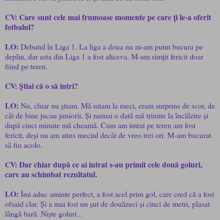
CV: Care sunt cele mai frumoase momente pe care ți le-a oferit
fotbalul?
LO:
Debutul în Liga 1. La liga a doua nu m-am putut bucura pe
deplin, dar asta din Liga 1 a fost altceva. M-am simțit fericit doar
fiind pe teren.
CV: Știai că o să intri?
LO:
Nu, chiar nu știam. Mă uitam la meci, eram surprins de scor, de
cât de bine jucau juniorii. Și numai o dată mă trimite la încălzire și
după cinci minute mă cheamă. Cum am intrat pe teren am fost
fericit, deși nu am atins meciul decât de vreo trei ori. M-am bucurat
să fiu acolo.
CV: Dar chiar după ce ai intrat s-au primit cele două goluri,
care au schimbat rezultatul.
LO:
Îmi aduc aminte perfect, a fost acel prim gol, care cred că a fost
ofsaid clar. Și a mai fost un șut de douăzeci și cinci de metri, plasat
lângă bară. Niște goluri...