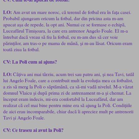
LO:
Am avut un mare noroc, că terenul de fotbal era în fața casei.
Probabil ajungeam oricum la fotbal, dar din pricina asta m-am
apucat așa de repede, la opt ani. Numai ce se formase o echipă,
Luceafărul Timișoara, la care era antrenor Angelo Foale. El m-a
întrebat dacă vreau să fiu la fotbal, eu m-am dus să cer voie
părinților, am tras-o pe mama de mână, și m-au lăsat. Oricum eram
toată ziua la fotbal.
CV: La Poli cum ai ajuns?
LO:
Câțiva ani mai târziu, acum trei sau patru ani, și nea Tavi, tatăl
lui Angelo Foale, care a contribuit mult la evoluția mea ca fotbalist,
a zis să merg la Poli o săptămână, ca să-mi vadă nivelul. M-a văzut
domnul Vlaicu și după prima zi de antrenament m-a și chemat. La
început eram indecis, mi-era confortabil la Luceafărul, dar am
realizat că cel mai bine pentru mine era să ajung la Poli. Condițiile
de aici erau incomparabile, chiar dacă îi apreciez mult pe antrenorii
Tavi și Angelo Foale.
CV: Ce traseu ai avut la Poli?