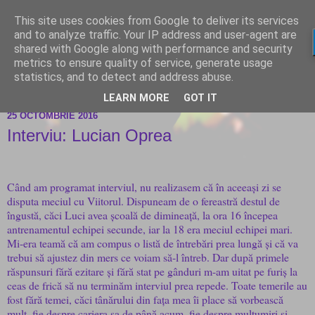
This site uses cookies from Google to deliver its services
and to analyze traffic. Your IP address and user-agent are
shared with Google along with performance and security
metrics to ensure quality of service, generate usage
statistics, and to detect and address abuse.
LEARN MORE
GOT IT
25 OCTOMBRIE 2016
Interviu: Lucian Oprea
Când am programat interviul, nu realizasem că în aceeași zi se
disputa meciul cu Viitorul. Dispuneam de o fereastră destul de
îngustă, căci Luci avea școală de dimineață, la ora 16 începea
antrenamentul echipei secunde, iar la 18 era meciul echipei mari.
Mi-era teamă că am compus o listă de întrebări prea lungă și că va
trebui să ajustez din mers ce voiam să-l întreb. Dar după primele
răspunsuri fără ezitare și fără stat pe gânduri m-am uitat pe furiș la
ceas de frică să nu terminăm interviul prea repede. Toate temerile au
fost fără temei, căci tânărului din fața mea îi place să vorbească
mult, fie despre cariera sa de până acum, fie despre mulțumiri și