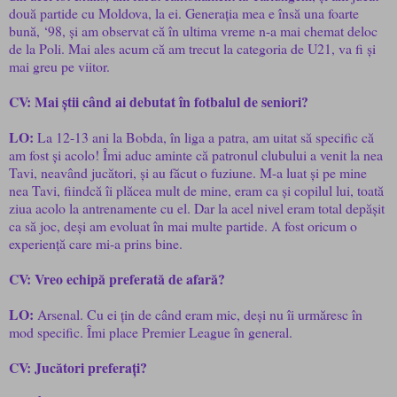
două partide cu Moldova, la ei. Generația mea e însă una foarte
bună, ‘98, și am observat că în ultima vreme n-a mai chemat deloc
de la Poli. Mai ales acum că am trecut la categoria de U21, va fi și
mai greu pe viitor.
CV: Mai știi când ai debutat în fotbalul de seniori?
LO:
La 12-13 ani la Bobda, în liga a patra, am uitat să specific că
am fost și acolo! Îmi aduc aminte că patronul clubului a venit la nea
Tavi, neavând jucători, și au făcut o fuziune. M-a luat și pe mine
nea Tavi, fiindcă îi plăcea mult de mine, eram ca și copilul lui, toată
ziua acolo la antrenamente cu el. Dar la acel nivel eram total depășit
ca să joc, deși am evoluat în mai multe partide. A fost oricum o
experiență care mi-a prins bine.
CV: Vreo echipă preferată de afară?
LO:
Arsenal. Cu ei țin de când eram mic, deși nu îi urmăresc în
mod specific. Îmi place Premier League în general.
CV: Jucători preferați?