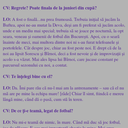
CV: Regrete? Poate finala de la juniori din cupă?
LO:
A fost o finală...nu prea frumoasă. Trebuia inițial să jucăm la
Buftea, apoi ne-au mutat la Deva, deși am fi preferat să jucăm acolo,
unde e un mediu mai special; trebuia să se joace pe nocturnă, la opt
seara, veneau și oamenii de fotbal din București. Apoi, cu o seară
înainte de meci, mai multora dintre noi ni s-au furat telefoanele și
portofelele. Cât despre joc, chiar au fost peste noi. E drept că de la
noi au lipsit Sorescu și Bîrnoi, deci a fost nevoie și de improvizații și
acolo s-a văzut. Mai ales lipsa lui Bîrnoi, care jucase constant pe
parcursul sezonului cu noi, a contat.
CV: Te înțelegi bine cu el?
LO:
Da. Îmi pare rău că nu-l mai am la antrenamente – sau că el nu
mă are pe mine la echipa mare! [râde] Chiar îl simt, fiindcă e mereu
lângă mine, când dă o pasă, cum stă în teren.
CV: De ce ți-e teamă, legat de fotbal?
LO:
Nu mi-e teamă de nimic, în mare. Când mă duc să joc fotbal,
joc de plăcere. E cea mai importantă chestie la mine. Mai erau