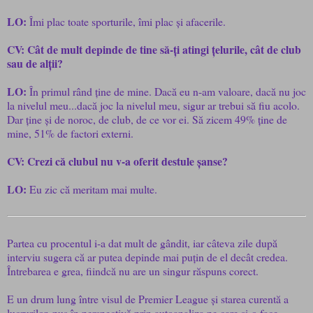
LO:
Îmi plac toate sporturile, îmi plac și afacerile.
CV: Cât de mult depinde de tine să-ți atingi țelurile, cât de club
sau de alții?
LO:
În primul rând ține de mine. Dacă eu n-am valoare, dacă nu joc
la nivelul meu...dacă joc la nivelul meu, sigur ar trebui să fiu acolo.
Dar ține și de noroc, de club, de ce vor ei. Să zicem 49% ține de
mine, 51% de factori externi.
CV: Crezi că clubul nu v-a oferit destule șanse?
LO:
Eu zic că meritam mai multe.
Partea cu procentul i-a dat mult de gândit, iar câteva zile după
interviu sugera că ar putea depinde mai puțin de el decât credea.
Întrebarea e grea, fiindcă nu are un singur răspuns corect.
E un drum lung între visul de Premier League și starea curentă a
lucrurilor, pus în perspectivă prin autoanaliza pe care și-o face