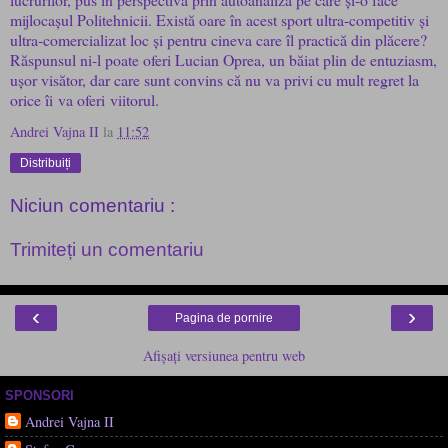
mijlocașul Politehnicii. Există oare în acest sport ultra-competitiv și
ultra-comercializat loc și pentru cineva care îl practică din plăcere?
Răspunsul ni-l poate oferi Lucian Oprea, un băiat plin de entuziasm,
ușor visător, dar care sunt convins că nu va privi cu mult regret la
orice îi va oferi viitorul.
Andrei Vajna II
la
11:52
Distribuiți
Niciun comentariu :
Trimiteți un comentariu
‹
›
Pagina de pornire
Afișați versiunea pentru web
SPONSORI
Andrei Vajna II