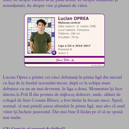
nemulțumiri, fie despre vise și planuri de viitor.
Lucian Oprea e printre cei cinci debutanți în prima ligă din meciul
cu Iași de la finalul sezonului trecut, după ce la echipa mare
debutase cu un an mai devreme, în liga a doua. Momentan își face
datoria la Poli II din postura de mijlocaș defensiv, unde, alături de
colegul de linie Cosmin Bîrnoi, a fost titular în fiecare meci. Speră,
normal, să mai prindă șansa afirmării în prima ligă, mai ales că anul
viitor își încheie junioratul. Dar mai bine îl lăsăm pe el să ne spună
mai multe.
CV: Cum te-ai apucat de fotbal?