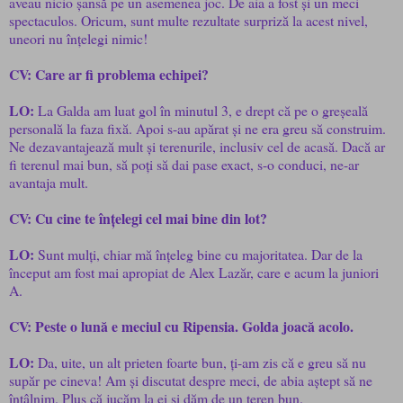
aveau nicio șansă pe un asemenea joc. De aia a fost și un meci
spectaculos. Oricum, sunt multe rezultate surpriză la acest nivel,
uneori nu înțelegi nimic!
CV: Care ar fi problema echipei?
LO:
La Galda am luat gol în minutul 3, e drept că pe o greșeală
personală la faza fixă. Apoi s-au apărat și ne era greu să construim.
Ne dezavantajează mult și terenurile, inclusiv cel de acasă. Dacă ar
fi terenul mai bun, să poți să dai pase exact, s-o conduci, ne-ar
avantaja mult.
CV: Cu cine te înțelegi cel mai bine din lot?
LO:
Sunt mulți, chiar mă înțeleg bine cu majoritatea. Dar de la
început am fost mai apropiat de Alex Lazăr, care e acum la juniori
A.
CV: Peste o lună e meciul cu Ripensia. Golda joacă acolo.
LO:
Da, uite, un alt prieten foarte bun, ți-am zis că e greu să nu
supăr pe cineva! Am și discutat despre meci, de abia aștept să ne
întâlnim. Plus că jucăm la ei și dăm de un teren bun.