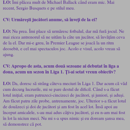
LO:
Îmi plăcea mult de Michael Ballack când eram mic. Mai
recent, Sergio Busquets e pe stilul meu.
CV: Urmărești jucători anume, să înveți de la ei?
LO:
Nu prea. Îmi place să urmăresc fotbalul, dar mă fură jocul. Ne
mai zicea antrenorul să ne uităm la câte un jucător, să învățăm ceva
de la el. Dar mi-e greu, în Premier League se joacă la un ritm
deosebit, e cel mai spectaculos joc. Acolo e visul, acolo vreau să
ajung.
CV: Apropo de asta, acum două sezoane ai debutat în liga a
doua, acum un sezon în Liga 1. Ți-ai setat vreun obiectiv?
LO:
Da, doresc să strâng câteva meciuri în Liga 1. Dar acum că văd
cum decurg lucrurile, mi se pare destul de dificil. Când s-a făcut
lotul inițial, eram patruzeci-cincizeci de jucători, și juniori, și aduși.
Am făcut patru zile probe, antrenamente, joc. Ulterior s-a făcut lotul
de douăzeci și doi de jucători și am fost în acel lot. Însă apoi au
început amicalele, s-au mai adus câțiva jucători, și eu n-am mai fost
în lot la niciun meci. Nu mi s-a spus nimic și eu doream șansa mea,
să demonstrez că pot.