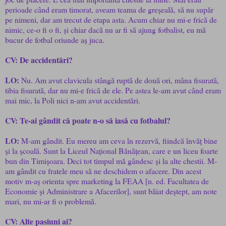
perioade când eram timorat, aveam teama de greșeală, să nu supăr
pe nimeni, dar am trecut de etapa asta. Acum chiar nu mi-e frică de
nimic, ce-o fi o fi, și chiar dacă nu ar fi să ajung fotbalist, eu mă
bucur de fotbal oriunde aș juca.
CV: De accidentări?
LO:
Nu. Am avut clavicula stângă ruptă de două ori, mâna fisurată,
tibia fisurată, dar nu mi-e frică de ele. Pe astea le-am avut când eram
mai mic, la Poli nici n-am avut accidentări.
CV: Te-ai gândit că poate n-o să iasă cu fotbalul?
LO:
M-am gândit. Eu mereu am ceva în rezervă, fiindcă învăț bine
și la școală. Sunt la Liceul Național Bănățean, care e un liceu foarte
bun din Timișoara. Deci tot timpul mă gândesc și la alte chestii. M-
am gândit cu fratele meu să ne deschidem o afacere. Din acest
motiv m-aș orienta spre marketing la FEAA [n. ed. Facultatea de
Economie și Administrare a Afacerilor], sunt băiat deștept, am note
mari, nu mi-ar fi o problemă.
CV: Alte pasiuni ai?