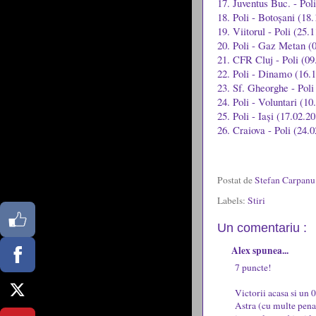
17. Juventus Buc. - Pol
18. Poli - Botoșani (18
19. Viitorul - Poli (25.
20. Poli - Gaz Metan (
21. CFR Cluj - Poli (09
22. Poli - Dinamo (16.
23. Sf. Gheorghe - Poli
24. Poli - Voluntari (10
25. Poli - Iași (17.02.2
26. Craiova - Poli (24.
Postat de
Stefan Carpan
Labels:
Stiri
Un comentariu :
Alex spunea...
7 puncte!
Victorii acasa si un 
Astra (cu multe penal