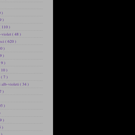
 )
9 )
( 110 )
b-violet
( 48 )
eci
( 620 )
20 )
9 )
 9 )
 10 )
u
( 7 )
i alb-violeti
( 34 )
7 )
03 )
)
9 )
5 )
 )