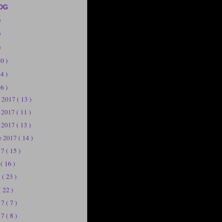
OG
)
)
)
20 )
14 )
56 )
e 2017
( 13 )
e 2017
( 11 )
e 2017
( 13 )
e 2017
( 14 )
17
( 15 )
7
( 16 )
7
( 23 )
( 22 )
017
( 7 )
17
( 8 )