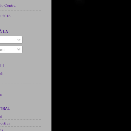
rio Contra
i 2016
Ă LA
rii
LI
oli
na
OTBAL
nt
ortiva
ds