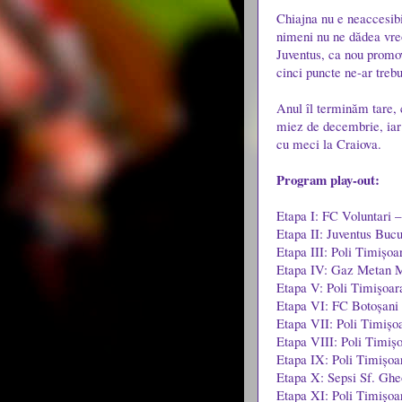
Chiajna nu e neaccesib
nimeni nu ne dădea vreo 
Juventus, ca nou promo
cinci puncte ne-ar treb
Anul îl terminăm tare,
miez de decembrie, iar 
cu meci la Craiova.
Program play-out:
Etapa I: FC Voluntari –
Etapa II: Juventus Bucu
Etapa III: Poli Timișoa
Etapa IV: Gaz Metan Me
Etapa V: Poli Timişoar
Etapa VI: FC Botoșani -
Etapa VII: Poli Timișoa
Etapa VIII: Poli Timișo
Etapa IX: Poli Timișoa
Etapa X: Sepsi Sf. Ghe
Etapa XI: Poli Timișo