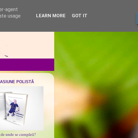
ser-agent
rate usage
LEARN MORE
GOT IT
PASIUNE POLISTĂ
i de unde se cumpără?