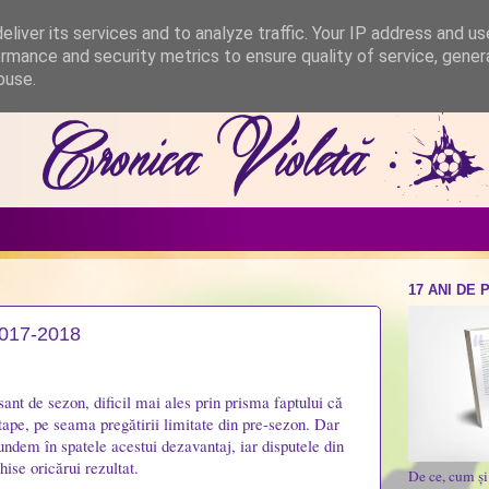
liver its services and to analyze traffic. Your IP address and u
rmance and security metrics to ensure quality of service, gene
buse.
17 ANI DE 
2017-2018
ant de sezon, dificil mai ales prin prisma faptului că
tape, pe seama pregătirii limitate din pre-sezon. Dar
ndem în spatele acestui dezavantaj, iar disputele din
hise oricărui rezultat.
De ce, cum ș