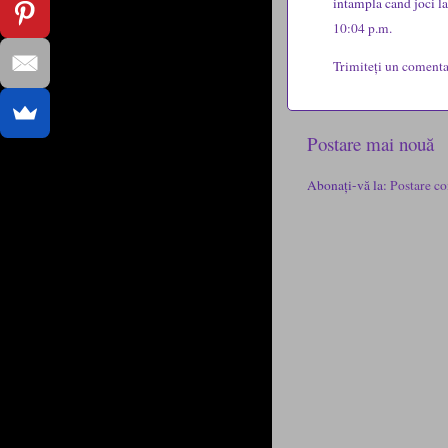
intampla cand joci la
10:04 p.m.
Trimiteți un comenta
Postare mai nouă
Abonați-vă la:
Postare co