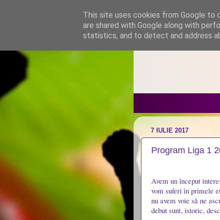
This site uses cookies from Google to de
are shared with Google along with perfo
statistics, and to detect and address a
7 IULIE 2017
Program Liga 1 
Avem un început interes
vom suferi în primele e
nu avem voie să ne ascu
debut sunt, istoric, desc