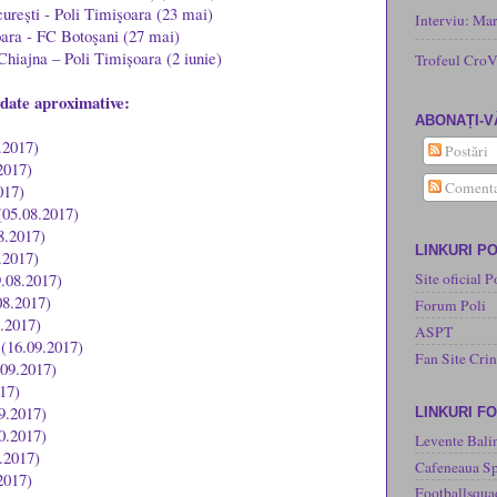
rești - Poli Timişoara (23 mai)
Interviu: Ma
oara - FC Botoşani (27 mai)
hiajna – Poli Timișoara (2 iunie)
Trofeul CroV
date aproximative:
ABONAȚI-V
.2017)
Postări
2017)
Comenta
017)
 (05.08.2017)
08.2017)
LINKURI PO
8.2017)
9.08.2017)
Site oficial P
08.2017)
Forum Poli
9.2017)
ASPT
 (16.09.2017)
Fan Site Cri
.09.2017)
017)
09.2017)
LINKURI F
10.2017)
Levente Bali
0.2017)
Cafeneaua Sp
2017)
Footballsqua