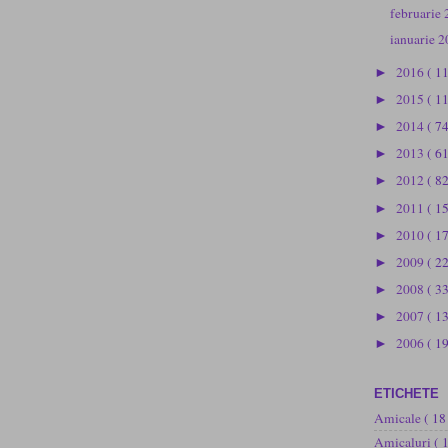
februarie
ianuarie 
2016
( 1
►
2015
( 1
►
2014
( 74
►
2013
( 61
►
2012
( 82
►
2011
( 1
►
2010
( 1
►
2009
( 2
►
2008
( 3
►
2007
( 1
►
2006
( 19
►
ETICHETE
Amicale
( 18
Amicaluri
( 