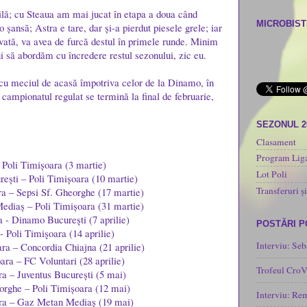
ilă; cu Steaua am mai jucat în etapa a doua când
MICROBISTI
șansă; Astra e tare, dar și-a pierdut piesele grele; iar
vată, va avea de furcă destul în primele runde. Minim
ui să abordăm cu încredere restul sezonului, zic eu.
 cu meciul de acasă împotriva celor de la Dinamo, în
campionatul regulat se termină la final de februarie,
SEZONUL 2
Clasament
Program Liga
 Poli Timișoara (3 martie)
Lot Poli
rești – Poli Timișoara (10 martie)
Transferuri și
ra – Sepsi Sf. Gheorghe (17 martie)
diaș – Poli Timișoara (31 martie)
a - Dinamo Bucureşti (7 aprilie)
POSTĂRI 
 Poli Timişoara (14 aprilie)
Interviu: Seb
ra – Concordia Chiajna (21 aprilie)
ara – FC Voluntari (28 aprilie)
Trofeul CroV
ra – Juventus București (5 mai)
orghe – Poli Timișoara (12 mai)
Interviu: Re
ara – Gaz Metan Mediaș (19 mai)