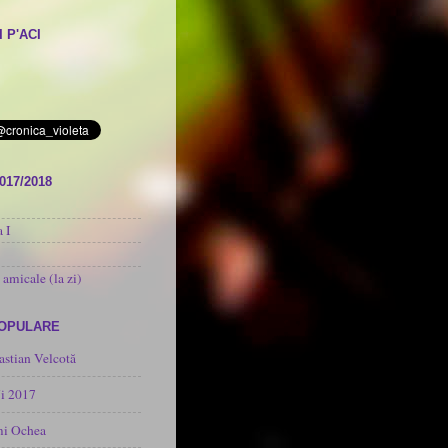
 P'ACI
017/2018
 I
 amicale (la zi)
POPULARE
astian Velcotă
i 2017
mi Ochea