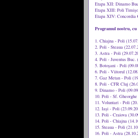
Etapa XII: Dinamo Bucu
Etapa XIII: Poli Timiș
Etapa XIV: Concordia C
Programul nostru, cu 
1. Chiajna - Poli (15.07
2. Poli - Steaua (22.07.
3. Astra - Poli (29.07.2
4. Poli - Juventus Buc.
5. Botoșani - Poli (09.
6. Poli - Viitorul (12.0
7. Gaz Metan - Poli (1
8. Poli - CFR Cluj (26.
9. Dinamo - Poli (09.0
10. Poli - Sf. Gheorghe
11. Voluntari - Poli (20
12. Iași - Poli (23.09.2
13. Poli - Craiova (30.
14. Poli - Chiajna (14.
15. Steaua - Poli (21.1
16. Poli - Astra (28.10.