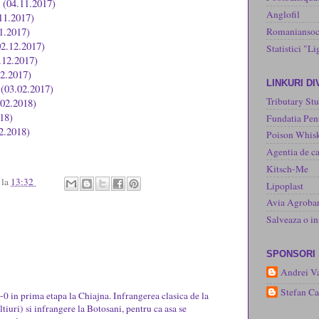
i (04.11.2017)
Anglofil
.11.2017)
11.2017)
Romaniansoc
02.12.2017)
Statistici "Li
.12.2017)
12.2017)
LINKURI D
 (03.02.2017)
Tributary Stu
.02.2018)
018)
Fundatia Pen
02.2018)
Poison Whisk
Agentia de ca
Kitsch-Me
u
la
13:32
Lipoplast
Avia Agroba
Salveaza o 
SPONSORI
Andrei Va
Stefan C
0-0 in prima etapa la Chiajna. Infrangerea clasica de la
tiuri) si infrangere la Botosani, pentru ca asa se