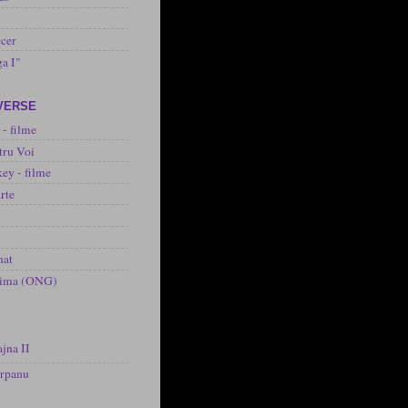
cer
ga I"
IVERSE
 - filme
tru Voi
ey - filme
rte
nat
inima (ONG)
jna II
arpanu