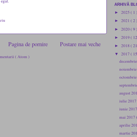
 egal.
ARHIVĂ BL
2025
( 1 
►
riu
2021
( 2 
►
2020
( 9 
►
2019
( 1
►
Pagina de pornire
Postare mai veche
2018
( 2
►
2017
( 1
▼
mentarii ( Atom )
decembri
noiembri
octombri
septembri
august 20
iulie 201
iunie 201
mai 2017
aprilie 2
martie 20