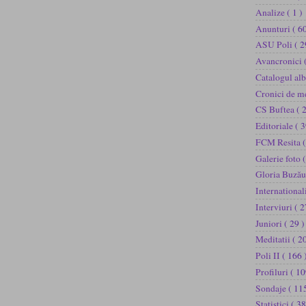
Analize
( 1 )
Anunturi
( 60
ASU Poli
( 2
Avancronici
Catalogul al
Cronici de m
CS Buftea
( 
Editoriale
( 3
FCM Resita
(
Galerie foto
(
Gloria Buză
International
Interviuri
( 2
Juniori
( 29 )
Meditatii
( 2
Poli II
( 166 
Profiluri
( 10
Sondaje
( 11
Statistici
( 38