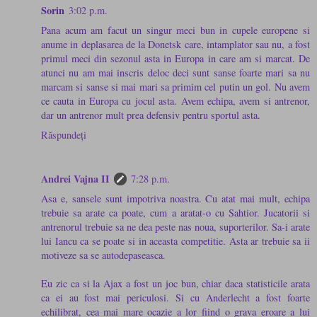
Sorin
3:02 p.m.
Pana acum am facut un singur meci bun in cupele europene si
anume in deplasarea de la Donetsk care, intamplator sau nu, a fost
primul meci din sezonul asta in Europa in care am si marcat. De
atunci nu am mai inscris deloc deci sunt sanse foarte mari sa nu
marcam si sanse si mai mari sa primim cel putin un gol. Nu avem
ce cauta in Europa cu jocul asta. Avem echipa, avem si antrenor,
dar un antrenor mult prea defensiv pentru sportul asta.
Răspundeți
Andrei Vajna II
7:28 p.m.
Asa e, sansele sunt impotriva noastra. Cu atat mai mult, echipa
trebuie sa arate ca poate, cum a aratat-o cu Sahtior. Jucatorii si
antrenorul trebuie sa ne dea peste nas noua, suporterilor. Sa-i arate
lui Iancu ca se poate si in aceasta competitie. Asta ar trebuie sa ii
motiveze sa se autodepaseasca.
Eu zic ca si la Ajax a fost un joc bun, chiar daca statisticile arata
ca ei au fost mai periculosi. Si cu Anderlecht a fost foarte
echilibrat, cea mai mare ocazie a lor fiind o grava eroare a lui