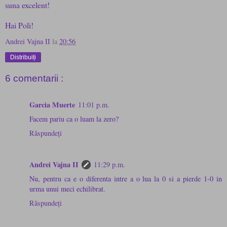
suna excelent!
Hai Poli!
Andrei Vajna II
la
20:56
Distribuiți
6 comentarii :
Garcia Muerte
11:01 p.m.
Facem pariu ca o luam la zero?
Răspundeți
Andrei Vajna II
11:29 p.m.
Nu, pentru ca e o diferenta intre a o lua la 0 si a pierde 1-0 in
urma unui meci echilibrat.
Răspundeți