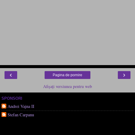
‹
›
Pagina de pornire
Afișați versiunea pentru web
SPONSORI
Andrei Vajna II
Stefan Carpanu