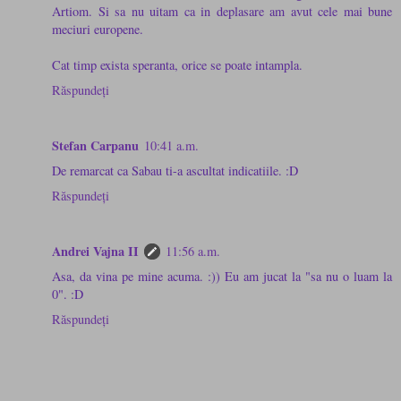
Artiom. Si sa nu uitam ca in deplasare am avut cele mai bune
meciuri europene.
Cat timp exista speranta, orice se poate intampla.
Răspundeți
Stefan Carpanu
10:41 a.m.
De remarcat ca Sabau ti-a ascultat indicatiile. :D
Răspundeți
Andrei Vajna II
11:56 a.m.
Asa, da vina pe mine acuma. :)) Eu am jucat la "sa nu o luam la
0". :D
Răspundeți