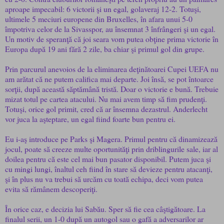
aproape impecabil: 6 victorii şi un egal, golaveraj 12-2. Totuşi,
ultimele 5 meciuri europene din Bruxelles, în afara unui 5-0
împotriva celor de la Sivasspor, au însemnat 3 înfrângeri şi un egal.
Un motiv de speranţă că joi seara vom putea obţine prima victorie în
Europa după 19 ani fără 2 zile, ba chiar şi primul gol din grupe.
Prin parcurul anevoios de la eliminarea deţinătoarei Cupei UEFA nu
am arătat că ne putem califica mai departe. Joi însă, se pot întoarce
sorţii, după această săptămână tristă. Doar o victorie e bună. Trebuie
mizat totul pe cartea atacului. Nu mai avem timp să fim prudenţi.
Totuşi, orice gol primit, cred că ar însemna dezastrul. Anderlecht
vor juca la aşteptare, un egal fiind foarte bun pentru ei.
Eu i-aş introduce pe Parks şi Magera. Primul pentru că dinamizează
jocul, poate să creeze multe oportunităţi prin driblingurile sale, iar al
doilea pentru că este cel mai bun pasator disponibil. Putem juca şi
cu mingi lungi, înaltul ceh fiind în stare să devieze pentru atacanţi,
şi în plus nu va trebui să urcăm cu toată echipa, deci vom putea
evita să rămânem descoperiţi.
În orice caz, e decizia lui Sabău. Sper să fie cea câştigătoare. La
finalul serii, un 1-0 după un autogol sau o gafă a adversarilor ar