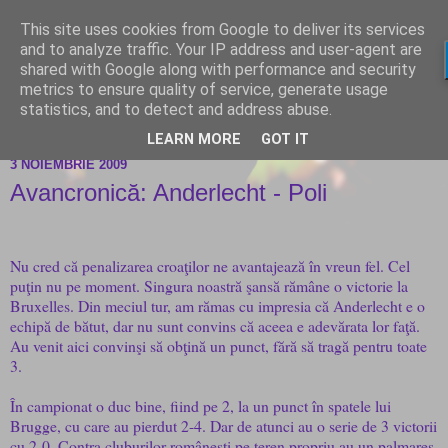
This site uses cookies from Google to deliver its services
and to analyze traffic. Your IP address and user-agent are
shared with Google along with performance and security
metrics to ensure quality of service, generate usage
statistics, and to detect and address abuse.
LEARN MORE
GOT IT
3 NOIEMBRIE 2009
Avancronică: Anderlecht - Poli
Nu cred că penalizarea croaţilor ne avantajează în vreun fel. Cel
puţin nu pe moment. Singura noastră şansă rămâne o victorie la
Bruxelles. Din meciul tur, am rămas cu impresia că Anderlecht e o
echipă de bătut, dar nu sunt convins că aceea e adevărata lor faţă.
Au venit aici convinşi să obţină un punct, fără să tragă pentru toate
3.
În campionat o duc bine, fiind pe 2, la un punct în spatele lui
Brugge, cu care au pierdut 2-4. Dar de atunci au o serie de 3 victorii
cu 2-0. Contra cluburilor româneşti pe teren propriu au un palmares