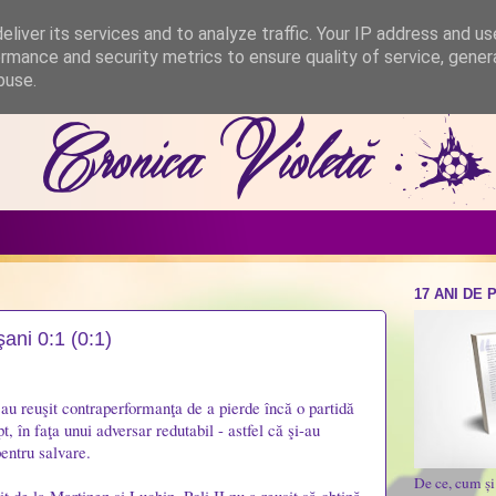
liver its services and to analyze traffic. Your IP address and u
rmance and security metrics to ensure quality of service, gene
buse.
17 ANI DE 
oşani 0:1 (0:1)
 au reuşit contraperformanţa de a pierde încă o partidă
t, în faţa unui adversar redutabil - astfel că şi-au
entru salvare.
De ce, cum ș