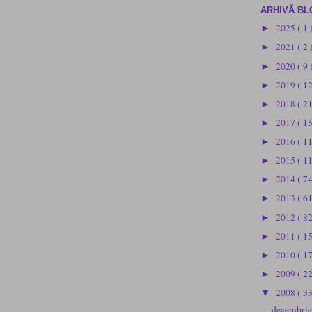
ARHIVĂ BL
2025
( 1 
►
2021
( 2 
►
2020
( 9 
►
2019
( 1
►
2018
( 2
►
2017
( 1
►
2016
( 1
►
2015
( 1
►
2014
( 74
►
2013
( 61
►
2012
( 82
►
2011
( 1
►
2010
( 1
►
2009
( 2
►
2008
( 3
▼
decembri