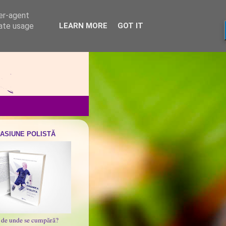
ser-agent
rate usage
LEARN MORE
GOT IT
PASIUNE POLISTĂ
i de unde se cumpără?