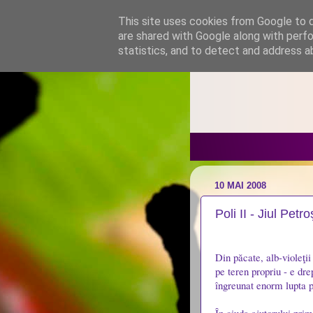
This site uses cookies from Google to de
are shared with Google along with perfo
statistics, and to detect and address a
10 MAI 2008
Poli II - Jiul Petr
Din păcate, alb-violeţii
pe teren propriu - e drep
îngreunat enorm lupta p