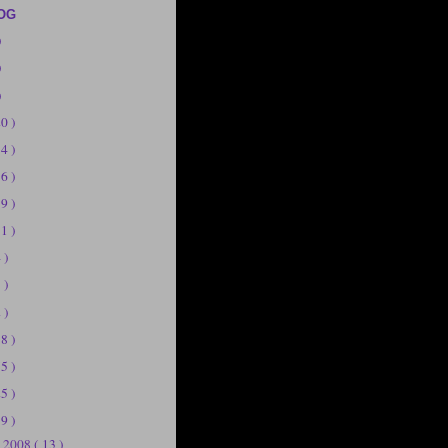
OG
)
)
)
20 )
14 )
56 )
19 )
11 )
 )
 )
 )
58 )
75 )
25 )
39 )
e 2008
( 13 )