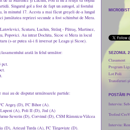
it de la Martinez şi Luchin, Poli II nu a reuşit să obţină
tidă. Singurul gol a fost de fapt un autogol, al fostului
MICROBISTI
ru, în minutul 17. Acesta a mai făcut greşeli de-a lungul
nici jumătatea reprizei secunde a fost schimbat de Mera.
atovlevici, Scutaru, Luchin, Străuţ - Pătraş, Martinez,
, Popovici. Au intrat Dochita, Sicoe si Mera in locul
taru (s-ar putea să-i fi inversat pe Leagu şi Sicoe).
clasamentului arată în felul următor:
SEZONUL 2
Clasament
 pct.
Program Liga
ct.
Lot Poli
t.
Transferuri și
e mai au de disputat următoarele partide:
POSTĂRI 
Interviu: Seb
C Argeş (D), FC Bihor (A).
Lupeni (A), Poli II (D), Jiul (A)
Trofeul CroV
urnu-Severin (D), Corvinul (D), CSM Râmnicu-Vâlcea
Interviu: Re
lia (D), Arieşul Turda (A), FC Târgovişte (D).