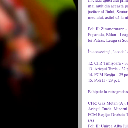
În ciuda ajutorului prim
mai mult din această par
jucător al Jiului, Scuta
meciului, astfel că la 
Poli II: Zimmermann - L
Poparadu, Bălan - Leagu
lui Patras, Leagu si Scu
În consecinţă, "coada" 
12. CFR Timişoara - 33
13. Arieşul Turda - 32 p
14. FCM Reşiţa - 29 pc
15. Poli II - 29 pct.
Echipele la retrogradar
CFR: Gaz Metan (A), F
Arieşul Turda: Minerul 
FCM Reşiţa: Drobeta T
(A)
Poli II: Unirea Alba Iu