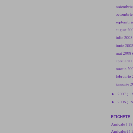
noiembri
octombri
septembri
august 20
iulie 200
iunie 200
mai 2008
aprilie 2
martie 20
februarie
ianuarie 
2007
( 1
►
2006
( 19
►
ETICHETE
Amicale
( 18
Amicaluri
( 