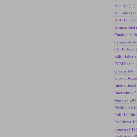
Analize
( 1 )
Anunturi
( 60
ASU Poli
( 2
Avancronici
Catalogul al
Cronici de m
CS Buftea
( 
Editoriale
( 3
FCM Resita
(
Galerie foto
(
Gloria Buză
International
Interviuri
( 2
Juniori
( 29 )
Meditatii
( 2
Poli II
( 166 
Profiluri
( 10
Sondaje
( 11
Statistici
( 38