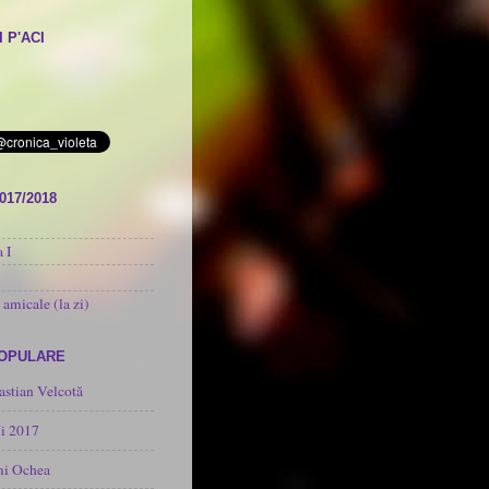
 P'ACI
017/2018
 I
 amicale (la zi)
POPULARE
astian Velcotă
i 2017
mi Ochea