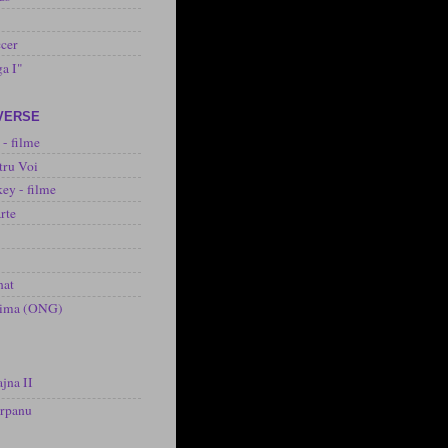
cer
ga I"
IVERSE
 - filme
tru Voi
ey - filme
rte
nat
inima (ONG)
jna II
arpanu