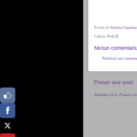
Postat de
Stefan Carpan
Labels:
Poli II
Niciun comentariu
Trimiteți un comenta
Postare mai nouă
Abonați-vă la:
Postare co