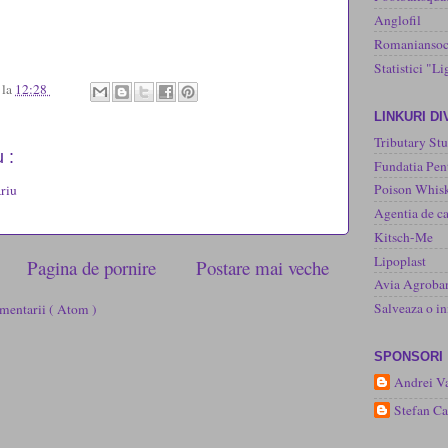
Anglofil
Romaniansoc
Statistici "Li
u
la
12:28
LINKURI D
Tributary Stu
 :
Fundatia Pen
Poison Whisk
riu
Agentia de ca
Kitsch-Me
Lipoplast
Pagina de pornire
Postare mai veche
Avia Agroba
Salveaza o 
mentarii ( Atom )
SPONSORI
Andrei Va
Stefan C