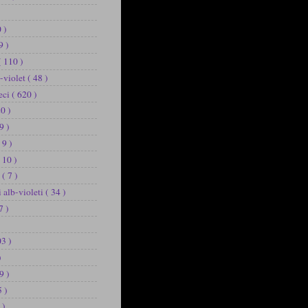
 )
9 )
( 110 )
b-violet
( 48 )
eci
( 620 )
20 )
9 )
 9 )
 10 )
u
( 7 )
i alb-violeti
( 34 )
7 )
03 )
)
9 )
5 )
 )