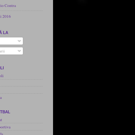
rio Contra
i 2016
Ă LA
rii
LI
oli
na
OTBAL
nt
ortiva
ds