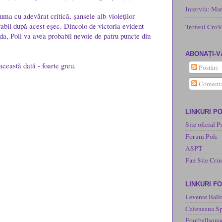
Interviu: Ma
uma cu adevărat critică, şansele alb-violeţilor
bil după acest eşec. Dincolo de victoria evident
Trofeul CroV
da, Poli va avea probabil nevoie de patru puncte din
ABONAȚI-V
această dată - foarte greu.
Postări
Comenta
LINKURI PO
Site oficial P
Forum Poli
ASPT
Fan Site Cri
LINKURI F
Levente Bali
Cafeneaua Sp
Footballsqua