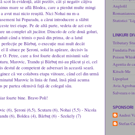
ă scot în evidență, atât pozitiv, cât și negativ câțiva
Anglofil
minus mare se află Blodea, care a pierdut multe mingi
nu a avut mai nicio reușită. Nici Nohai nu m-a
Romaniansoc
asemeni lui Poparadu, a cărui introducere a slăbit
Statistici "Li
aceste trei etape. Pe de altă parte, vedeta de azi este
are un complet alt jucător. Dincolo de cele două goluri,
LINKURI D
luit când a trimis o pasă din prima, de-a latul
Tributary Stu
la perfecție pe Bărbuț, o execuție mai mult decât
el îl situez pe Șeroni, solid în apărare, decisiv la
Fundatia Pen
 O. Petre, care a fost foarte dedicat misiunii sale
Poison Whisk
taru, Marovic, Trandu și Bărbuț mi-au plăcut și ei, cel
Agentia de ca
his destul de competent de adversari în această seară.
Kitsch-Me
inez că vor colabora etapa viitoare, când cel din urmă
Lipoplast
liminatul Marovic în linia de fund, însă până acuma
s pe partea ofensivă față de colegul său.
Avia Agroba
Salveaza o 
iar foarte bine. Bravo Poli!
SPONSORI
vic (6), Șeroni (6,5), Scutaru (6), Nohai (5,5) - Nicola
Andrei Va
randu (6), Boldea (4), Bărbuț (6) - Szekely (7)
Stefan C