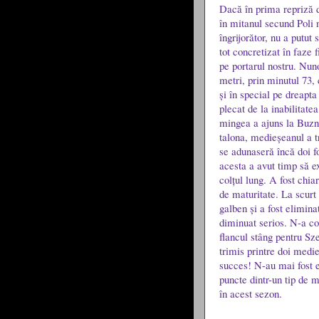
Dacă în prima repriză do
în mitanul secund Poli n
îngrijorător, nu a putut
tot concretizat în faze 
pe portarul nostru. Nuno
metri, prin minutul 73, 
și în special pe dreapt
plecat de la inabilitate
mingea a ajuns la Buzne
talona, medieșeanul a tr
se adunaseră încă doi fo
acesta a avut timp să e
colțul lung. A fost chia
de maturitate. La scurt
galben și a fost elimina
diminuat serios. N-a co
flancul stâng pentru Sze
trimis printre doi medie
succes! N-au mai fost em
puncte dintr-un tip de
în acest sezon.