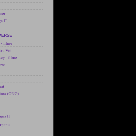
cer
ga I"
IVERSE
 - filme
tru Voi
ey - filme
rte
nat
inima (ONG)
jna II
arpanu