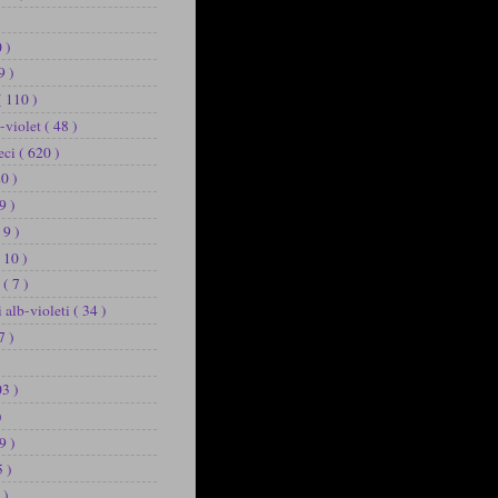
 )
9 )
( 110 )
b-violet
( 48 )
eci
( 620 )
20 )
9 )
 9 )
 10 )
u
( 7 )
i alb-violeti
( 34 )
7 )
03 )
)
9 )
5 )
 )