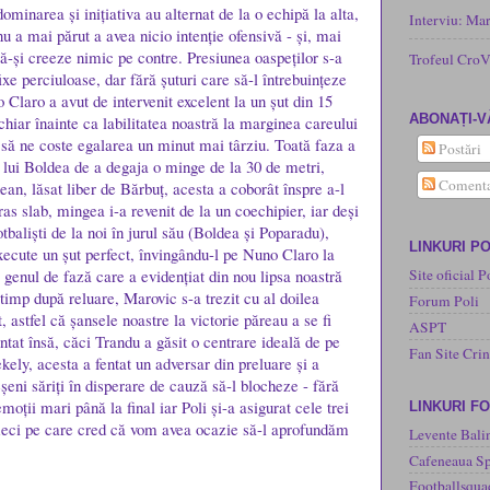
minarea și inițiativa au alternat de la o echipă la alta,
Interviu: Ma
u a mai părut a avea nicio intenție ofensivă - și, mai
 să-și creeze nimic pe contre. Presiunea oaspeților s-a
Trofeul CroV
fixe perciuloase, dar fără șuturi care să-l întrebuințeze
 Claro a avut de intervenit excelent la un șut din 15
ABONAȚI-V
chiar înainte ca labilitatea noastră la marginea careului
a să ne coste egalarea un minut mai târziu. Toată faza a
Postări
a lui Boldea de a degaja o minge de la 30 de metri,
Comenta
an, lăsat liber de Bărbuț, acesta a coborât înspre a-l
as slab, mingea i-a revenit de la un coechipier, iar deși
tbaliști de la noi în jurul său (Boldea și Poparadu),
LINKURI PO
xecute un șut perfect, învingându-l pe Nuno Claro la
r genul de fază care a evidențiat din nou lipsa noastră
Site oficial P
 timp după reluare, Marovic s-a trezit cu al doilea
Forum Poli
t, astfel că șansele noastre la victorie păreau a se fi
ASPT
ntat însă, căci Trandu a găsit o centrare ideală de pe
Fan Site Cri
kely, acesta a fentat un adversar din preluare și a
șeni săriți în disperare de cauză să-l blocheze - fără
oții mari până la final iar Poli și-a asigurat cele trei
LINKURI F
 meci pe care cred că vom avea ocazie să-l aprofundăm
Levente Bali
Cafeneaua Sp
Footballsqua