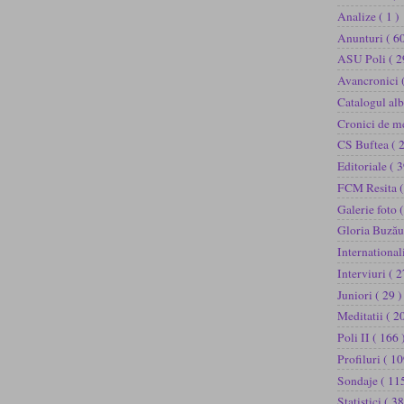
Analize
( 1 )
Anunturi
( 60
ASU Poli
( 2
Avancronici
Catalogul al
Cronici de m
CS Buftea
( 
Editoriale
( 3
FCM Resita
(
Galerie foto
(
Gloria Buză
International
Interviuri
( 2
Juniori
( 29 )
Meditatii
( 2
Poli II
( 166 
Profiluri
( 10
Sondaje
( 11
Statistici
( 38