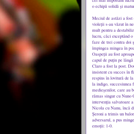
cel mai important lucru
o echipă solidă și matu
Meciul de astăzi a fost 
violeții s-au văzut în n
mult pentru a destabili
lucru, căci exceptând o 
faze de trei contra doi 
împingea mingea în poart
Oaspeții au fost aproape
capul de puțin pe lângă
Claro a fost la post. D
insistent cu succes în fl
respins în lovitură de l
la indigo, succesiunea 
medieșenilor, care au b
rămas singur cu Nuno Cl
intervenția salvatoare a
Nicola cu Nanu, încă di
Șeroni a trimis un balon
adversarul, a pus mingea
emoții: 1-0.