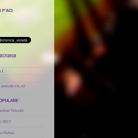
 P'ACI
017/2018
 I
 amicale (la zi)
POPULARE
astian Velcotă
i 2017
mi Ochea