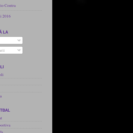
rio Contra
i 2016
Ă LA
rii
LI
oli
na
OTBAL
nt
ortiva
ds