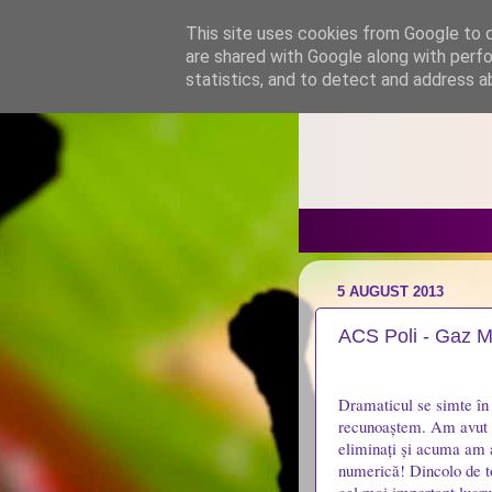
This site uses cookies from Google to de
are shared with Google along with perfo
statistics, and to detect and address a
5 AUGUST 2013
ACS Poli - Gaz M
Dramaticul se simte în l
recunoaștem. Am avut pa
eliminați și acuma am a
numerică! Dincolo de t