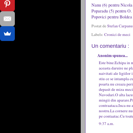
Nanu (6) pentru Nicola
Poparadu (5) pentru O.
Popovici pentru Boldea
Postat de
Stefan Carpan
Labels:
Cronici de meci
Un comentariu :
Anonim spunea...
Este bine.Echipa in 
aceasta daruire ne pl
naivitati ale ligiilo
stiu ce se intampla c
poarta nu creaza peri
depasit de miza meciu
Navodari.O alta lacun
mingii din aparare.P
contraataca.Inca nu 
nostru.La cornere nu 
pe contaatac.Cu toate
9:37 a.m.