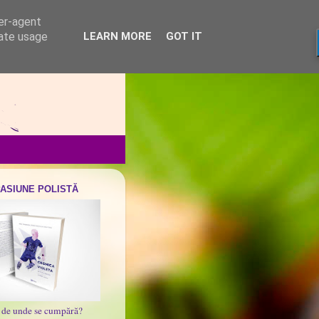
ser-agent
rate usage
LEARN MORE
GOT IT
PASIUNE POLISTĂ
i de unde se cumpără?