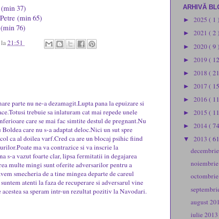
 (min 37)
ARHIVĂ BL
 Petre (min 65)
2025
( 1 
►
 (min 76)
2021
( 2 
►
u
la
21:51
2020
( 9 
►
2019
( 1
►
2018
( 2
►
2017
( 1
►
2016
( 1
►
mare parte nu ne-a dezamagit.Lupta pana la epuizare si
ace.Totusi trebuie sa inlaturam cat mai repede unele
2015
( 1
►
r inferioare care se mai fac simtite destul de pregnant.Nu
2014
( 74
►
u Boldea care nu s-a adaptat deloc.Nici un sut spre
col ca al doilea varf.Cred ca are un blocaj psihic fiind
2013
( 61
▼
rilor.Poate ma va contrazice si va inscrie la
decembri
a s-a vazut foarte clar, lipsa fermitatii in degajarea
noiembri
rea multe mingi sunt oferite adversarilor pentru a
avem smecheria de a tine mingea departe de careul
octombri
suntem atenti la faza de recuperare si adversarul vine
septembri
 acestea sa speram intr-un rezultat pozitiv la Navodari.
august 20
iulie 201