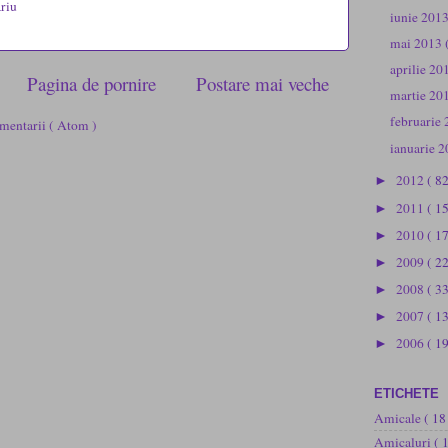
riu
iunie 201
mai 2013
aprilie 2
Pagina de pornire
Postare mai veche
martie 20
februarie
mentarii ( Atom )
ianuarie 
2012
( 82
►
2011
( 1
►
2010
( 1
►
2009
( 2
►
2008
( 3
►
2007
( 1
►
2006
( 19
►
ETICHETE
Amicale
( 18
Amicaluri
( 