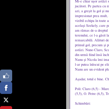
Mi-e chiar ușor astăzi s
jucători. Pe partea cu 
azi, a greșit la gol și 
impresionat prea mult, 
vizibil echipa în toate 
același Szekely, care p
am rămas de-a dreptul u
terenului, ce l-a găsit 
remarcabilă. Alături de 
primul gol, precum și pe
astăzi. Nuno Claro, Scu
din urmă fiind însă înc
Nanu și Nicola îmi imag
l-ar putea înlocui pe e
Nanu are un evident plu
Așadar, totul e bine. Ch
Poli: Claro (6,5) - Maro
(5,5), O. Petre (6,5), T
Schimbări: