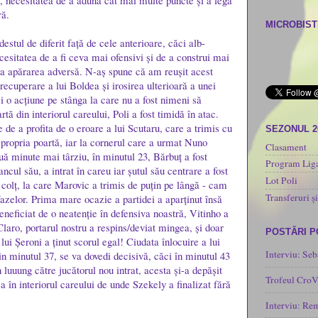
, necesitatea de a aduna cât mai multe puncte și a lega
ră.
MICROBISTI
destul de diferit față de cele anterioare, căci alb-
ecesitatea de a fi ceva mai ofensivi și de a construi mai
za apărarea adversă. N-aș spune că am reușit acest
recuperare a lui Boldea și irosirea ulterioară a unei
și o acțiune pe stânga la care nu a fost nimeni să
ă din interiorul careului, Poli a fost timidă în atac.
 de a profita de o eroare a lui Scutaru, care a trimis cu
SEZONUL 2
 propria poartă, iar la cornerul care a urmat Nuno
Clasament
ouă minute mai târziu, în minutul 23, Bărbuț a fost
Program Liga
ancul său, a intrat în careu iar șutul său centrare a fost
Lot Poli
a colț, la care Marovic a trimis de puțin pe lângă - cam
Transferuri și
fazelor. Prima mare ocazie a partidei a aparținut însă
eneficiat de o neatenție în defensiva noastră, Vitinho a
aro, portarul nostru a respins/deviat mingea, și doar
POSTĂRI 
 lui Șeroni a ținut scorul egal! Ciudata înlocuire a lui
Interviu: Seb
n minutul 37, se va dovedi decisivă, căci în minutul 43
 luuung către jucătorul nou intrat, acesta și-a depășit
Trofeul CroV
 în interiorul careului de unde Szekely a finalizat fără
Interviu: Re