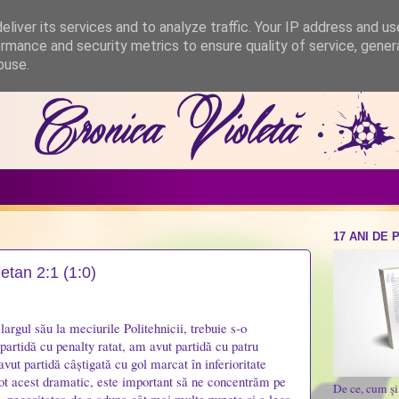
liver its services and to analyze traffic. Your IP address and u
rmance and security metrics to ensure quality of service, gene
buse.
17 ANI DE 
etan 2:1 (1:0)
argul său la meciurile Politehnicii, trebuie s-o
rtidă cu penalty ratat, am avut partidă cu patru
vut partidă câștigată cu gol marcat în inferioritate
ot acest dramatic, este important să ne concentrăm pe
De ce, cum ș