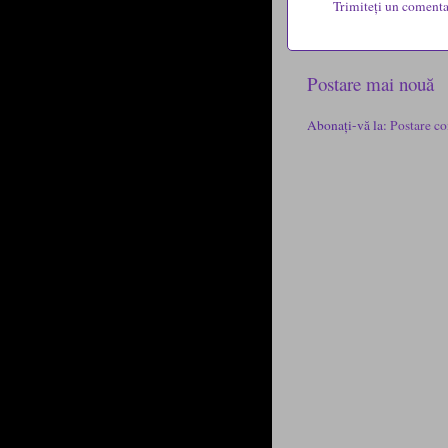
Trimiteți un comenta
Postare mai nouă
Abonați-vă la:
Postare co