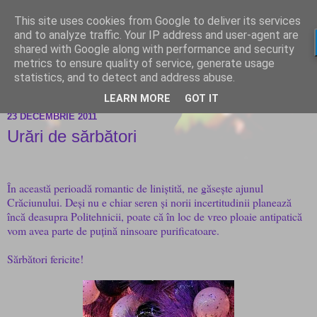
This site uses cookies from Google to deliver its services
and to analyze traffic. Your IP address and user-agent are
shared with Google along with performance and security
metrics to ensure quality of service, generate usage
statistics, and to detect and address abuse.
LEARN MORE
GOT IT
23 DECEMBRIE 2011
Urări de sărbători
În această perioadă romantic de liniștită, ne găsește ajunul
Crăciunului. Deși nu e chiar seren și norii incertitudinii planează
încă deasupra Politehnicii, poate că în loc de vreo ploaie antipatică
vom avea parte de puțină ninsoare purificatoare.
Sărbători fericite!