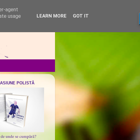
ser-agent
rate usage
LEARN MORE
GOT IT
PASIUNE POLISTĂ
i de unde se cumpără?