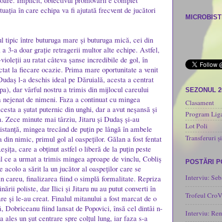
ioare. Implicit, obiectivul promovării e complet
ituația în care echipa va fi ajutată frecvent de jucători
MICROBISTI
l tipic între buturuga mare și buturuga mică, cei din
a 3-a doar grație retragerii multor alte echipe. Astfel,
-violeții au ratat câteva șanse incredibile de gol, în
ctat la fiecare ocazie. Prima mare oportunitate a venit
Dudaș l-a deschis ideal pe Dăruială, acesta a centrat
a), dar vârful nostru a trimis din mijlocul careului
SEZONUL 2
era nejenat de nimeni. Faza a continuat cu mingea
Clasament
cesta a șutat puternic din unghi, dar a avut neșansă și
Program Liga
ra. Zece minute mai târziu, Jitaru și Dudaș și-au
Lot Poli
 distanță, mingea trecând de puțin pe lângă în ambele
Transferuri și
a din nimic, primul gol al oaspeților. Gălan a fost fentat
eșița, care a obținut astfel o liberă de la puțin peste
l ce a urmat a trimis mingea aproape de vinclu, Cobliș
POSTĂRI 
e acolo a sărit la un jucător al oaspeților care se
Interviu: Seb
in careu, finalizarea fiind o simplă formalitate. Repriza
ării poliste, dar Ilici și Jitaru nu au putut converti în
Trofeul CroV
re și le-au creat. Finalul mitanului a fost marcat de o
ă, Dobriceanu fiind lansat de Popovici, însă cel dintâi n-
Interviu: Re
 a ales un șut centrare spre colțul lung, iar faza s-a