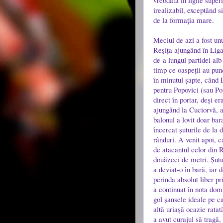
vreodată în ligile super
irealizabil, exceptând s
de la formația mare.
Meciul de azi a fost unu
Reșița ajungând în Liga 
de-a lungul partidei alb
timp ce oaspeții au pun
în minutul șapte, când 
pentru Popovici (sau Pop
direct în portar, deși 
ajungând la Cuciorvă, a
balonul a lovit doar ba
încercat șuturile de la
rânduri. A venit apoi, c
de atacantul celor din R
douăzeci de metri. Șutu
a deviat-o în bară, iar d
perinda absolut liber pr
a continuat în nota domin
gol șansele ideale pe ca
altă uriașă ocazie ratat
a avut curajul să tragă,