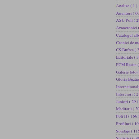
Analize
( 1 )
Anunturi
( 60
ASU Poli
( 2
Avancronici
Catalogul al
Cronici de m
CS Buftea
( 
Editoriale
( 3
FCM Resita
(
Galerie foto
(
Gloria Buză
International
Interviuri
( 2
Juniori
( 29 )
Meditatii
( 2
Poli II
( 166 
Profiluri
( 10
Sondaje
( 11
Statistici
( 38