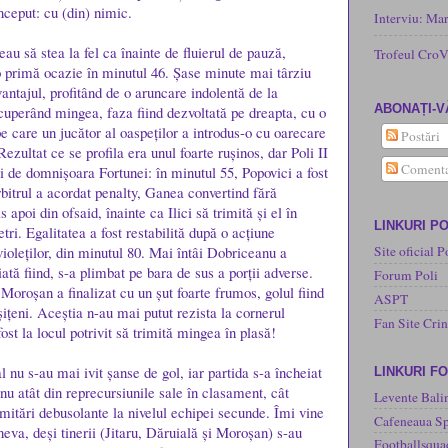
nceput: cu (din) nimic.
Interviu: Ma
eau să stea la fel ca înainte de fluierul de pauză,
Trofeul CroV
o primă ocazie în minutul 46. Șase minute mai târziu
vantajul, profitând de o aruncare indolentă de la
ABONAȚI-V
ecuperând mingea, faza fiind dezvoltată pe dreapta, cu o
 pe care un jucător al oaspeților a introdus-o cu oarecare
Postări
ezultat ce se profila era unul foarte rușinos, dar Poli II
Comenta
tați de domnișoara Fortunei: în minutul 55, Popovici a fost
rbitrul a acordat penalty, Ganea convertind fără
 apoi din ofsaid, înainte ca Ilici să trimită și el în
LINKURI PO
tri. Egalitatea a fost restabilită după o acțiune
violeților, din minutul 80. Mai întâi Dobriceanu a
Site oficial P
ată fiind, s-a plimbat pe bara de sus a porții adverse.
Forum Poli
Moroșan a finalizat cu un șut foarte frumos, golul fiind
ASPT
șițeni. Aceștia n-au mai putut rezista la cornerul
Fan Site Cri
st la locul potrivit să trimită mingea în plasă!
l nu s-au mai ivit șanse de gol, iar partida s-a încheiat
LINKURI F
nu atât din reprecursiunile sale în clasament, cât
Levente Bali
imitări debusolante la nivelul echipei secunde. Îmi vine
Cafeneaua Sp
eva, deși tinerii (Jitaru, Dăruială și Moroșan) s-au
Footballsqua