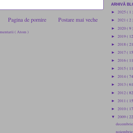
ARHIVĂ BL
2025
( 1 
►
Pagina de pornire
Postare mai veche
2021
( 2 
►
2020
( 9 
►
mentarii ( Atom )
2019
( 1
►
2018
( 2
►
2017
( 1
►
2016
( 1
►
2015
( 1
►
2014
( 74
►
2013
( 61
►
2012
( 82
►
2011
( 1
►
2010
( 1
►
2009
( 2
▼
decembri
noiembri