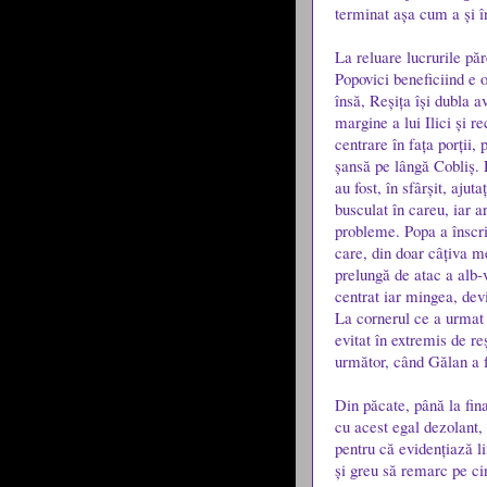
terminat așa cum a și î
La reluare lucrurile păr
Popovici beneficiind e 
însă, Reșița își dubla a
margine a lui Ilici și r
centrare în fața porții,
șansă pe lângă Cobliș. R
au fost, în sfârșit, aju
busculat în careu, iar a
probleme. Popa a înscris
care, din doar câțiva me
prelungă de atac a alb-
centrat iar mingea, devi
La cornerul ce a urmat 
evitat în extremis de re
următor, când Gălan a fo
Din păcate, până la fina
cu acest egal dezolant, 
pentru că evidențiază l
și greu să remarc pe cin