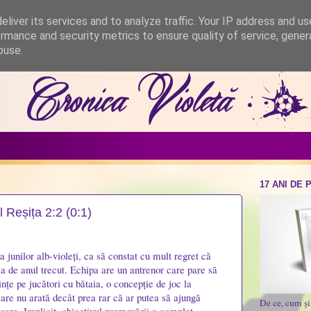
liver its services and to analyze traffic. Your IP address and u
rmance and security metrics to ensure quality of service, gene
buse.
17 ANI DE 
l Reșița 2:2 (0:1)
a junilor alb-violeți, ca să constat cu mult regret că
ea de anul trecut. Echipa are un antrenor care pare să
nțe pe jucători cu bătaia, o concepție de joc la
 care nu arată decât prea rar că ar putea să ajungă
De ce, cum ș