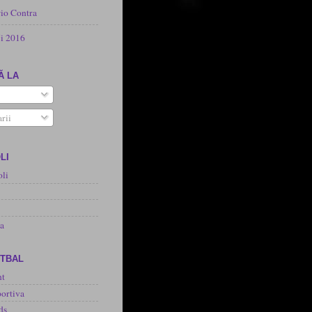
rio Contra
i 2016
Ă LA
rii
LI
oli
na
OTBAL
nt
ortiva
ds