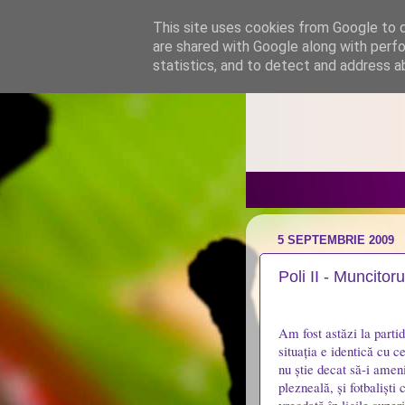
This site uses cookies from Google to de
are shared with Google along with perfo
statistics, and to detect and address a
5 SEPTEMBRIE 2009
Poli II - Muncitoru
Am fost astăzi la partid
situația e identică cu c
nu știe decat să-i ameni
plezneală, și fotbaliști