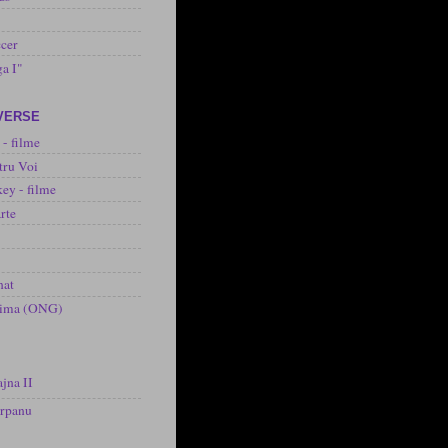
cer
ga I"
IVERSE
 - filme
tru Voi
ey - filme
rte
nat
inima (ONG)
jna II
arpanu