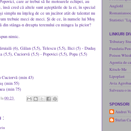
Popovici, care ar trebui să fie motoarele echipei, au
Anglofil
, însă cred că altele sunt așteptările de la ei, în special
și simplu nu înțeleg de ce un jucător atât de talentat nu
Romaniansoc
cum trebuie meci de meci. Și de ce, în numele lui Moș
Statistici "Li
gă din stânga-n dreapta terenului cu mingea la picior?
LINKURI D
spun nimic.
Tributary Stu
Dăruială (6), Gălan (5,5), Telescu (5,5), Ilici (5) - Dudaș
Fundatia Pen
ea (5,5), Cuciorvă (5,5) - Popovici (5,5), Popa (5,5)
Poison Whisk
Agentia de ca
Kitsch-Me
Lipoplast
u Cuciorvă (min 43)
aș (min 55)
Avia Agroba
nea (min 75)
Salveaza o 
u
la
00:23
SPONSORI
Andrei Va
 :
Stefan C
riu