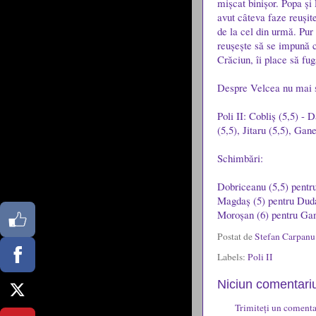
mișcat binișor. Popa și 
avut câteva faze reușite
de la cel din urmă. Pur 
reușește să se impună 
Crăciun, îi place să fu
Despre Velcea nu mai 
Poli II: Cobliș (5,5) - 
(5,5), Jitaru (5,5), Gan
Schimbări:
Dobriceanu (5,5) pentr
Magdaș (5) pentru Dud
Moroșan (6) pentru Ga
Postat de
Stefan Carpan
Labels:
Poli II
Niciun comentariu
Trimiteți un comenta