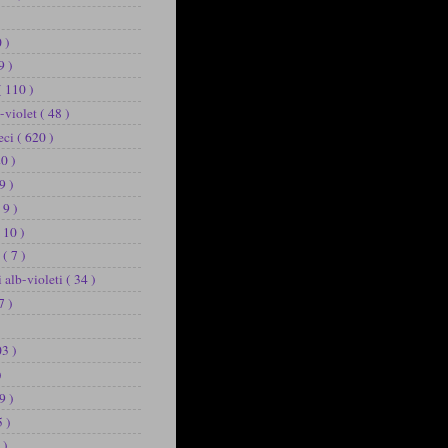
 )
9 )
( 110 )
b-violet
( 48 )
eci
( 620 )
20 )
9 )
 9 )
 10 )
u
( 7 )
i alb-violeti
( 34 )
7 )
03 )
)
9 )
5 )
 )