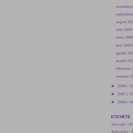
octombri
septembri
august 20
iulie 200
iunie 200
mai 2009
aprilie 2
martie 20
februarie
ianuarie 
2008
( 3
►
2007
( 1
►
2006
( 19
►
ETICHETE
Amicale
( 18
Amicaluri
( 