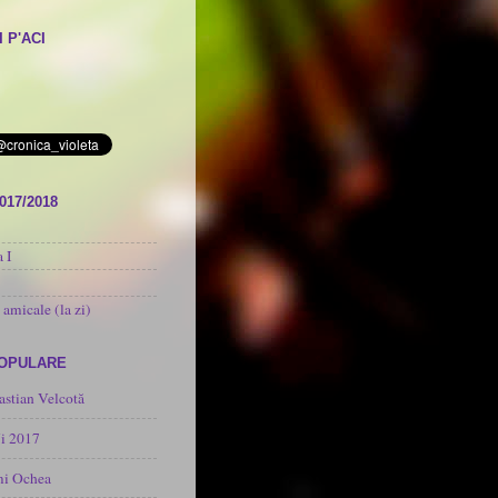
 P'ACI
017/2018
 I
 amicale (la zi)
POPULARE
astian Velcotă
i 2017
mi Ochea