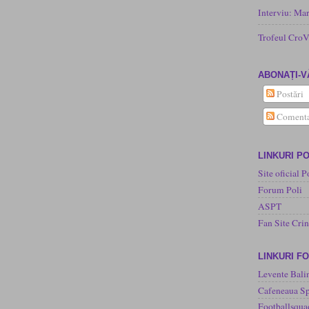
Interviu: Ma
Trofeul CroV
ABONAȚI-V
Postări
Comenta
LINKURI PO
Site oficial P
Forum Poli
ASPT
Fan Site Cri
LINKURI F
Levente Bali
Cafeneaua Sp
Footballsqua