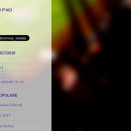
 P'ACI
017/2018
 I
 amicale (la zi)
POPULARE
astian Velcotă
i 2017
mi Ochea