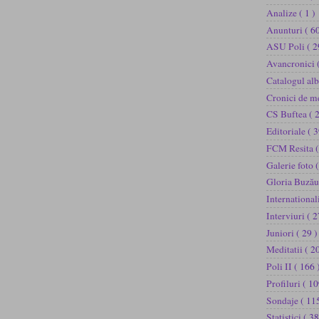
Analize
( 1 )
Anunturi
( 60
ASU Poli
( 2
Avancronici
Catalogul al
Cronici de m
CS Buftea
( 
Editoriale
( 3
FCM Resita
(
Galerie foto
(
Gloria Buză
International
Interviuri
( 2
Juniori
( 29 )
Meditatii
( 2
Poli II
( 166 
Profiluri
( 10
Sondaje
( 11
Statistici
( 38