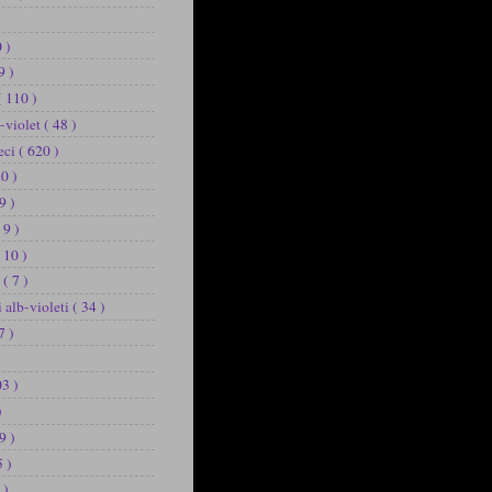
 )
9 )
( 110 )
b-violet
( 48 )
eci
( 620 )
20 )
9 )
 9 )
 10 )
u
( 7 )
i alb-violeti
( 34 )
7 )
03 )
)
9 )
5 )
 )