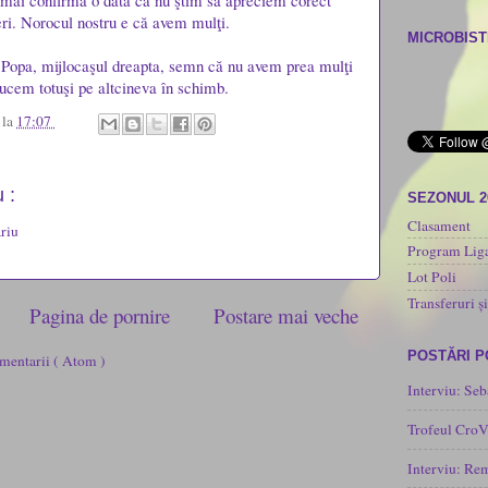
ă mai confirmă o dată că nu ştim să apreciem corect
neri. Norocul nostru e că avem mulţi.
MICROBISTI
n Popa, mijlocaşul dreapta, semn că nu avem prea mulţi
ducem totuşi pe altcineva în schimb.
u
la
17:07
 :
SEZONUL 2
Clasament
riu
Program Liga
Lot Poli
Transferuri și
Pagina de pornire
Postare mai veche
POSTĂRI 
mentarii ( Atom )
Interviu: Seb
Trofeul CroV
Interviu: Re