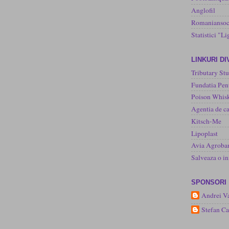
Anglofil
Romaniansoc
Statistici "Li
LINKURI D
Tributary Stu
Fundatia Pen
Poison Whisk
Agentia de ca
Kitsch-Me
Lipoplast
Avia Agroba
Salveaza o 
SPONSORI
Andrei Va
Stefan C