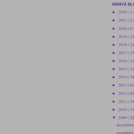
ARHIVĂ BL
2025
( 1 
►
2021
( 2 
►
2020
( 9 
►
2019
( 1
►
2018
( 2
►
2017
( 1
►
2016
( 1
►
2015
( 1
►
2014
( 74
►
2013
( 61
►
2012
( 82
►
2011
( 1
►
2010
( 1
►
2009
( 2
▼
decembri
noiembri