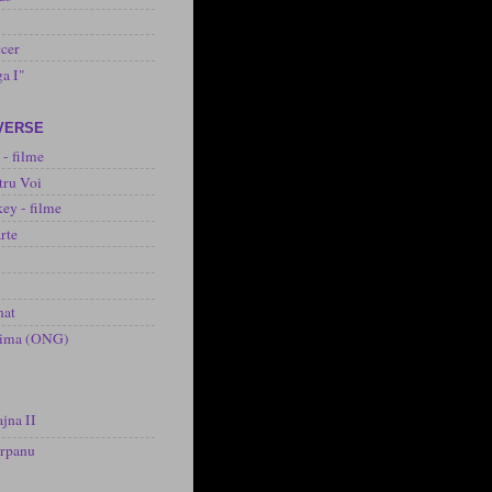
cer
ga I"
IVERSE
 - filme
tru Voi
ey - filme
rte
nat
inima (ONG)
jna II
arpanu