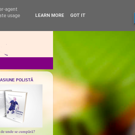
ser-agent
rate usage
LEARN MORE
GOT IT
PASIUNE POLISTĂ
i de unde se cumpără?