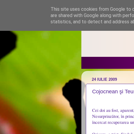
This site uses cookies from Google to de
are shared with Google along with perfo
statistics, and to detect and address a
24 IULIE 2009
Cojocnean şi Teuş
Cei doi au fost, aparent,
Nesurprinzător, în princ
încercat recuperarea une