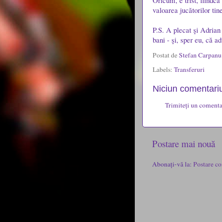
Oricum, e trist, fiindc
valoarea jucătorilor ti
P.S. A plecat şi Adria
bani - şi, sper eu, că a
Postat de
Stefan Carpan
Labels:
Transferuri
Niciun comentariu
Trimiteți un comenta
Postare mai nouă
Abonați-vă la:
Postare co