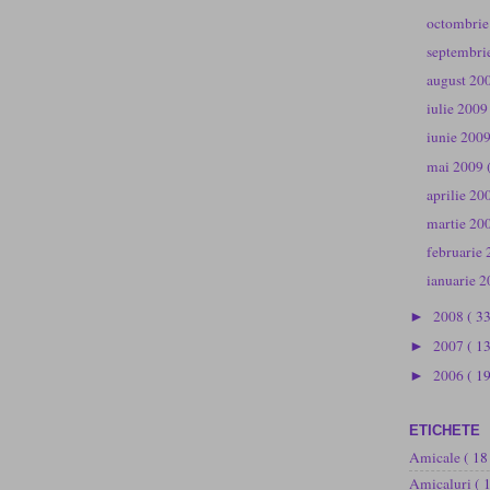
octombri
septembri
august 20
iulie 200
iunie 200
mai 2009
aprilie 2
martie 20
februarie
ianuarie 
2008
( 3
►
2007
( 1
►
2006
( 19
►
ETICHETE
Amicale
( 18
Amicaluri
( 