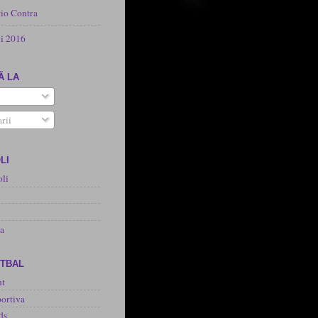
rio Contra
i 2016
Ă LA
rii
LI
oli
na
OTBAL
nt
ortiva
ds