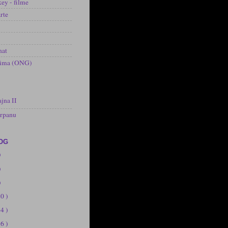
ey - filme
rte
nat
inima (ONG)
jna II
arpanu
OG
)
)
)
20 )
14 )
56 )