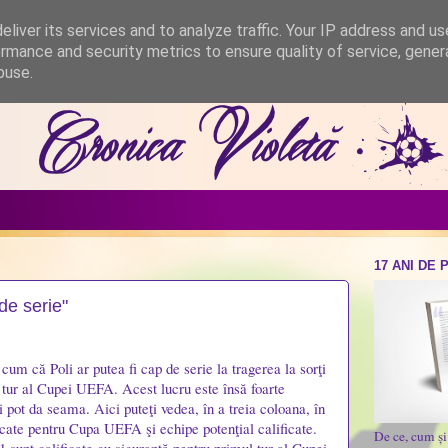
liver its services and to analyze traffic. Your IP address and u
rmance and security metrics to ensure quality of service, gene
buse.
17 ANI DE 
de serie"
 cum că Poli ar putea fi cap de serie la tragerea la sorţi
 tur al Cupei UEFA. Acest lucru este însă foarte
mi pot da seama.
Aici
puteţi vedea, în a treia coloana, în
ficate pentru Cupa UEFA şi echipe potenţial calificate.
De ce, cum ș