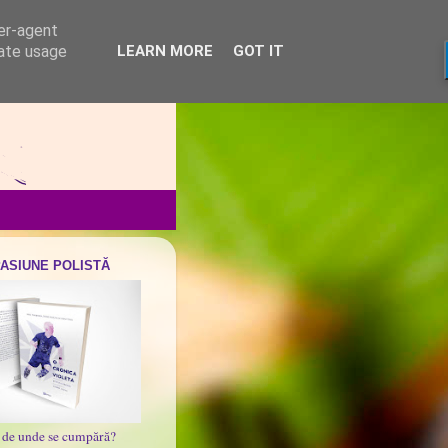
ser-agent
rate usage
LEARN MORE
GOT IT
PASIUNE POLISTĂ
i de unde se cumpără?