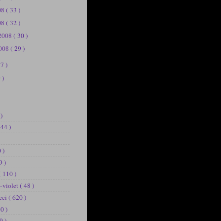
008
( 33 )
08
( 32 )
 2008
( 30 )
2008
( 29 )
37 )
 )
 )
144 )
 )
9 )
( 110 )
b-violet
( 48 )
eci
( 620 )
20 )
9 )