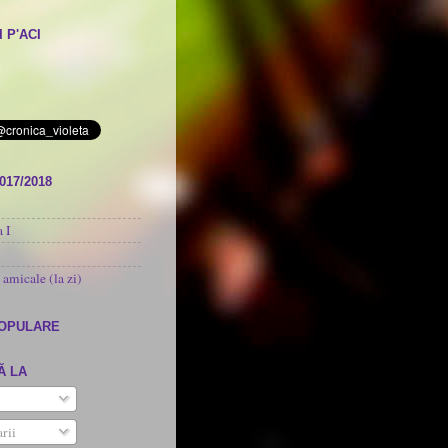
 P'ACI
017/2018
 I
 amicale (la zi)
POPULARE
Ă LA
rii