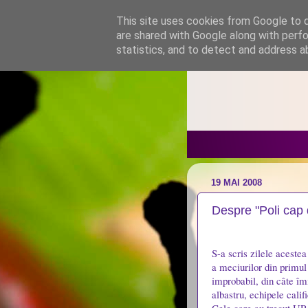
This site uses cookies from Google to de
are shared with Google along with perfo
statistics, and to detect and address a
19 MAI 2008
Despre "Poli cap 
S-a scris zilele acestea
a meciurilor din primul
improbabil, din câte î
albastru, echipele cali