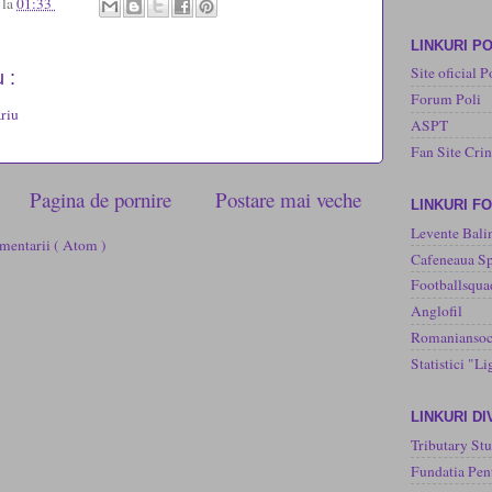
u
la
01:33
LINKURI PO
Site oficial P
 :
Forum Poli
riu
ASPT
Fan Site Cri
Pagina de pornire
Postare mai veche
LINKURI F
Levente Bali
mentarii ( Atom )
Cafeneaua Sp
Footballsqua
Anglofil
Romaniansoc
Statistici "Li
LINKURI D
Tributary Stu
Fundatia Pen