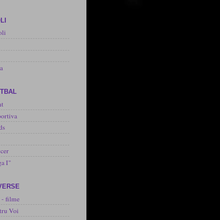
LI
oli
na
OTBAL
nt
ortiva
ds
cer
ga I"
IVERSE
 - filme
tru Voi