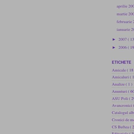
aprilie 2
martie 20
februarie
ianuarie 
2007
( 1
►
2006
( 19
►
ETICHETE
Amicale
( 18
Amicaluri
( 
Analize
( 1 )
Anunturi
( 60
ASU Poli
( 2
Avancronici
Catalogul al
Cronici de m
CS Buftea
( 
Editoriale
( 3