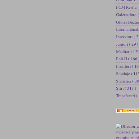
FCM Resita
(
Galerie foto
(
Gloria Buză
International
Interviuri
( 2
Juniori
( 29 )
Meditatii
( 2
Poli II
( 166 
Profiluri
( 10
Sondaje
( 11
Statistici
( 38
Stiri
( 318 )
Transferuri
(