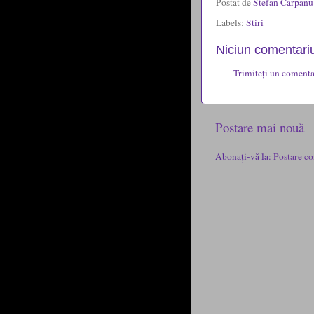
Postat de
Stefan Carpan
Labels:
Stiri
Niciun comentariu
Trimiteți un comenta
Postare mai nouă
Abonați-vă la:
Postare co