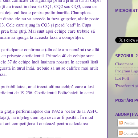
 sunt calificate cu siguranţă pentru primul tur al Cupei
ţii au trecut în dreapta CQ1, CQ2 sau CQ3, ceea ce
MICROBISTI
t deja calificate pentru preliminariile Champions
e dintre ele nu va accede la faza grupelor, altele poate
Q3. Cele care ajung în CQ3 şi pierd "cad" în Cupa
ea bine ştiţi. Mai sunt apoi echipe care trebuie să
minare să ajungă la această fază a competiţiei.
participante confirmate (din câte am numărat) se află
a ce priveşte coeficientul. Primele 40 de echipe sunt
SEZONUL 2
ele 37 de echipe încă înaintea noastră în această listă
Clasament
urată în turul întâi, trebuie să nu se califice mai mult
Program Liga
ază.
Lot Poli
Transferuri și
probabilitatea, anul trecut ultima echipă care a fost
ficient de 19,256. Coeficientul Politehnicii în acest
.
POSTĂRI 
că graţie performanţelor din 1992 a "celor de la ASFC
ABONAȚI-V
ajaţi, nu înţeleg cum aşa ceva ar fi posibil. În mod
nci ani competiţionali contează pentru calcularea
Postări
Comenta