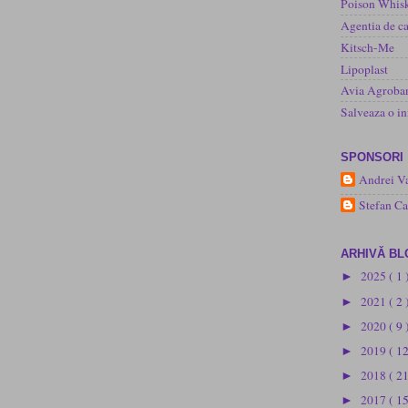
Poison Whisk
Agentia de ca
Kitsch-Me
Lipoplast
Avia Agroba
Salveaza o 
SPONSORI
Andrei Va
Stefan C
ARHIVĂ BL
2025
( 1 
►
2021
( 2 
►
2020
( 9 
►
2019
( 1
►
2018
( 2
►
2017
( 1
►