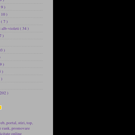
 9 )
 10 )
u
( 7 )
i alb-violeti
( 34 )
7 )
03 )
)
9 )
5 )
 )
 202 )