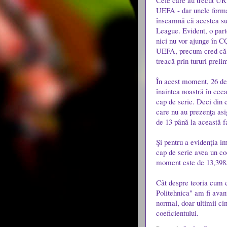
Cele care au trecut UR1
UEFA - dar unele forma
înseamnă că acestea sun
League. Evident, o part
nici nu vor ajunge în C
UEFA, precum cred că pr
treacă prin tururi preli
În acest moment, 26 de 
înaintea noastră în cee
cap de serie. Deci din c
care nu au prezenţa asig
de 13 până la această f
Şi pentru a evidenţia im
cap de serie avea un coe
moment este de 13,398
Cât despre teoria cum 
Politehnica" am fi avant
normal, doar ultimii ci
coeficientului.