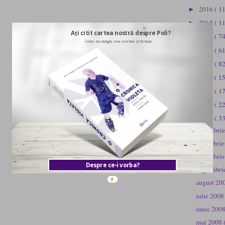
2016
( 1
►
2015
( 1
►
Ați citit cartea nostră despre Poli?
2014
( 74
►
Între nostalgii, vise erotice și fotbal.
2013
( 61
►
2012
( 82
►
2011
( 1
►
2010
( 1
►
2009
( 2
►
2008
( 3
▼
decembri
noiembri
octombri
Despre ce-i vorba?
septembri
august 20
iulie 200
iunie 200
mai 2008