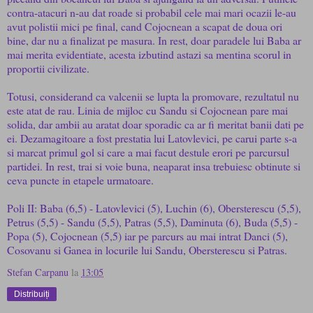
contra-atacuri n-au dat roade si probabil cele mai mari ocazii le-au
avut polistii mici pe final, cand Cojocnean a scapat de doua ori
bine, dar nu a finalizat pe masura. In rest, doar paradele lui Baba ar
mai merita evidentiate, acesta izbutind astazi sa mentina scorul in
proportii civilizate.
Totusi, considerand ca valcenii se lupta la promovare, rezultatul nu
este atat de rau. Linia de mijloc cu Sandu si Cojocnean pare mai
solida, dar ambii au aratat doar sporadic ca ar fi meritat banii dati pe
ei. Dezamagitoare a fost prestatia lui Latovlevici, pe carui parte s-a
si marcat primul gol si care a mai facut destule erori pe parcursul
partidei. In rest, trai si voie buna, neaparat insa trebuiesc obtinute si
ceva puncte in etapele urmatoare.
Poli II: Baba (6,5) - Latovlevici (5), Luchin (6), Obersterescu (5,5),
Petrus (5,5) - Sandu (5,5), Patras (5,5), Daminuta (6), Buda (5,5) -
Popa (5), Cojocnean (5,5) iar pe parcurs au mai intrat Danci (5),
Cosovanu si Ganea in locurile lui Sandu, Obersterescu si Patras.
Stefan Carpanu
la
13:05
Distribuiți