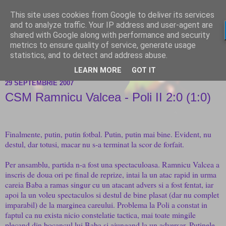
This site uses cookies from Google to deliver its services
and to analyze traffic. Your IP address and user-agent are
shared with Google along with performance and security
metrics to ensure quality of service, generate usage
statistics, and to detect and address abuse.
LEARN MORE
GOT IT
29 SEPTEMBRIE 2007
CSM Ramnicu Valcea - Poli II 2:0 (1:0)
Finalmente, putin, putin fotbal. Putin, putin mai bine. Evident, nu
destul, dar totusi, macar nu s-a terminat la scor de forfait.
Per ansamblu, partida n-a fost una spectaculoasa. Ramnicu Valcea a
inscris de doua ori pe final de reprize, intai la un atac rapid in urma
careia Baba a ramas singur cu un atacant advers si a fost fentat, iar
apoi la un voleu spectaculos si destul de bine plasat (dar nu complet
imparabil) de la marginea careului. Problema la Poli a constat in
faptul ca nu exista nicio constelatie tactica, mai toate mingile
plecand din bocancul lui Baba si ajungand la un adversar. Putinele