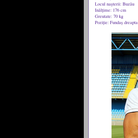
Locul nașterii: Buzău
Inălțime: 176 cm
Greutate: 70 kg
Poziție: Fundaș dreapta