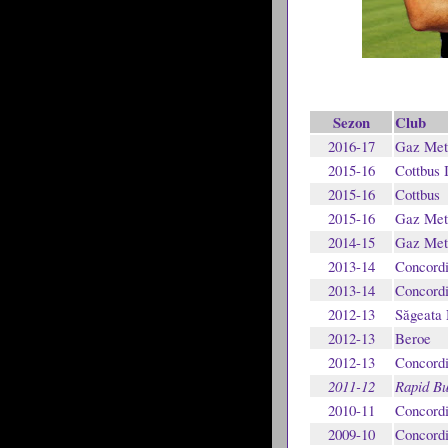
Sezon
Club
2016-17
Gaz Met
2015-16
Cottbus 
2015-16
Cottbus
2015-16
Gaz Met
2014-15
Gaz Met
2013-14
Concordi
2013-14
Concordi
2012-13
Săgeata 
2012-13
Beroe
2012-13
Concordi
2011-12
Rapid Bu
2010-11
Concordi
2009-10
Concordi