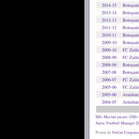
2014-15
Botoșani
2013-14
Botoșani
2012-13
Botoșani
2011-12
Botoșani
2010-11
Botoșani
2009-10
Botoșani
2009-10
FC Zală
2008-09
FC Zală
2008-09
Botoșani
2007-08
Botoșani
2006-07
FC Zală
2005-06
FC Zală
2005-06
Armătur
2004-05
Armătur
MJ= Meciuri jucate; GM= 
Sursa: Football Manager 2
Postat de
Stefan Carpan