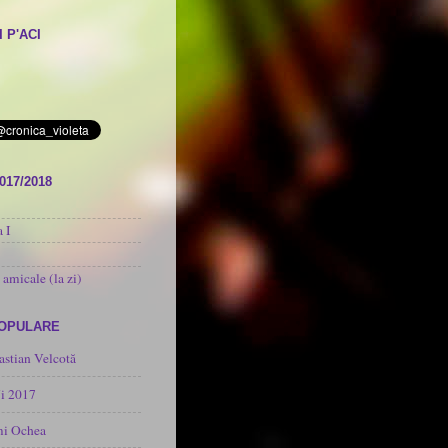
 P'ACI
017/2018
 I
 amicale (la zi)
POPULARE
astian Velcotă
i 2017
mi Ochea