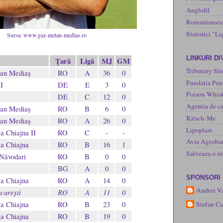
Anglofil
Romaniansoc
Statistici "Li
Sursa: www.gaz-metan-medias.ro
LINKURI D
Ţară
Ligă
MJ
GM
Tributary Stu
an Mediaș
RO
A
36
0
Fundatia Pen
II
DE
E
3
0
Poison Whisk
DE
C
12
0
Agentia de ca
an Mediaș
RO
B
6
0
Kitsch-Me
an Mediaș
RO
A
26
0
Lipoplast
a Chiajna II
RO
C
-
-
Avia Agroba
a Chiajna
RO
B
16
1
Salveaza o 
Năvodari
RO
B
0
0
BG
A
0
0
SPONSORI
a Chiajna
RO
A
14
0
Andrei Va
curești
RO
A
11
0
a Chiajna
RO
B
23
0
Stefan C
a Chiajna
RO
B
19
0