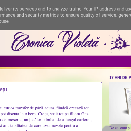
liver its services and to analyze traffic. Your IP address and u
rmance and security metrics to ensure quality of service, gene
buse.
17 ANI DE 
rețu
i curios transfer de până acum, fiindcă creează tot
 pot discuta la o bere. Crețu, sosit tot pe filiera Gaz
 de meserie, un jucător plimbat de-a lungul carierei,
st an stabilitatea de care avea nevoie pentru a
De ce, cum ș