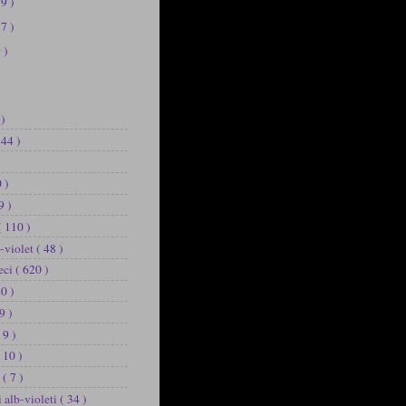
39 )
37 )
 )
 )
144 )
 )
9 )
( 110 )
b-violet
( 48 )
eci
( 620 )
20 )
9 )
 9 )
 10 )
u
( 7 )
i alb-violeti
( 34 )