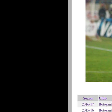
Sezon
Club
2016-17
Botoșani
2015-16
Botoșani