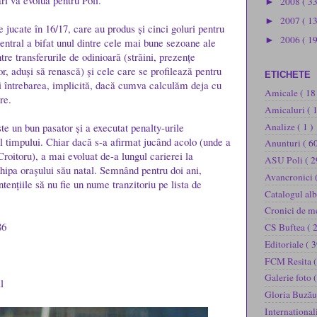
ri va evolua pentru Poli.
2008
( 3
►
2007
( 1
►
jucate în 16/17, care au produs și cinci goluri pentru
2006
( 19
►
entral a bifat unul dintre cele mai bune sezoane ale
ntre transferurile de odinioară (străini, prezențe
r, aduși să renască) și cele care se profilează pentru
ETICHETE
i întrebarea, implicită, dacă cumva calculăm deja cu
Amicale
( 18
re.
Amicaluri
( 
Analize
( 1 )
te un bun pasator și a executat penalty-urile
l timpului. Chiar dacă s-a afirmat jucând acolo (unde a
Anunturi
( 60
roitoru), a mai evoluat de-a lungul carierei la
ASU Poli
( 2
ipa orașului său natal. Semnând pentru doi ani,
Avancronici
ntențiile să nu fie un nume tranzitoriu pe lista de
Catalogul al
Cronici de m
86
CS Buftea
( 
Editoriale
( 3
FCM Resita
(
Galerie foto
(
l
Gloria Buză
International