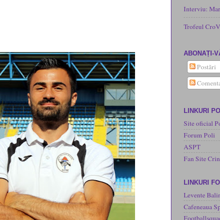
Interviu: Ma
Trofeul CroV
ABONAȚI-V
Postări
Comenta
LINKURI PO
Site oficial P
Forum Poli
ASPT
Fan Site Cri
LINKURI F
Levente Bali
Cafeneaua Sp
Footballsqua