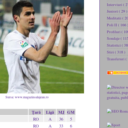
Interviuri
( 2
Juniori
( 29 )
Meditatii
( 2
Poli II
( 166 
Profiluri
( 10
Sondaje
( 11
Statistici
( 38
Stiri
( 318 )
Transferuri
(
Sursa: www.magazinsalajean.ro
Ţară
Ligă
MJ
GM
RO
A
36
5
RO
A
33
6