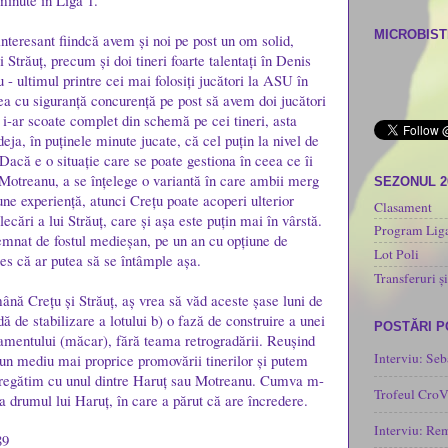
minute în Liga 1.
MICROBISTI
interesant fiindcă avem și noi pe post un om solid,
i Străuț, precum și doi tineri foarte talentați în Denis
- ultimul printre cei mai folosiți jucători la ASU în
ea cu siguranță concurență pe post să avem doi jucători
 i-ar scoate complet din schemă pe cei tineri, asta
eja, în puținele minute jucate, că cel puțin la nivel de
Dacă e o situație care se poate gestiona în ceea ce îi
 Motreanu, a se înțelege o variantă în care ambii merg
SEZONUL 2
une experiență, atunci Crețu poate acoperi ulterior
Clasament
lecări a lui Străuț, care și așa este puțin mai în vârstă.
Program Liga
emnat de fostul medieșan, pe un an cu opțiune de
Lot Poli
les că ar putea să se întâmple așa.
Transferuri și
ână Crețu și Străuț, aș vrea să văd aceste șase luni de
dă de stabilizare a lotului b) o fază de construire a unei
POSTĂRI 
amentului (măcar), fără teama retrogradării. Reușind
Interviu: Seb
un mediu mai proprice promovării tinerilor și putem
 pregătim cu unul dintre Haruț sau Motreanu. Cumva m-
Trofeul CroV
a drumul lui Haruț, în care a părut că are încredere.
Interviu: Re
89