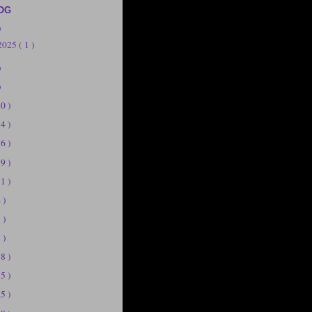
OG
)
 2025
( 1 )
)
)
20 )
14 )
56 )
19 )
11 )
 )
 )
 )
58 )
75 )
25 )