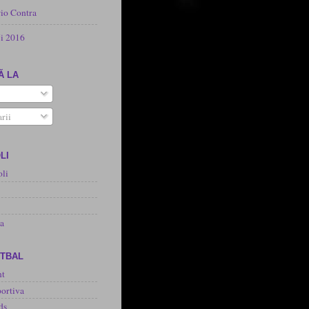
rio Contra
i 2016
Ă LA
rii
LI
oli
na
OTBAL
nt
ortiva
ds