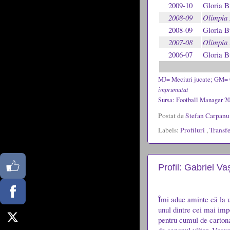
2009-10
Gloria 
2008-09
Olimpia 
2008-09
Gloria 
2007-08
Olimpia 
2006-07
Gloria 
MJ= Meciuri jucate; GM= 
împrumutat
Sursa: Football Manager 2
Postat de
Stefan Carpan
Labels:
Profiluri
,
Transfe
Profil: Gabriel Va
Îmi aduc aminte că la u
unul dintre cei mai imp
pentru cumul de cartona