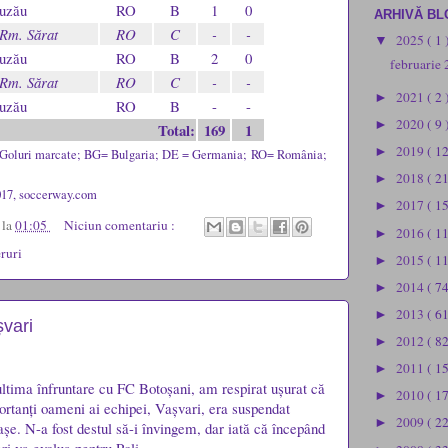
Buzău
RO
B
1
0
ARHIVĂ BL
Rm. Sărat
RO
C
-
-
2025
( 1 
▼
Buzău
RO
B
2
0
februarie
Rm. Sărat
RO
C
-
-
2021
( 2 
►
Buzău
RO
B
-
-
2020
( 9 
►
Total:
169
1
2019
( 1
►
Goluri marcate; BG= Bulgaria; DE = Germania;
RO= România;
2018
( 2
►
017, soccerway.com
2017
( 1
►
u
la
01:05
Niciun comentariu :
2016
( 1
►
ruri
2015
( 1
►
2014
( 74
►
2013
( 61
►
șvari
2012
( 82
►
2011
( 1
►
ltima înfruntare cu FC Botoșani, am respirat ușurat că
2010
( 1
►
ortanți oameni ai echipei, Vașvari, era suspendat
2009
( 2
►
șe. N-a fost destul să-i învingem, dar iată că începând