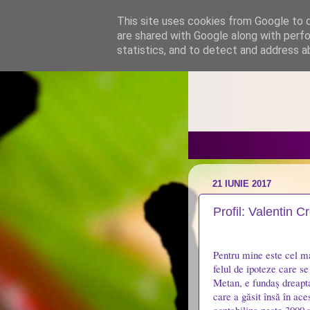
This site uses cookies from Google to de
are shared with Google along with perfo
statistics, and to detect and address a
21 IUNIE 2017
Profil: Valentin C
Pentru mine este cel ma
felul de ipoteze care se
Metan, e fundaș dreapta
care a găsit însă în ace