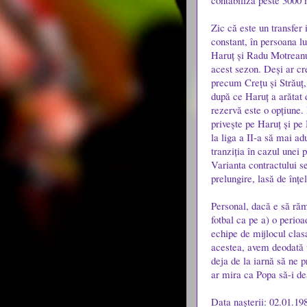
contabiliza peste 3000 
Zic că este un transfer 
constant, în persoana lu
Haruț și Radu Motreanu 
acest sezon. Deși ar cr
precum Crețu și Străuț,
după ce Haruț a arătat d
rezervă este o opțiune. 
privește pe Haruț și pe
la liga a II-a să mai ad
tranziția în cazul unei p
Varianta contractului s
prelungire, lasă de înțe
Personal, dacă e să răm
fotbal ca pe a) o perioa
echipe de mijlocul clas
acestea, avem deodată 
deja de la iarnă să ne
ar mira ca Popa să-i de
Data nașterii: 02.01.19