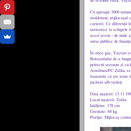
de sezonul viitor, Vașva
Cu aproape 3000 minute 
moldoveni, mijlocașul c
carierei. Ce diferență î
meteorice la echipele lo
acest sezon - de unde ș
surse publice de finanța
În orice gaz, Vașvari es
Botoșaniului de-a lungu
petrecut sezoane și cu C
Armătura/FC Zalău, ech
transmite că are toate i
jucători alb-violeți.
Data nașterii: 13.11.19
Locul nașterii: Zalău
Inălțime: 178 cm
Greutate: 68 kg
Poziție: Mijlocaș centra