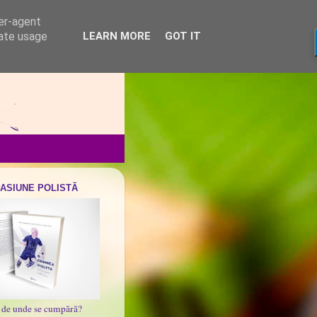
ser-agent
rate usage
LEARN MORE
GOT IT
PASIUNE POLISTĂ
i de unde se cumpără?