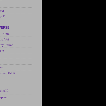
cer
ga I"
IVERSE
 - filme
tru Voi
ey - filme
rte
nat
inima (ONG)
jna II
arpanu