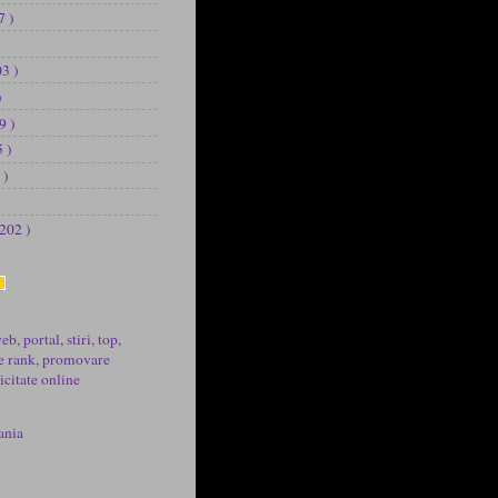
7 )
03 )
)
9 )
5 )
 )
 202 )