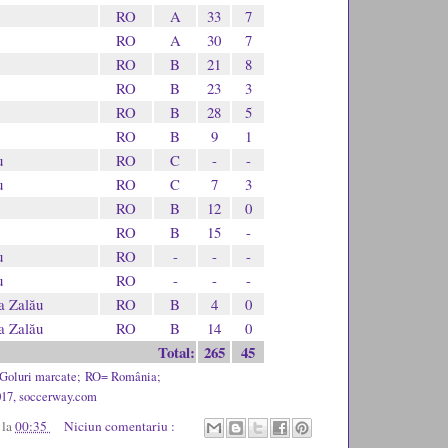
RO
A
33
7
RO
A
30
7
RO
B
21
8
RO
B
23
3
RO
B
28
5
RO
B
9
1
u
RO
C
-
-
u
RO
C
7
3
RO
B
12
0
RO
B
15
-
u
RO
-
-
-
u
RO
-
-
-
a Zalău
RO
B
4
0
a Zalău
RO
B
14
0
Total:
265
45
Goluri marcate;
RO= România;
017, soccerway.com
u
la
00:35
Niciun comentariu :