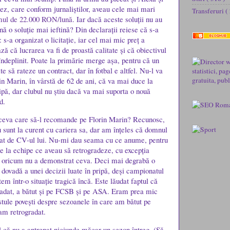
rez, care conform jurnaliștilor, aveau cele mai mari
Transferuri
(
mul de 22.000 RON/lună
. Iar dacă aceste soluții nu au
ună o soluție mai ieftină? Din declarații reiese că s-a
 s-a organizat o licitație, iar cel mai mic preț a
ă că lucrarea va fi de proastă calitate și că obiectivul
 îndeplinit. Poate la primărie merge așa, pentru că un
te să rateze un contract, dar în fotbal e altfel. Nu-l va
in Marin, în vârstă de 62 de ani, că va mai duce la
ipă, dar clubul nu știu dacă va mai suporta o nouă
d.
ă ceva care să-l recomande pe Florin Marin? Recunosc,
 sunt la curent cu cariera sa, dar am înțeles că domnul
nat de CV-ul lui. Nu-mi dau seama cu ce anume, pentru
e la echipe ce aveau să retrogradeze, cu excepția
 oricum nu a demonstrat ceva. Deci mai degrabă o
ă dovadă a unei decizii luate în pripă, deși campionatul
tem într-o situație tragică încă. Este lăudat faptul că
gradat, a bătut și pe FCSB și pe ASA. Eram prea mic
stule povești despre sezoanele în care am bătut pe
am retrogradat.
ul că nu a antrenat niciunde măcar un sezon întreg. (Să