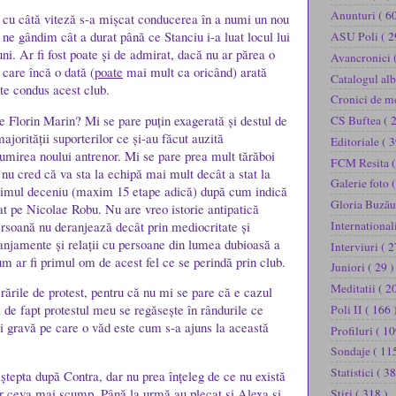
Anunturi
( 60
r cu câtă viteză s-a mișcat conducerea în a numi un nou
 ne gândim cât a durat până ce Stanciu i-a luat locul lui
ASU Poli
( 2
i. Ar fi fost poate și de admirat, dacă nu ar părea o
Avancronici
i care încă o dată (
poate
mai mult ca oricând) arată
Catalogul al
te condus acest club.
Cronici de m
 Florin Marin? Mi se pare puțin exagerată și destul de
CS Buftea
( 
ajorității suporterilor ce și-au făcut auzită
Editoriale
( 3
umirea noului antrenor. Mi se pare prea mult tărăboi
FCM Resita
(
 nu cred că va sta la echipă mai mult decât a stat la
Galerie foto
(
ultimul deceniu (maxim 15 etape adică) după cum indică
Gloria Buză
t pe Nicolae Robu. Nu are vreo istorie antipatică
persoană nu deranjează decât prin mediocritate și
International
anjamente și relații cu persoane din lumea dubioasă a
Interviuri
( 2
um ar fi primul om de acest fel ce se perindă prin club.
Juniori
( 29 )
Meditatii
( 2
rările de protest, pentru că nu mi se pare că e cazul
 de fapt protestul meu se regăsește în rândurile ce
Poli II
( 166 
gravă pe care o văd este cum s-a ajuns la această
Profiluri
( 10
Sondaje
( 11
Statistici
( 38
aștepta după Contra, dar nu prea înțeleg de ce nu există
or ceva mai scump. Până la urmă au plecat și Alexa și
Stiri
( 318 )