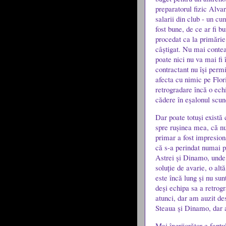
preparatorul fizic Alva
salarii din club -
un cu
fost bune, de ce ar fi b
procedat ca la primărie:
câștigat. Nu mai conteaz
poate nici nu va mai fi
contractant nu își permi
afecta cu nimic pe Flor
retrogradare încă o ech
cădere în eșalonul scun
Dar poate totuși exist
spre rușinea mea, că nu
primar a fost impresio
că s-a perindat numai p
Astrei și Dinamo, unde
soluție de avarie, o alt
este încă lung și nu sun
deși echipa sa a retro
atunci, dar am auzit de
Steaua și Dinamo, dar 
Mai îngrijorător e fapt