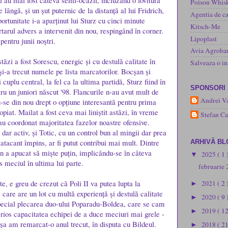
l au mai fost câteva semi-ocazii, incluzând o lovitură
Poison Whisk
 lângă, și un șut puternic de la distanță al lui Fridrich,
Agentia de ca
rtunitate i-a aparținut lui Sturz cu cinci minute
Kitsch-Me
ortarul advers a intervenit din nou, respingând în corner.
Lipoplast
pentru junii noștri.
Avia Agroba
tăzi a fost Sorescu, energic și cu destulă calitate în
Salveaza o 
și-a trecut numele pe lista marcatorilor. Bocșan și
 cuplu central, la fel ca la ultima partidă, Sturz fiind în
SPONSORI
ru un juniori născut '98. Flancurile n-au avut mult de
Andrei Va
u-se din nou drept o opțiune interesantă pentru prima
ropiat. Mailat a fost ceva mai liniștit astăzi, în vreme
Stefan C
u coordonat majoritatea fazelor noastre ofensive.
dar activ, și Totic, cu un control bun al mingii dar prea
atacant împins, ar fi putut contribui mai mult. Dintre
ARHIVĂ BL
 a apucat să miște puțin, implicându-se în câteva
2025
( 1 
▼
s meciul în ultima lui parte.
februarie
te, e greu de crezut că Poli II va putea lupta la
2021
( 2 
►
care are un lot cu multă experiență și destulă calitate
2020
( 9 
►
special plecarea duo-ului Poparadu-Boldea, care se cam
2019
( 1
►
erios capacitatea echipei de a duce meciuri mai grele -
șa am remarcat-o anul trecut, în disputa cu Bildeul.
2018
( 2
►