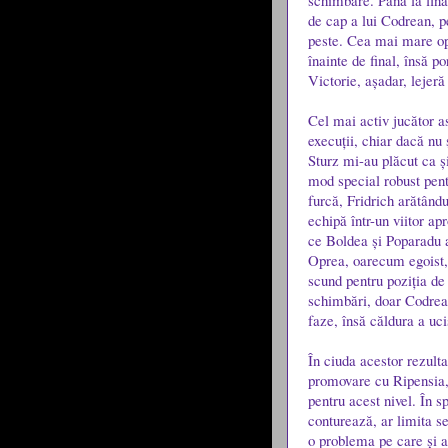
schimbare. Până la fina
de cap a lui Codrean, pe
peste. Cea mai mare opo
înainte de final, însă p
Victorie, așadar, lejeră 
Cel mai activ jucător as
execuții, chiar dacă nu 
Sturz mi-au plăcut ca și
mod special robust pent
furcă, Fridrich arătând
echipă într-un viitor ap
ce Boldea și Poparadu a
Oprea, oarecum egoist, 
scund pentru poziția de 
schimbări, doar Codrean
faze, însă căldura a uci
În ciuda acestor rezulta
promovare cu Ripensia, 
pentru acest nivel. În 
conturează, ar limita s
o problema pe care și a