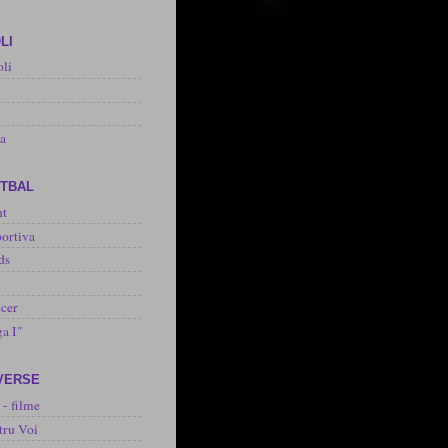
LI
oli
na
OTBAL
nt
ortiva
ds
cer
ga I"
IVERSE
 - filme
tru Voi