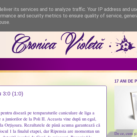
liver its services and to analyze traffic. Your IP address and u
rmance and security metrics to ensure quality of service, gene
buse.
17 ANI DE 
u 3:0 (1:0)
pentru diseară pe temparaturile caniculare de liga a
e a juniorilor de la Poli II. Aceasta vine după un egal,
 la Orțișoara. Rezultatele de până acuma garantează că
 locul 1 la finalul etapei, dar Ripensia are momentan un
De ce, cum ș