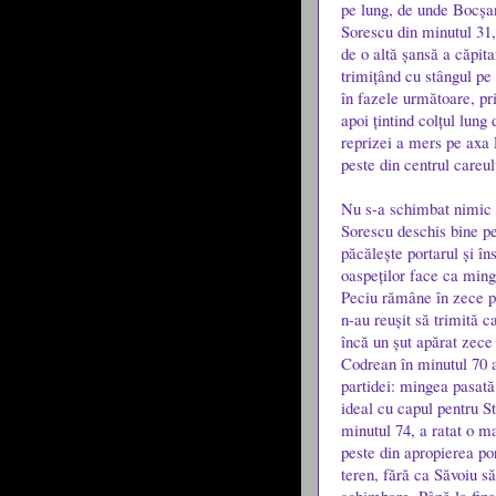
pe lung, de unde Bocșan
Sorescu din minutul 31,
de o altă șansă a căpita
trimițând cu stângul pe
în fazele următoare, p
apoi țintind colțul lung
reprizei a mers pe axa 
peste din centrul careul
Nu s-a schimbat nimic î
Sorescu deschis bine pe
păcălește portarul și î
oaspeților face ca minge
Peciu rămâne în zece p
n-au reușit să trimită 
încă un șut apărat zece
Codrean în minutul 70 a
partidei: mingea pasată
ideal cu capul pentru St
minutul 74, a ratat o m
peste din apropierea por
teren, fără ca Săvoiu s