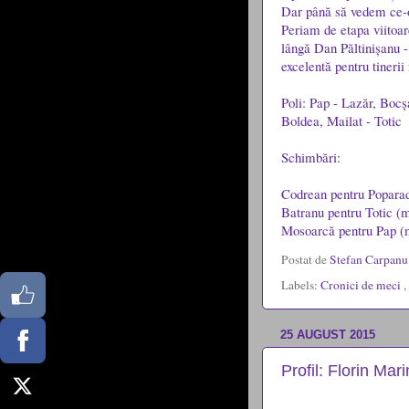
Dar până să vedem ce-o 
Periam de etapa viitoar
lângă Dan Păltinișanu -
excelentă pentru tinerii 
Poli: Pap - Lazăr, Bocș
Boldea, Mailat - Totic
Schimbări:
Codrean pentru Popara
Batranu pentru Totic (
Mosoarcă pentru Pap (
Postat de
Stefan Carpan
Labels:
Cronici de meci
,
25 AUGUST 2015
Profil: Florin Mari