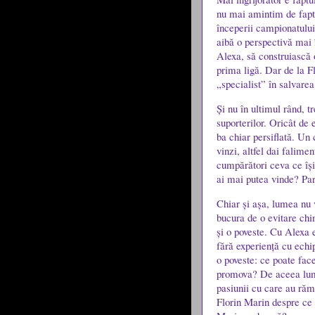
nu mai amintim de faptu
începerii campionatului
aibă o perspectivă mai 
Alexa, să construiască o
prima ligă. Dar de la Fl
„specialist” în salvarea
Și nu în ultimul rând, 
suporterilor. Oricât de 
ba chiar persiflată. Un 
vinzi, altfel dai falimen
cumpărători ceva ce își
ai mai putea vinde? Pari
Chiar și așa, lumea nu 
bucura de o evitare chin
și o poveste. Cu Alexa 
fără experiență cu echi
o poveste: ce poate fac
promova? De aceea lumea
pasiunii cu care au răm
Florin Marin despre ce 