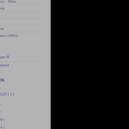
ey - filme
rte
nat
inima (ONG)
jna II
arpanu
OG
)
 2025
( 1 )
)
)
20 )
14 )