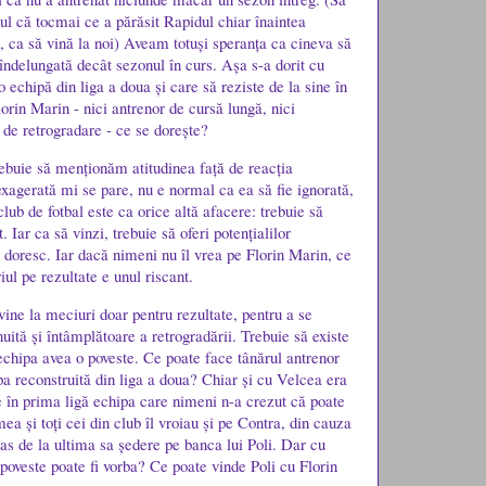
l că tocmai ce a părăsit Rapidul chiar înaintea
, ca să vină la noi) Aveam totuși speranța ca cineva să
îndelungată decât sezonul în curs. Așa s-a dorit cu
 echipă din liga a doua și care să reziste de la sine în
orin Marin - nici antrenor de cursă lungă, nici
 de retrogradare - ce se dorește?
trebuie să menționăm atitudinea față de reacția
exagerată mi se pare, nu e normal ca ea să fie ignorată,
club de fotbal este ca orice altă afacere: trebuie să
t. Iar ca să vinzi, trebuie să oferi potențialilor
 doresc. Iar dacă nimeni nu îl vrea pe Florin Marin, ce
ul pe rezultate e unul riscant.
vine la meciuri doar pentru rezultate, pentru a se
uită și întâmplătoare a retrogradării. Trebuie să existe
echipa avea o poveste. Ce poate face tânărul antrenor
pa reconstruită din liga a doua? Chiar și cu Velcea era
e în prima ligă echipa care nimeni n-a crezut că poate
 și toți cei din club îl vroiau și pe Contra, din cauza
as de la ultima sa ședere pe banca lui Poli. Dar cu
poveste poate fi vorba? Ce poate vinde Poli cu Florin