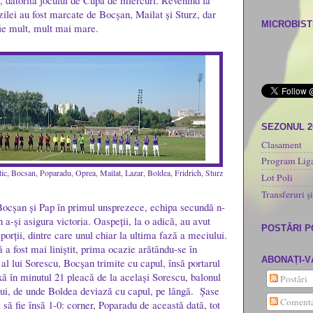
, datorită jocului de Cupă de miercuri. Revenind la
 zilei au fost marcate de Bocșan, Mailat și Sturz, dar
MICROBISTI
 fie mult, mult mai mare.
SEZONUL 2
Clasament
Program Liga
tic, Bocsan, Poparadu, Oprea, Mailat, Lazar, Boldea, Fridrich, Sturz
Lot Poli
Transferuri și
ocșan și Pap în primul unsprezece, echipa secundă n-
 a-și asigura victoria. Oaspeții, la o adică, au avut
POSTĂRI 
 porții, dintre care unul chiar la ultima fază a meciului.
 a fost mai liniștit, prima ocazie arătându-se în
ABONAȚI-V
al lui Sorescu, Bocșan trimite cu capul, însă portarul
xă în minutul 21 pleacă de la același Sorescu, balonul
Postări
lui, de unde Boldea deviază cu capul, pe lângă. Șase
Comenta
să fie însă 1-0: corner, Poparadu de această dată, tot