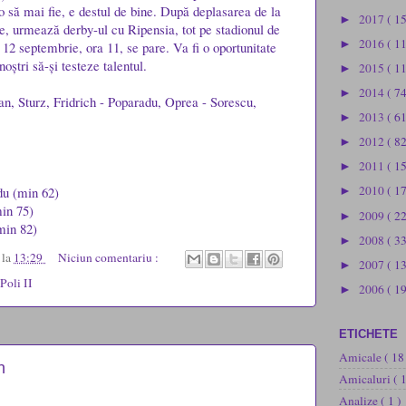
să mai fie, e destul de bine. După deplasarea de la
2017
( 1
►
e, urmează derby-ul cu Ripensia, tot pe stadionul de
2016
( 1
►
 12 septembrie, ora 11, se pare. Va fi o oportunitate
noștri să-și testeze talentul.
2015
( 1
►
2014
( 74
►
an, Sturz, Fridrich - Poparadu, Oprea - Sorescu,
2013
( 61
►
2012
( 82
►
2011
( 1
►
2010
( 1
du (min 62)
►
min 75)
2009
( 2
►
min 82)
2008
( 3
►
u
la
13:29
Niciun comentariu :
2007
( 1
►
Poli II
2006
( 19
►
ETICHETE
Amicale
( 18
n
Amicaluri
( 
Analize
( 1 )