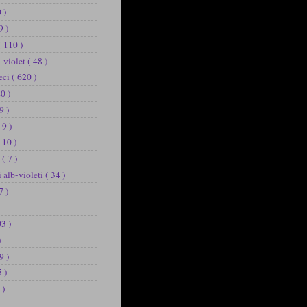
 )
9 )
( 110 )
b-violet
( 48 )
eci
( 620 )
20 )
9 )
 9 )
 10 )
u
( 7 )
i alb-violeti
( 34 )
7 )
03 )
)
9 )
5 )
 )