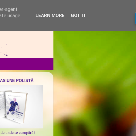
ser-agent
rate usage
LEARN MORE
GOT IT
PASIUNE POLISTĂ
i de unde se cumpără?