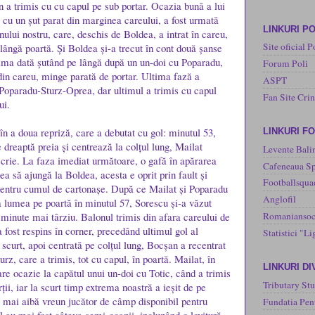
 a trimis cu cu capul pe sub portar. Ocazia bună a lui
 cu un șut parat din marginea careului, a fost urmată
LINKURI PO
nului nostru, care, deschis de Boldea, a intrat în careu,
Site oficial P
 lângă poartă. Și Boldea și-a trecut în cont două șanse
rima dată șutând pe lângă după un un-doi cu Poparadu,
Forum Poli
 din careu, minge parată de portar. Ultima fază a
ASPT
Poparadu-Sturz-Oprea, dar ultimul a trimis cu capul
Fan Site Cri
ui.
n a doua repriză, care a debutat cu gol: minutul 53,
LINKURI F
 dreaptă preia și centrează la colțul lung, Mailat
Levente Bali
nscrie. La faza imediat următoare, o gafă în apărarea
Cafeneaua Sp
a să ajungă la Boldea, acesta e oprit prin fault și
Footballsqua
entru cumul de cartonașe. După ce Mailat și Poparadu
Anglofil
ca lumea pe poartă în minutul 57, Sorescu și-a văzut
Romaniansoc
 minute mai târziu. Balonul trimis din afara careului de
 fost respins în corner, precedând ultimul gol al
Statistici "Li
 scurt, apoi centrată pe colțul lung, Bocșan a recentrat
urz, care a trimis, tot cu capul, în poartă. Mailat, în
LINKURI D
are ocazie la capătul unui un-doi cu Totic, când a trimis
Tributary Stu
ții, iar la scurt timp extrema noastră a ieșit de pe
ă mai aibă vreun jucător de câmp disponibil pentru
Fundatia Pen