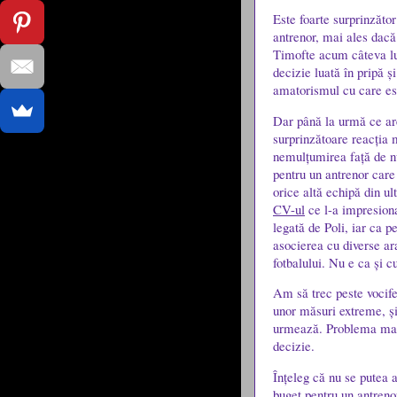
Este foarte surprinzăto
antrenor, mai ales dacă
Timofte acum câteva lun
decizie luată în pripă ș
amatorismul cu care es
Dar până la urmă ce are
surprinzătoare reacția m
nemulțumirea față de n
pentru un antrenor care
orice altă echipă din 
CV-ul
ce l-a impresiona
legată de Poli, iar ca 
asocierea cu diverse ar
fotbalului. Nu e ca și c
Am să trec peste vocife
unor măsuri extreme, și
urmează. Problema mai 
decizie.
Înțeleg că nu se putea 
buget pentru un antren