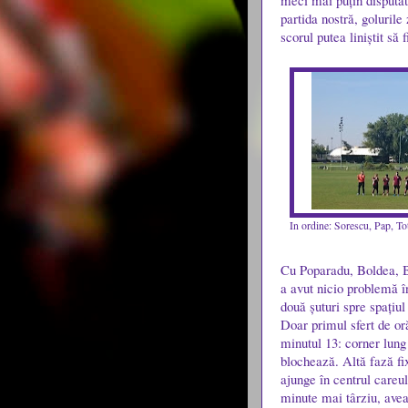
meci mai puțin disputat
partida nostră, golurile
scorul putea liniștit să
In ordine: Sorescu, Pap, To
Cu Poparadu, Boldea, B
a avut nicio problemă în
două șuturi spre spațiul
Doar primul sfert de oră
minutul 13: corner lung 
blochează. Altă fază fi
ajunge în centrul careu
minute mai târziu, avea 