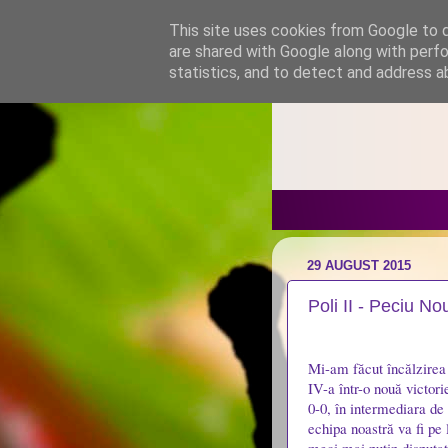
This site uses cookies from Google to de
are shared with Google along with perfo
statistics, and to detect and address a
29 AUGUST 2015
Poli II - Peciu No
Mi-am făcut încălzirea 
IV-a într-o nouă victori
0-0, în intermediara de
echipa noastră va fi pe