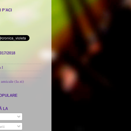
 P'ACI
017/2018
 I
 amicale (la zi)
POPULARE
Ă LA
rii